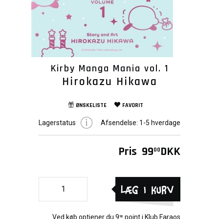
Kirby Manga Mania vol. 1
Hirokazu Hikawa
ØNSKELISTE
FAVORIT
Lagerstatus
Afsendelse:
1-5 hverdage
Pris
99
DKK
00
Læg i kurv
Ved køb optjener du
9
point i
Klub Faraos
90