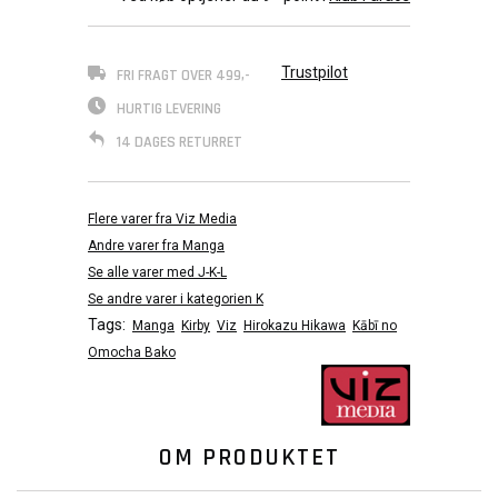
Trustpilot
FRI FRAGT OVER 499,-
HURTIG LEVERING
14 DAGES RETURRET
Flere varer fra Viz Media
Andre varer fra Manga
Se alle varer med J-K-L
Se andre varer i kategorien K
Tags:
Manga
Kirby
Viz
Hirokazu Hikawa
Kābī no
Omocha Bako
OM PRODUKTET