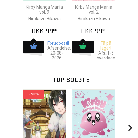
Kirby Manga Mania
Kirby Manga Mania
vol. 9
vol. 2
Hirokazu Hikawa
Hirokazu Hikawa
DKK
99
DKK
99
00
00
Forudbestil
Få på
Afsendelse:
lager!
20-08-
Afs.:1-5
2026
hverdage
TOP SOLGTE
- 30%