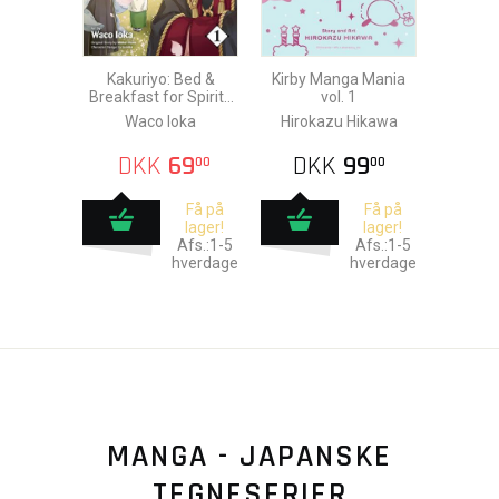
Kakuriyo: Bed &
Kirby Manga Mania
Breakfast for Spirits
vol. 1
vol. 1
Waco Ioka
Hirokazu Hikawa
DKK
69
DKK
99
00
00
Få på
Få på
lager!
lager!
Afs.:1-5
Afs.:1-5
hverdage
hverdage
MANGA - JAPANSKE
TEGNESERIER