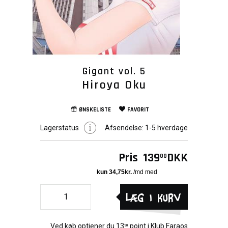
Gigant vol. 5
Hiroya Oku
ØNSKELISTE
FAVORIT
Lagerstatus
Afsendelse:
1-5 hverdage
Pris
139
DKK
00
Læg i kurv
Ved køb optjener du
13
point i
Klub Faraos
90