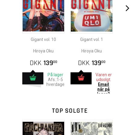
Gigant vol. 10
Gigant vol. 1
Hiroya Oku
Hiroya Oku
DKK
139
DKK
139
00
00
På lager
Varen er
Afs.:1-5
udsolgt.
hverdage
Email
når på
lager?
TOP SOLGTE