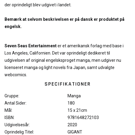
der oprindeligt blev udgivet i landet.
Bemærk at selvom beskrivelsen er på dansk er produktet på
engelsk.
Seven Seas Entertainment
er et amerikansk forlag med base i
Los Angeles, Californien. Det var oprindeligt dedikeret til
udgivelsen af ​​original engelsksproget manga, men udgiver nu
licenseret manga og light novels fra Japan, samt udvalgte
webcomics.
SPECIFIKATIONER
Gruppe:
Manga
Antal Sider:
180
Mål:
15 x 21cm
ISBN:
9781648272103
Udgivelsesår:
2020
Oprindelig Titel:
GIGANT