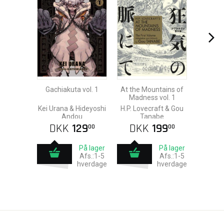
Gachiakuta vol. 1
At the Mountains of
Madness vol. 1
Kei Urana & Hideyoshi
H.P. Lovecraft & Gou
Andou
Tanabe
DKK
129
DKK
199
00
00
På lager
På lager
Afs.:1-5
Afs.:1-5
hverdage
hverdage