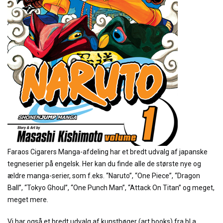
Faraos Cigarers Manga-afdeling har et bredt udvalg af japanske
tegneserier på engelsk. Her kan du finde alle de største nye og
ældre manga-serier, som f.eks. “Naruto”, “One Piece”, “Dragon
Ball”, “Tokyo Ghoul”, “One Punch Man”, “Attack On Titan” og meget,
meget mere.
Vi har også et bredt udvalg af kunstbøger (art books) fra bl.a.