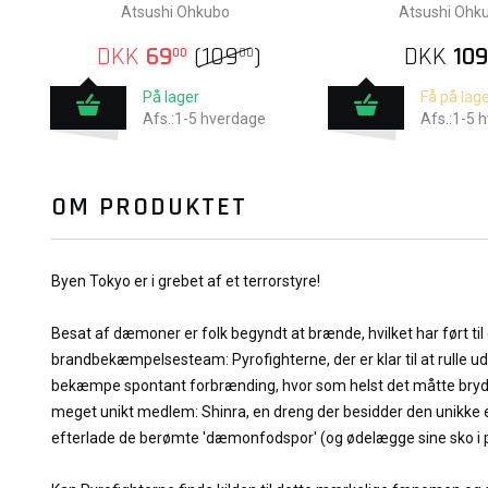
Atsushi Ohkubo
Atsushi Ohk
DKK
69
(
109
)
DKK
109
00
00
På lager
Få på lage
Afs.:1-5 hverdage
Afs.:1-5 
OM PRODUKTET
Byen Tokyo er i grebet af et terrorstyre!
Besat af dæmoner er folk begyndt at brænde, hvilket har ført til 
brandbekæmpelsesteam: Pyrofighterne, der er klar til at rulle ud p
bekæmpe spontant forbrænding, hvor som helst det måtte bryde 
meget unikt medlem: Shinra, en dreng der besidder den unikke evn
efterlade de berømte 'dæmonfodspor' (og ødelægge sine sko i 