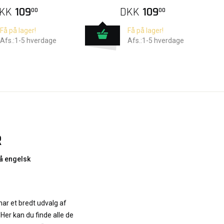
KK
109
DKK
109
00
00
Få på lager!
Få på lager!
Afs.:1-5 hverdage
Afs.:1-5 hverdage
R
å engelsk
ar et bredt udvalg af
Her kan du finde alle de