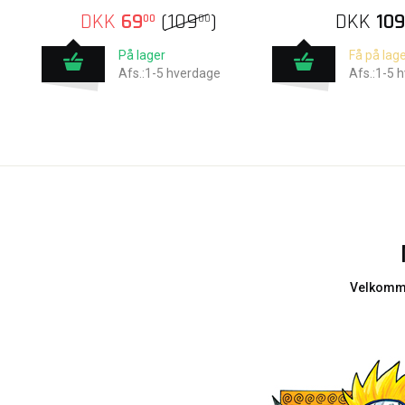
DKK
69
(
109
)
DKK
109
00
00
På lager
Få på lage
Afs.:1-5 hverdage
Afs.:1-5 
Velkomme