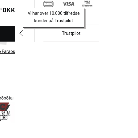
ved at
nikke
DKK
00
Vi har over 10.000 tilfredse
por' (og
kunder på Trustpilot
Trustpilot
 stoppe
b Faraos
t få
hōbōtai
ruges i
 Japan
r