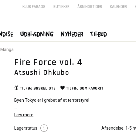
KLUB FARAOS
BUTIKKER
ÅBNINGSTIDER
KALENDER
ndise
Udklædning
Nyheder
Tilbud
Manga
Fire Force vol. 4
Atsushi Ohkubo
TILFØJ
ØNSKELISTE
TILFØJ SOM
FAVORIT
Byen Tokyo er i grebet af et terrorstyre!
Besat af dæmoner er folk begyndt at brænde, hvilket har ført til
Læs mere
etableringen af et særligt brandbekæmpelsesteam: Pyrofighter
Lagerstatus
Afsendelse:
1-5 h
er klar til at rulle ud på et øjebliks varsel for at bekæmpe sponta