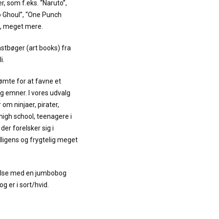
, som f.eks. “Naruto”,
o Ghoul”, “One Punch
t, meget mere.
nstbøger (art books) fra
i.
ømte for at favne et
g emner. I vores udvalg
m ninjaer, pirater,
high school, teenagere i
er forelsker sig i
lligens og frygtelig meget
relse med en jumbobog
g er i sort/hvid.