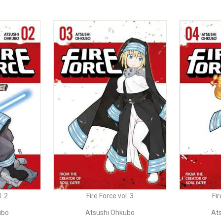
. 2
Fire Force vol. 3
Fir
ubo
Atsushi Ohkubo
At