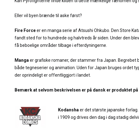
Kan Pyrofighterne finde kilden til dette mærkelige fænomen og
Eller vil byen brænde til aske først?
Fire Force
er en manga serie af Atsushi Ohkubo. Den Store Kat
fandt sted for to hundrede og halvtreds år siden. Under den ble
få beboelige områder tilbage i efterdyningerne.
Manga
er grafiske romaner, der stammer fra Japan. Begrebet bru
både tegneserier og animation. Uden for Japan bruges ordet typisk
der oprindeligt er offentliggjort i landet.
Bemærk at selvom beskrivelsen er på dansk er produktet på
Kodansha
er det største japanske forlag.
i 1909 og drives den dag i dag stadig delvi