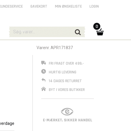
KUNDESERVICE
GAVEKORT
MIN ØNSKELISTE
LOGIN
0
Varenr. APR171837
FRI FRAGT OVER 499,-
HURTIG LEVERING
14 DAGES RETURRET
BYT I VORES BUTIKKER
ne, der
verdage
nt