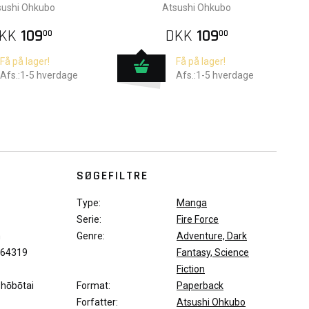
sushi Ohkubo
Atsushi Ohkubo
KK
109
DKK
109
00
00
Få på lager!
Få på lager!
Afs.:1-5 hverdage
Afs.:1-5 hverdage
SØGEFILTRE
Type:
Manga
Serie:
Fire Force
m
Genre:
Adventure, Dark
64319
Fantasy, Science
Fiction
Shōbōtai
Format:
Paperback
Forfatter:
Atsushi Ohkubo