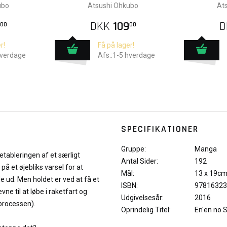
ubo
Atsushi Ohkubo
At
DKK
109
D
00
00
r!
Få på lager!
hverdage
Afs.:1-5 hverdage
SPECIFIKATIONER
Gruppe:
Manga
etableringen af et særligt
Antal Sider:
192
å et øjebliks varsel for at
Mål:
13 x 19c
ud. Men holdet er ved at få et
ISBN:
97816323
e til at løbe i raketfart og
Udgivelsesår:
2016
processen).
Oprindelig Titel:
En'en no 