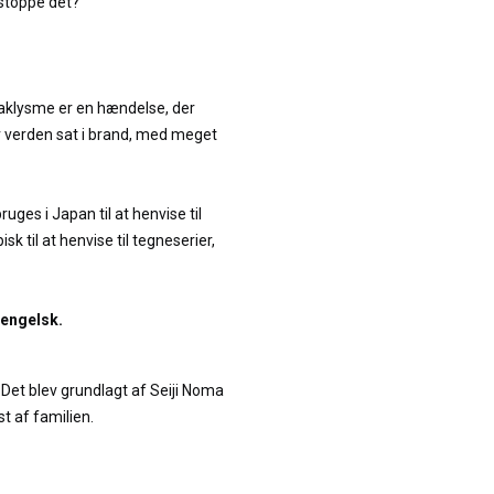
 stoppe det?
aklysme er en hændelse, der
v verden sat i brand, med meget
ges i Japan til at henvise til
 til at henvise til tegneserier,
 engelsk.
 Det blev grundlagt af Seiji Noma
st af familien.