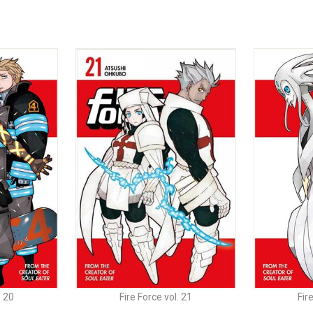
Bemærk at selvom beskrivelsen er på dansk er produktet på
engelsk.
. 20
Fire Force vol. 21
Fir