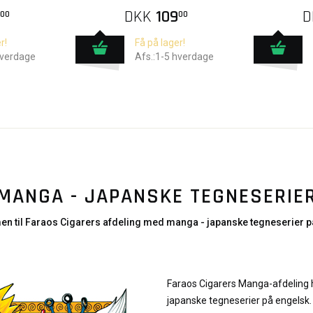
DKK
109
D
00
00
r!
Få på lager!
hverdage
Afs.:1-5 hverdage
MANGA - JAPANSKE TEGNESERIE
n til Faraos Cigarers afdeling med manga - japanske tegneserier p
Faraos Cigarers Manga-afdeling h
japanske tegneserier på engelsk. 