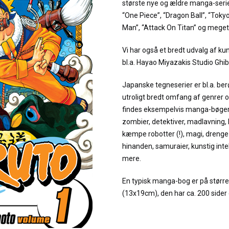
største nye og ældre manga-serier
“One Piece”, “Dragon Ball”, “Toky
Man”, “Attack On Titan” og mege
Vi har også et bredt udvalg af ku
bl.a. Hayao Miyazakis Studio Ghibl
Japanske tegneserier er bl.a. ber
utroligt bredt omfang af genrer o
findes eksempelvis manga-bøger o
zombier, detektiver, madlavning, 
kæmpe robotter (!), magi, drenge d
hinanden, samuraier, kunstig inte
mere.
En typisk manga-bog er på stør
(13x19cm), den har ca. 200 sider o