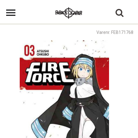
Varenr. FEB171768