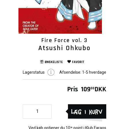
Fire Force vol. 3
Atsushi Ohkubo
ØNSKELISTE
FAVORIT
Lagerstatus
Afsendelse:
1-5 hverdage
Pris
109
DKK
00
Læg i kurv
Ved køb optjener du
10
point i
Klub Faraos
90