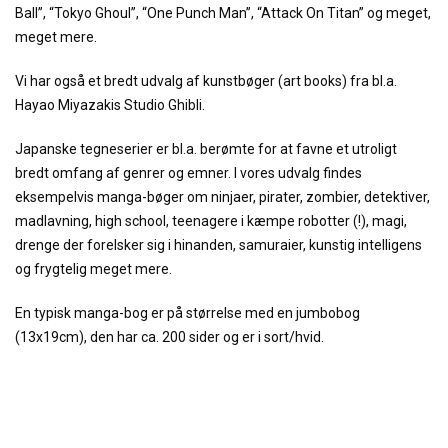
Ball”, “Tokyo Ghoul”, “One Punch Man”, “Attack On Titan” og meget,
meget mere.
Vi har også et bredt udvalg af kunstbøger (art books) fra bl.a.
Hayao Miyazakis Studio Ghibli.
Japanske tegneserier er bl.a. berømte for at favne et utroligt
bredt omfang af genrer og emner. I vores udvalg findes
eksempelvis manga-bøger om ninjaer, pirater, zombier, detektiver,
madlavning, high school, teenagere i kæmpe robotter (!), magi,
drenge der forelsker sig i hinanden, samuraier, kunstig intelligens
og frygtelig meget mere.
En typisk manga-bog er på størrelse med en jumbobog
(13x19cm), den har ca. 200 sider og er i sort/hvid.