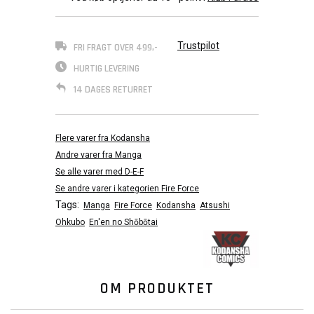
Trustpilot
FRI FRAGT OVER 499,-
HURTIG LEVERING
14 DAGES RETURRET
Flere varer fra Kodansha
Andre varer fra Manga
Se alle varer med D-E-F
Se andre varer i kategorien Fire Force
Tags:
Manga
Fire Force
Kodansha
Atsushi
Ohkubo
En'en no Shōbōtai
OM PRODUKTET