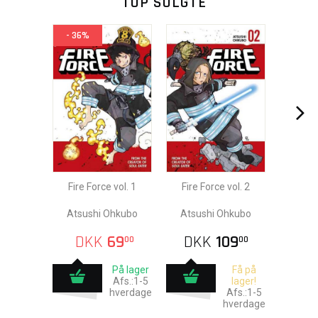
TOP SOLGTE
- 36%
Fire Force vol. 1
Fire Force vol. 2
Atsushi Ohkubo
Atsushi Ohkubo
DKK
69
DKK
109
00
00
På lager
Få på
Afs.:1-5
lager!
hverdage
Afs.:1-5
hverdage