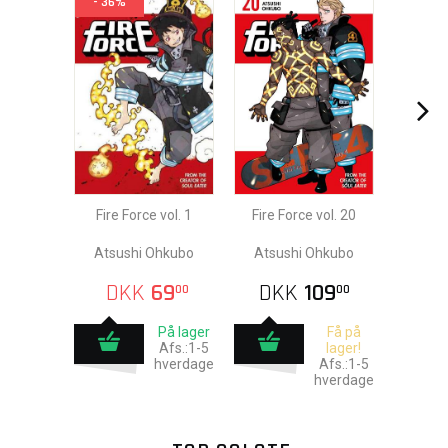
- 36%
Fire Force vol. 1
Fire Force vol. 20
Atsushi Ohkubo
Atsushi Ohkubo
DKK
69
DKK
109
00
00
På lager
Få på
Afs.:1-5
lager!
hverdage
Afs.:1-5
hverdage