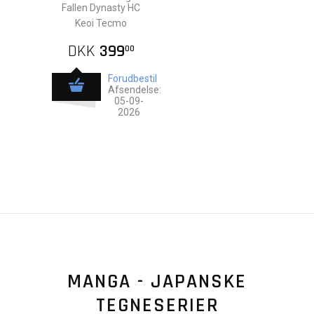
Fallen Dynasty HC
Keoi Tecmo
DKK
399
00
Forudbestil
Afsendelse:
05-09-
2026
MANGA - JAPANSKE
TEGNESERIER