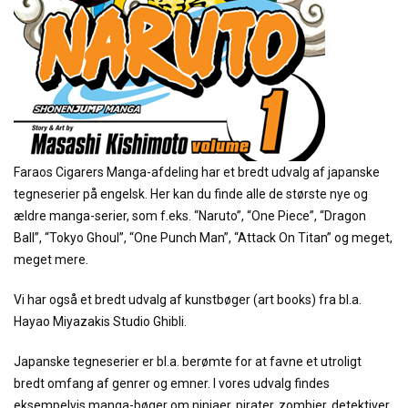
Faraos Cigarers Manga-afdeling har et bredt udvalg af japanske
tegneserier på engelsk. Her kan du finde alle de største nye og
ældre manga-serier, som f.eks. “Naruto”, “One Piece”, “Dragon
Ball”, “Tokyo Ghoul”, “One Punch Man”, “Attack On Titan” og meget,
meget mere.
Vi har også et bredt udvalg af kunstbøger (art books) fra bl.a.
Hayao Miyazakis Studio Ghibli.
Japanske tegneserier er bl.a. berømte for at favne et utroligt
bredt omfang af genrer og emner. I vores udvalg findes
eksempelvis manga-bøger om ninjaer, pirater, zombier, detektiver,