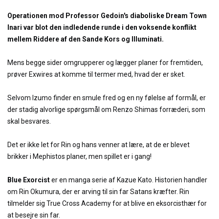
Operationen mod Professor Gedoin's diaboliske Dream Town
Inari var blot den indledende runde i den voksende konflikt
mellem Riddere af den Sande Kors og Illuminati.
Mens begge sider omgrupperer og lægger planer for fremtiden,
prøver Exwires at komme til termer med, hvad der er sket.
Selvom Izumo finder en smule fred og en ny følelse af formål, er
der stadig alvorlige spørgsmål om Renzo Shimas forræderi, som
skal besvares.
Det er ikke let for Rin og hans venner at lære, at de er blevet
brikker i Mephistos planer, men spillet er i gang!
Blue Exorcist
er en manga serie af Kazue Kato. Historien handler
om Rin Okumura, der er arving til sin far Satans kræfter. Rin
tilmelder sig True Cross Academy for at blive en eksorcisthær for
at besejre sin far.