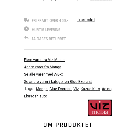
Trustpilot
FRI FRAGT OVER 499,-
HURTIG LEVERING
14 DAGES RETURRET
Flere varer fra Viz Media
Andre varer fra Manga
Se alle varer med A-B-C
Se andre varer i kategorien Blue Exorcist
Tags:
Manga
Blue Exorcist
Viz
Kazue Kato
Ao no
Ekusoshisuto
OM PRODUKTET