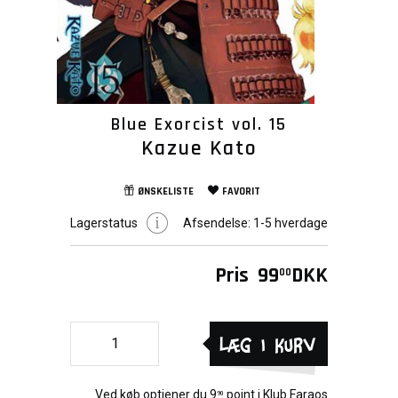
Blue Exorcist vol. 15
Kazue Kato
ØNSKELISTE
FAVORIT
Lagerstatus
Afsendelse:
1-5 hverdage
Pris
99
DKK
00
Læg i kurv
Ved køb optjener du
9
point i
Klub Faraos
90