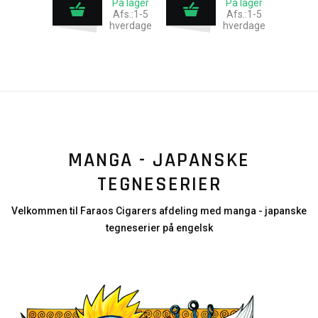
På lager
På lager
Afs.:1-5
Afs.:1-5
hverdage
hverdage
MANGA - JAPANSKE
TEGNESERIER
Velkommen til Faraos Cigarers afdeling med manga - japanske
tegneserier på engelsk