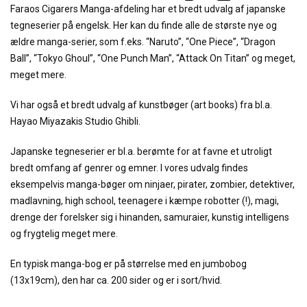
Faraos Cigarers Manga-afdeling har et bredt udvalg af japanske
tegneserier på engelsk. Her kan du finde alle de største nye og
ældre manga-serier, som f.eks. “Naruto”, “One Piece”, “Dragon
Ball”, “Tokyo Ghoul”, “One Punch Man”, “Attack On Titan” og meget,
meget mere.
Vi har også et bredt udvalg af kunstbøger (art books) fra bl.a.
Hayao Miyazakis Studio Ghibli.
Japanske tegneserier er bl.a. berømte for at favne et utroligt
bredt omfang af genrer og emner. I vores udvalg findes
eksempelvis manga-bøger om ninjaer, pirater, zombier, detektiver,
madlavning, high school, teenagere i kæmpe robotter (!), magi,
drenge der forelsker sig i hinanden, samuraier, kunstig intelligens
og frygtelig meget mere.
En typisk manga-bog er på størrelse med en jumbobog
(13x19cm), den har ca. 200 sider og er i sort/hvid.