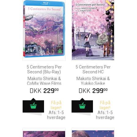
5 Centimeters Per
5 Centimeters Per
Second (Blu-Ray)
Second HC
Makoto Shinkai &
Makoto Shinkai &
CoMix Wave Films
Yukiko Seike
DKK
229
DKK
299
00
00
Få på
Få på
lager!
lager!
Afs.:1-5
Afs.:1-5
hverdage
hverdage