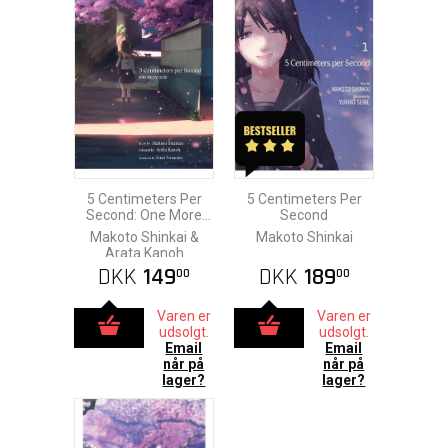
5 Centimeters Per
5 Centimeters Per
Second: One More
Second
Side
Makoto Shinkai &
Makoto Shinkai
Arata Kanoh
DKK
149
DKK
189
00
00
Varen er
Varen er
udsolgt.
udsolgt.
Email
Email
når på
når på
lager?
lager?