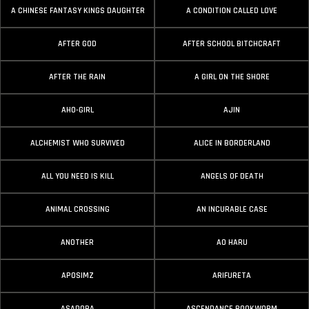
A CHINESE FANTASY KINGS DAUGHTER
A CONDITION CALLED LOVE
AFTER GOD
AFTER SCHOOL BITCHCRAFT
AFTER THE RAIN
A GIRL ON THE SHORE
AHO-GIRL
AJIN
ALCHEMIST WHO SURVIVED
ALICE IN BORDERLAND
ALL YOU NEED IS KILL
ANGELS OF DEATH
ANIMAL CROSSING
AN INCURABLE CASE
ANOTHER
AO HARU
APOSIMZ
ARIFURETA
ASADORA
ASCENDANCE BOOKWORM