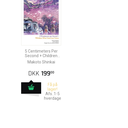
5 Centimeters Per
Second + Children
Who Chase Lost
Makoto Shinkai
Voices Ln HC
DKK
199
00
Få på
lager!
Afs.:1-5
hverdage