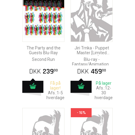
The Party and the
Jiri Trnka - Puppet
Guests Blu-Ray
Master [Limited
Edition]
Second Run
Blu-ray -
Fantasy/Animation -
Second Run [UK]
DKK
239
DKK
459
00
00
Få på
På lager
lager!
Afs.:12-
Afs.:1-5
30
hverdage
hverdage
- 16%