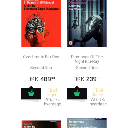
Czechmate Blu-Ray
Diamonds Of The
Night Blu-Ray
Second Run
Second Run
DKK
489
DKK
239
00
00
Få på
Få på
lager!
lager!
Afs.:1-5
Afs.:1-5
hverdage
hverdage