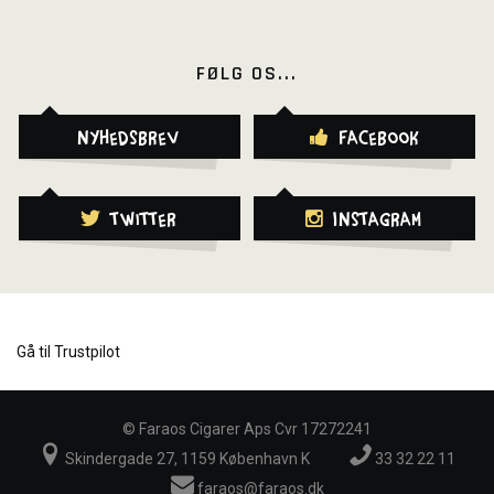
FØLG OS...
Nyhedsbrev
Facebook
Twitter
Instagram
Gå til Trustpilot
©
Faraos Cigarer Aps Cvr 17272241
Skindergade 27, 1159 København K
33 32 22 11
faraos@faraos.dk