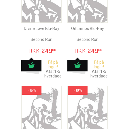
Divine Love Blu-Ray
Oil Lamps Blu-Ray
Second Run
Second Run
DKK
249
DKK
249
00
00
Få på
Få på
lager!
lager!
Afs.:1-5
Afs.:1-5
hverdage
hverdage
- 16%
- 10%