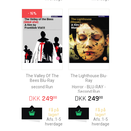
- 16%
The Valley Of The
The Lighthouse Blu-
Bees Blu-Ray
Ray
second Run
Horror - BLU-RAY -
Second Run
DKK
249
DKK
249
00
00
Få på
Få på
lager!
lager!
Afs.:1-5
Afs.:1-5
hverdage
hverdage