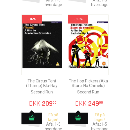
Afs.:1-5
Afs.:1-5
hverdage
hverdage
- 16%
- 16%
The Circus Tent
The Hop Pickers (Aka
(Thamp) Blu-Ray
Starci Na Chmelu)
Blu-Ray
Second Run
Second Run
DKK
209
DKK
249
00
00
Få på
Få på
lager!
lager!
Afs.:1-5
Afs.:1-5
hverdage
hverdage