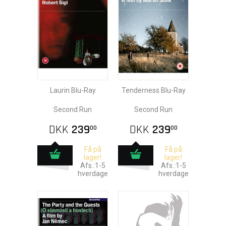
Laurin Blu-Ray
Tenderness Blu-Ray
Second Run
Second Run
DKK
239
DKK
239
00
00
Få på
Få på
lager!
lager!
Afs.:1-5
Afs.:1-5
hverdage
hverdage