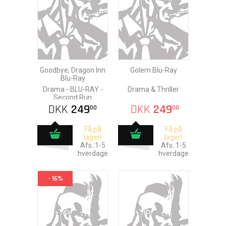
Goodbye, Dragon Inn
Golem Blu-Ray
Blu-Ray
Drama - BLU-RAY -
Drama & Thriller
Second Run
DKK
249
DKK
249
00
00
Få på
Få på
lager!
lager!
Afs.:1-5
Afs.:1-5
hverdage
hverdage
- 16%