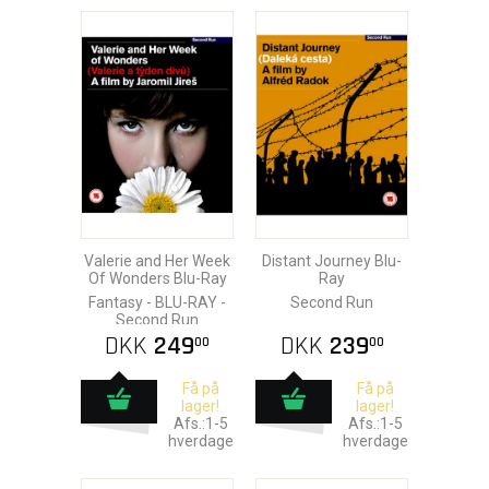
Valerie and Her Week
Distant Journey Blu-
Of Wonders Blu-Ray
Ray
Fantasy - BLU-RAY -
Second Run
Second Run
DKK
249
DKK
239
00
00
Få på
Få på
lager!
lager!
Afs.:1-5
Afs.:1-5
hverdage
hverdage