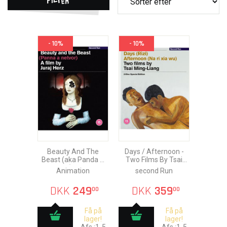
- 10%
- 10%
Beauty And The
Days / Afternoon -
Beast (aka Panda A
Two Films By Tsai
Netvor) Blu-Ray
Ming-Liang Bl
Animation
second Run
DKK
249
DKK
359
00
00
Få på
Få på
lager!
lager!