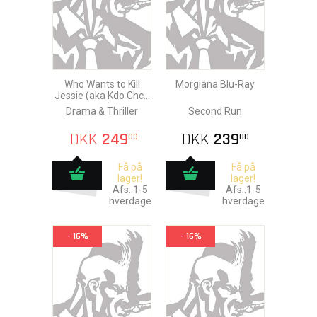
Who Wants to Kill
Morgiana Blu-Ray
Jessie (aka Kdo Chce
Zabit Jessii) Blu-Ray
Drama & Thriller
Second Run
DKK
249
DKK
239
00
00
Få på
Få på
lager!
lager!
Afs.:1-5
Afs.:1-5
hverdage
hverdage
- 16%
- 16%