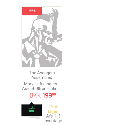
- 55%
The Avengers
Assembled
(Avengers 1 to 4)
Marvels Avengers -
Age of Ultron - Infinity
War - Endgame
DKK
199
00
Få på
lager!
Afs.:1-5
hverdage