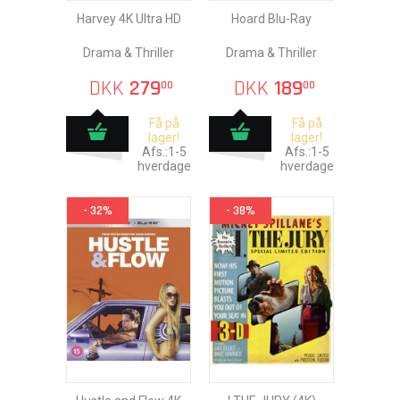
Harvey 4K Ultra HD
Hoard Blu-Ray
Drama & Thriller
Drama & Thriller
DKK
279
DKK
189
00
00
Få på
Få på
lager!
lager!
Afs.:1-5
Afs.:1-5
hverdage
hverdage
- 32%
- 38%