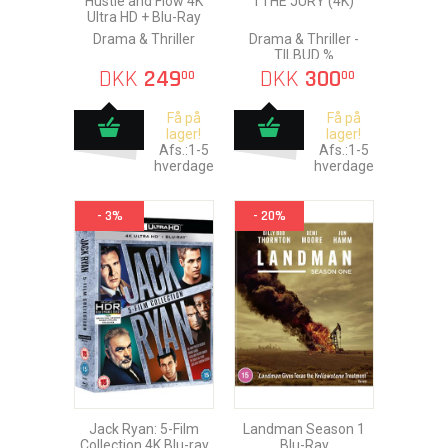
Hustle and Flow 4K
I THE JURY (4K)
Ultra HD + Blu-Ray
Drama & Thriller
Drama & Thriller -
TILBUD %
DKK
249
DKK
300
00
00
Få på
Få på
lager!
lager!
Afs.:1-5
Afs.:1-5
hverdage
hverdage
- 3%
- 20%
Jack Ryan: 5-Film
Landman Season 1
Collection 4K Blu-ray
Blu-Ray