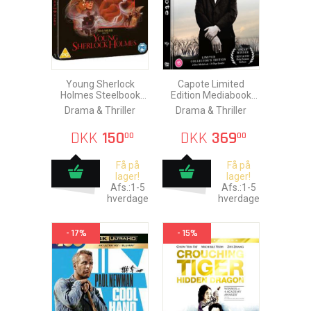
Young Sherlock
Capote Limited
Holmes Steelbook
Edition Mediabook
Limited Edition Blu-
Blu-Ray + DVD
Drama & Thriller
Drama & Thriller
Ray
DKK
150
DKK
369
00
00
Få på
Få på
lager!
lager!
Afs.:1-5
Afs.:1-5
hverdage
hverdage
- 17%
- 15%