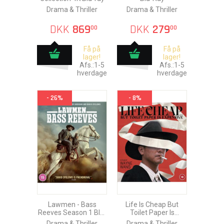
Drama & Thriller
Drama & Thriller
DKK
869
DKK
279
00
00
Få på
Få på
lager!
lager!
Afs.:1-5
Afs.:1-5
hverdage
hverdage
- 26%
- 8%
Lawmen - Bass
Life Is Cheap But
Reeves Season 1 Blu-
Toilet Paper Is
Ray
Expensive Blu-Ray
Drama & Thriller
Drama & Thriller