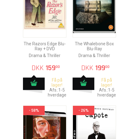
The Razors Edge Blu-
The Whalebone Box
Ray + DVD
Blu-Ray
Drama & Thriller
Drama & Thriller
DKK
159
DKK
199
00
00
Få på
Få på
lager!
lager!
Afs.:1-5
Afs.:1-5
hverdage
hverdage
- 58%
- 26%