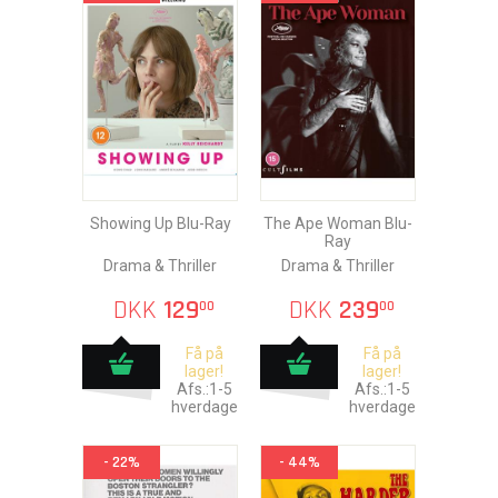
Showing Up Blu-Ray
The Ape Woman Blu-
Ray
Drama & Thriller
Drama & Thriller
DKK
129
DKK
239
00
00
Få på
Få på
lager!
lager!
Afs.:1-5
Afs.:1-5
hverdage
hverdage
- 22%
- 44%