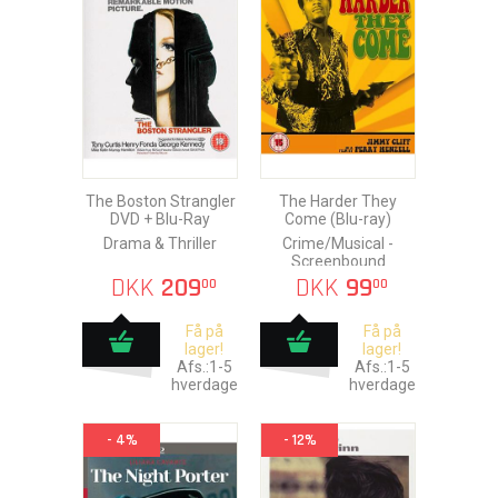
The Boston Strangler
The Harder They
DVD + Blu-Ray
Come (Blu-ray)
Drama & Thriller
Crime/Musical -
Screenbound
DKK
209
DKK
99
00
00
Få på
Få på
lager!
lager!
Afs.:1-5
Afs.:1-5
hverdage
hverdage
- 4%
- 12%