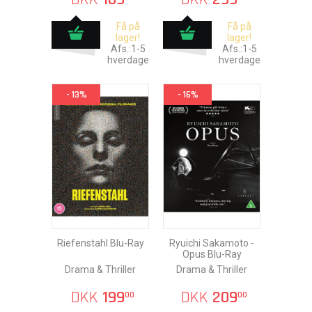
Få på
Få på
lager!
lager!
Afs.:1-5
Afs.:1-5
hverdage
hverdage
- 13%
- 16%
Riefenstahl Blu-Ray
Ryuichi Sakamoto -
Opus Blu-Ray
Drama & Thriller
Drama & Thriller
DKK
199
DKK
209
00
00