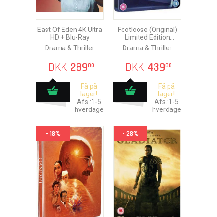
East Of Eden 4K Ultra
Footloose (Original)
HD + Blu-Ray
Limited Edition
Steelbook 4K
Drama & Thriller
Drama & Thriller
DKK
289
DKK
439
00
00
Få på
Få på
lager!
lager!
Afs.:1-5
Afs.:1-5
hverdage
hverdage
- 18%
- 28%