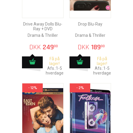
Drive Away Dolls Blu-
Drop Blu-Ray
Ray + DVD
Drama & Thriller
Drama & Thriller
DKK
249
DKK
189
00
00
Få på
Få på
lager!
lager!
Afs.:1-5
Afs.:1-5
hverdage
hverdage
- 12%
- 2%