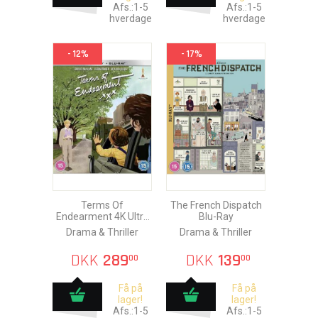
Afs.:1-5
Afs.:1-5
hverdage
hverdage
- 12%
- 17%
Terms Of
The French Dispatch
Endearment 4K Ultra
Blu-Ray
HD + Blu-Ray
Drama & Thriller
Drama & Thriller
DKK
289
DKK
139
00
00
Få på
Få på
lager!
lager!
Afs.:1-5
Afs.:1-5