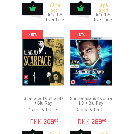
Få på
Få på
lager!
lager!
Afs.:1-5
Afs.:1-5
hverdage
hverdage
- 18%
- 17%
Scarface 4K Ultra HD
Shutter Island 4K Ultra
+ Blu-Ray
HD + Blu-Ray
Drama & Thriller
Drama & Thriller
DKK
309
DKK
289
00
00
Få på
Få på