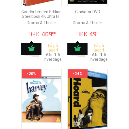
Gandhi Limited Edition
Gladiator DVD
Steelbook 4K Ultra HD
+ Blu-Ray
Drama & Thriller
Drama & Thriller
DKK
409
DKK
49
00
00
Få på
Få på
lager!
lager!
Afs.:1-5
Afs.:1-5
hverdage
hverdage
- 20%
- 24%