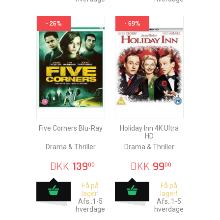
- 26%
- 69%
Five Corners Blu-Ray
Holiday Inn 4K Ultra
HD
Drama & Thriller
Drama & Thriller
DKK
139
DKK
99
00
00
Få på
Få på
lager!
lager!
Afs.:1-5
Afs.:1-5
hverdage
hverdage