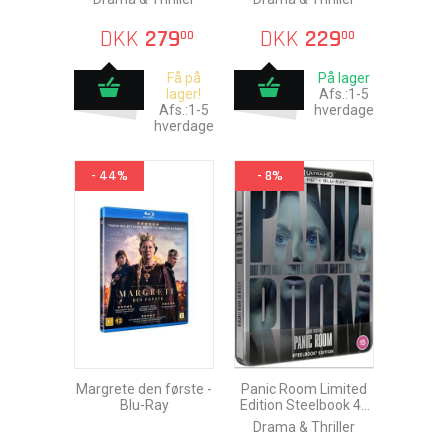
DKK
279
DKK
229
00
00
Få på
På lager
lager!
Afs.:1-5
Afs.:1-5
hverdage
hverdage
- 44%
- 8%
Margrete den første -
Panic Room Limited
Blu-Ray
Edition Steelbook 4K
Ultra HD + Blu-Ray
Drama & Thriller