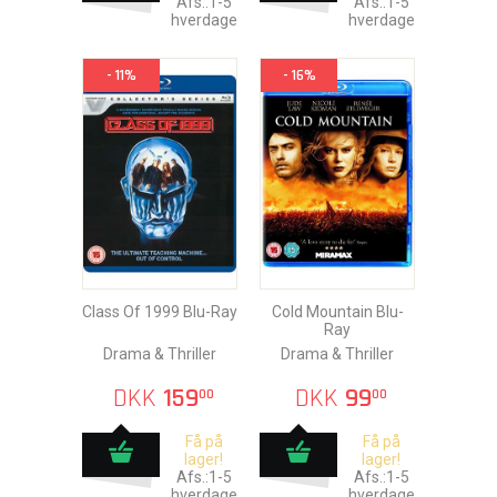
Afs.:1-5
Afs.:1-5
hverdage
hverdage
- 11%
- 16%
Class Of 1999 Blu-Ray
Cold Mountain Blu-
Ray
Drama & Thriller
Drama & Thriller
DKK
159
DKK
99
00
00
Få på
Få på
lager!
lager!
Afs.:1-5
Afs.:1-5
hverdage
hverdage