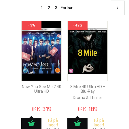
1
-
2
-
3
Fortsæt
- 3%
- 42%
Now You See Me 2 4K
8 Mile 4K Ultra HD +
Ultra HD
Blu-Ray
Drama & Thriller
DKK
319
DKK
189
00
00
Få på
Få på
lager!
lager!