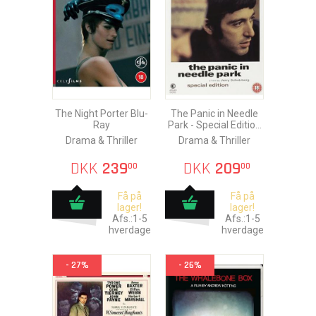
The Night Porter Blu-
The Panic in Needle
Ray
Park - Special Edition
Blu-Ray
Drama & Thriller
Drama & Thriller
DKK
239
DKK
209
00
00
Få på
Få på
lager!
lager!
Afs.:1-5
Afs.:1-5
hverdage
hverdage
- 27%
- 26%