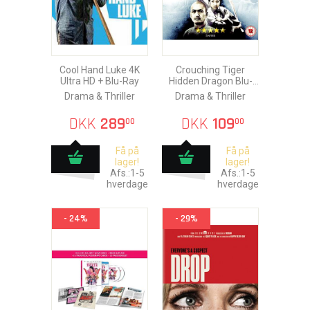
Cool Hand Luke 4K
Crouching Tiger
Ultra HD + Blu-Ray
Hidden Dragon Blu-
Ray
Drama & Thriller
Drama & Thriller
DKK
289
DKK
109
00
00
Få på
Få på
lager!
lager!
Afs.:1-5
Afs.:1-5
hverdage
hverdage
- 24%
- 29%