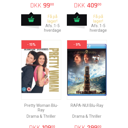
DKK
99
DKK
409
00
00
Få på
Få på
lager!
lager!
Afs.:1-5
Afs.:1-5
hverdage
hverdage
- 15%
- 9%
Pretty Woman Blu-
RAPA-NUI Blu-Ray
Ray
Drama & Thriller
Drama & Thriller
DKK
109
DKK
299
00
00