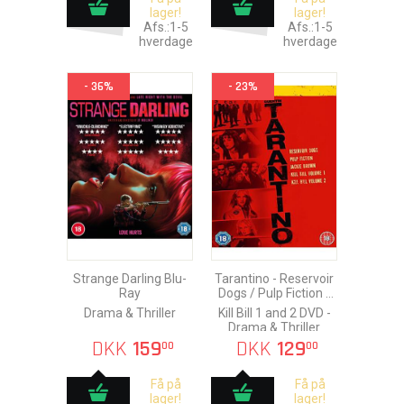
lager!
lager!
Afs.:1-5
Afs.:1-5
hverdage
hverdage
- 36%
- 23%
Strange Darling Blu-
Tarantino - Reservoir
Ray
Dogs / Pulp Fiction /
Jackie Brown
Drama & Thriller
Kill Bill 1 and 2 DVD -
Drama & Thriller
DKK
159
DKK
129
00
00
Få på
Få på
lager!
lager!