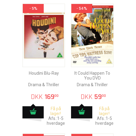
- 5%
- 54%
Houdini Blu-Ray
It Could Happen To
You DVD
Drama & Thriller
Drama & Thriller
DKK
169
DKK
59
00
00
Få på
Få på
lager!
lager!
Afs.:1-5
Afs.:1-5
hverdage
hverdage