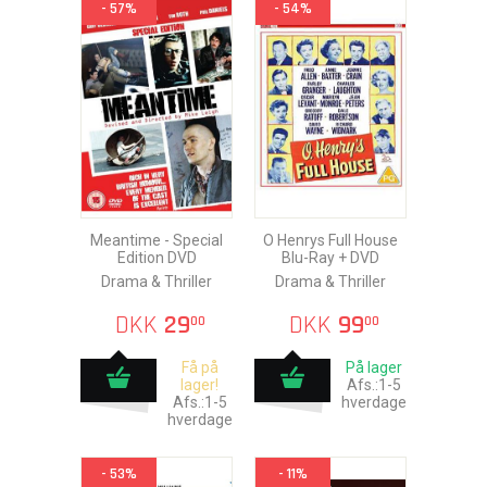
- 57%
- 54%
Meantime - Special
O Henrys Full House
Edition DVD
Blu-Ray + DVD
Drama & Thriller
Drama & Thriller
DKK
29
DKK
99
00
00
Få på
På lager
lager!
Afs.:1-5
Afs.:1-5
hverdage
hverdage
- 53%
- 11%