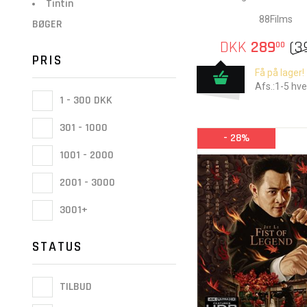
Tintin
88Films
BØGER
DKK
289
(
3
00
PRIS
Få på lager!
Afs.:1-5 hv
1 - 300 DKK
301 - 1000
- 28%
1001 - 2000
2001 - 3000
3001+
STATUS
TILBUD