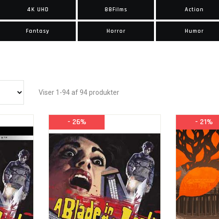
4K UHD
88Films
Action
Fantasy
Horror
Humor
Viser 1-94 af 94 produkter
- 26%
- 21%