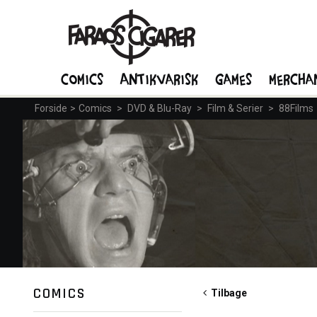
Comics
Antikvarisk
Games
Mercha
Forside
>
Comics
>
DVD & Blu-Ray
>
Film & Serier
>
88Films
COMICS
Tilbage