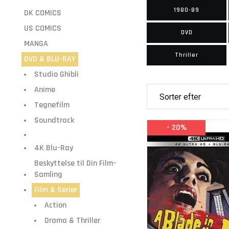
1980-89
DK COMICS
US COMICS
DVD
MANGA
Thriller
DVD & BLU-RAY
Studio Ghibli
Anime
Tegnefilm
Soundtrack
- 20%
4K Blu-Ray
Beskyttelse til Din Film-
Samling
Film & Serier
Action
Drama & Thriller