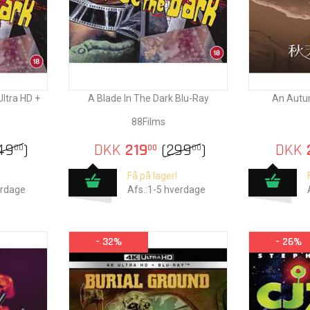
Ultra HD +
A Blade In The Dark Blu-Ray
An Autu
88Films
49
)
DKK
219
(
299
)
DKK
00
00
00
Få på lager!
erdage
Afs.:1-5 hverdage
- 32%
- 26%