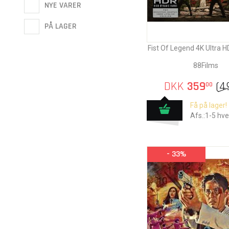
NYE VARER
PÅ LAGER
Fist Of Legend 4K Ultra H
88Films
DKK
359
(
4
00
Få på lager!
Afs.:1-5 hv
- 33%