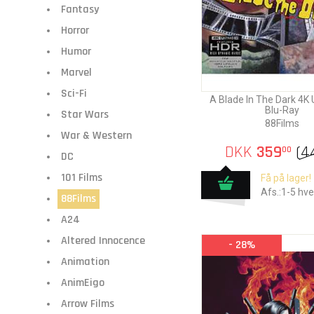
Fantasy
Horror
Humor
Marvel
Sci-Fi
A Blade In The Dark 4K 
Blu-Ray
Star Wars
88Films
War & Western
DKK
359
(
4
00
DC
101 Films
Få på lager!
Afs.:1-5 hv
88Films
A24
Altered Innocence
- 28%
Animation
AnimEigo
Arrow Films