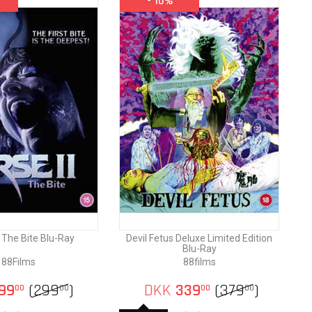
- 10%
- The Bite Blu-Ray
Devil Fetus Deluxe Limited Edition
Blu-Ray
88Films
88films
99
(
299
)
DKK
339
(
379
)
00
00
00
00