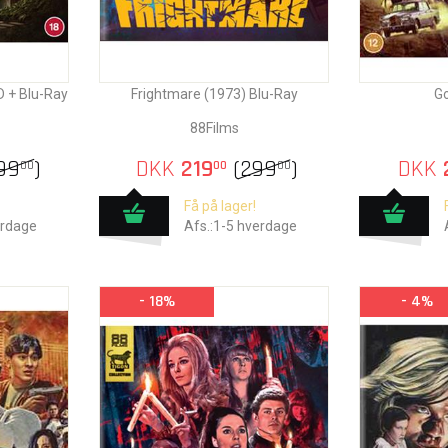
D + Blu-Ray
Frightmare (1973) Blu-Ray
Go
88Films
99
)
DKK
219
(
299
)
DKK
00
00
00
Få på lager!
erdage
Afs.:1-5 hverdage
- 18%
- 4%