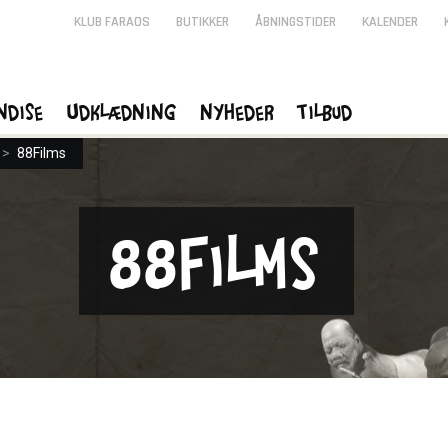
KLUB FARAOS
BUTIKKER
ÅBNINGSTIDER
KALENDER
ndise
Udklædning
Nyheder
Tilbud
>
88Films
88Films