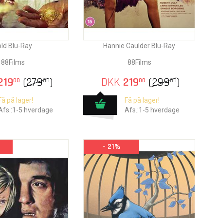
ld Blu-Ray
Hannie Caulder Blu-Ray
88Films
88Films
219
(
279
)
DKK
219
(
299
)
00
00
00
00
Få på lager!
Få på lager!
Afs.:1-5 hverdage
Afs.:1-5 hverdage
- 21%