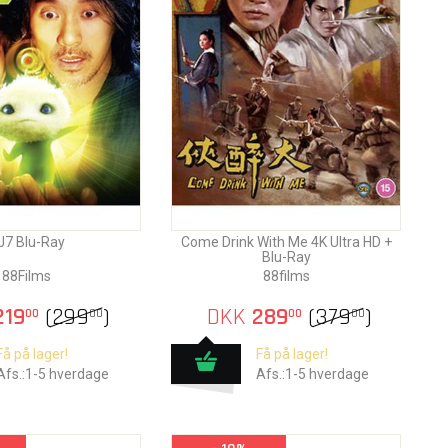
J7 Blu-Ray
Come Drink With Me 4K Ultra HD +
Blu-Ray
88Films
88films
19
(
299
)
DKK
289
(
379
)
00
00
00
00
Få på lager!
Få på lager!
Afs.:1-5 hverdage
Afs.:1-5 hverdage