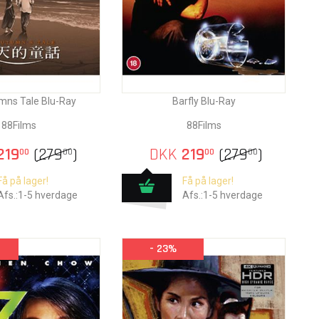
mns Tale Blu-Ray
Barfly Blu-Ray
88Films
88Films
219
(
279
)
DKK
219
(
279
)
00
00
00
00
Få på lager!
Få på lager!
Afs.:1-5 hverdage
Afs.:1-5 hverdage
- 23%