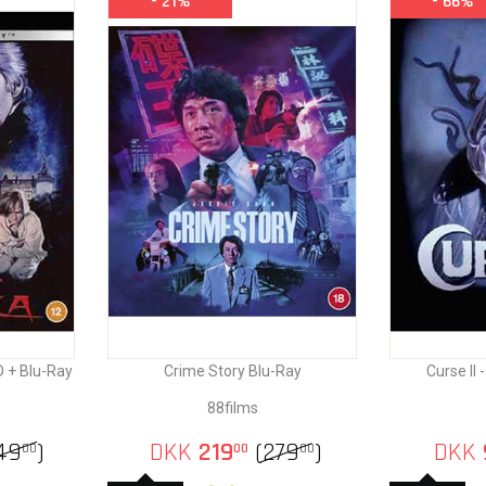
- 21%
- 66%
D + Blu-Ray
Crime Story Blu-Ray
Curse II 
88films
49
)
DKK
219
(
279
)
DKK
00
00
00