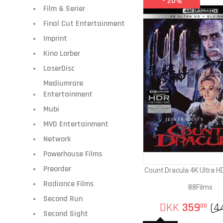
- 20%
Film & Serier
Final Cut Entertainment
Imprint
Kino Lorber
LaserDisc
Mediumrare
Entertainment
Mubi
MVD Entertainment
Network
Powerhouse Films
Preorder
Count Dracula 4K Ultra H
Radiance Films
88Films
Second Run
DKK
359
(
4
00
Second Sight