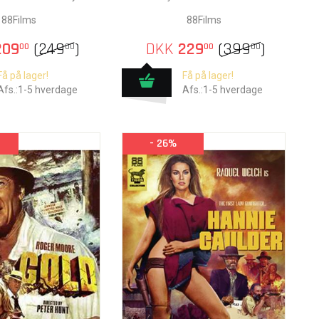
88Films
88Films
09
(
249
)
DKK
229
(
399
)
00
00
00
00
Få på lager!
Få på lager!
Afs.:1-5 hverdage
Afs.:1-5 hverdage
- 26%