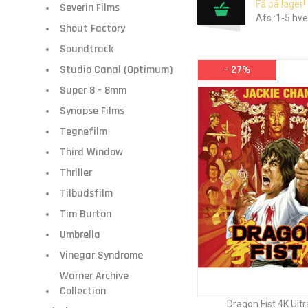
Få på lager!
Severin Films
Afs.:1-5 hv
Shout Factory
Soundtrack
Studio Canal (Optimum)
- 27%
Super 8 - 8mm
Synapse Films
Tegnefilm
Third Window
Thriller
Tilbudsfilm
Tim Burton
Umbrella
Vinegar Syndrome
Warner Archive
Collection
Dragon Fist 4K Ult