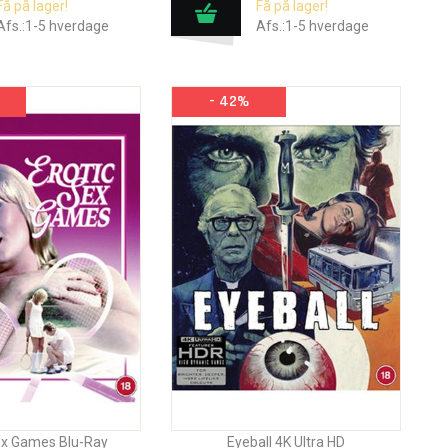
Få på lager!
Få på lager!
Afs.:1-5 hverdage
Afs.:1-5 hverdage
- 42%
ex Games Blu-Ray
Eyeball 4K Ultra HD