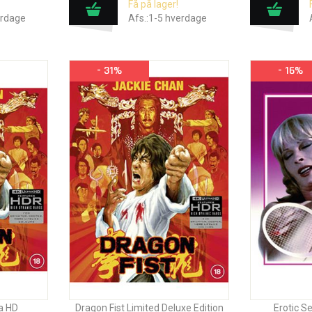
Få på lager!
erdage
Afs.:1-5 hverdage
- 31%
- 16%
ra HD
Dragon Fist Limited Deluxe Edition
Erotic S