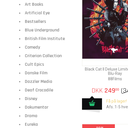
Art Books
Artificial Eye
Bestsellers
Blue Underground
British Film Institute
Comedy
Criterion Collection
Cult Epics
Black Cat II Deluxe Limit
Danske Film
Blu-Ray
88Films
Dazzler Media
DKK
249
(
3
Deaf Crocodile
00
Disney
Få på lager!
Dokumentar
Afs.:1-5 hv
Drama
Eureka