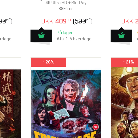
4K Ultra HD + Blu-Ray
88Films
99
)
DKK
409
(
599
)
DKK
2
00
00
00
På lager
erdage
Afs.:1-5 hverdage
- 26%
- 21%