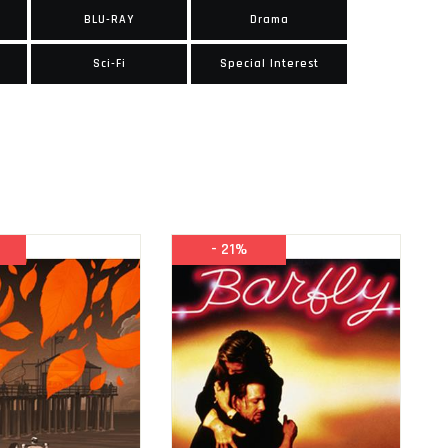
BLU-RAY
Drama
Sci-Fi
Special Interest
- 21%