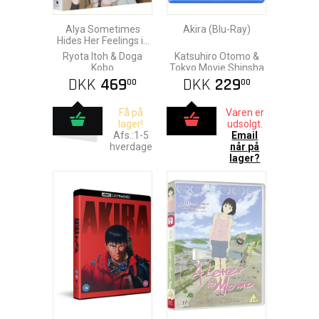
Alya Sometimes
Akira (Blu-Ray)
Hides Her Feelings in
Russian - Season 1
Ryota Itoh & Doga
Katsuhiro Otomo &
(Ep. 1-12) Blu-Ray
Kobo
Tokyo Movie Shinsha
DKK
469
DKK
229
00
00
Få på
Varen er
lager!
udsolgt.
Afs.:1-5
Email
hverdage
når på
lager?