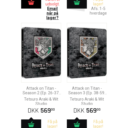
udsolgt.
lager!
Email
Afs.:1-5
når på
hverdage
lager?
Attack on Titan -
Attack on Titan -
Season 2 (Ep. 26-37)
Season 3 (Ep. 38-59)
Blu-Ray Steelbook
Blu-Ray Steelbook
Tetsuro Araki & Wit
Tetsuro Araki & Wit
Studio
Studio
DKK
569
DKK
569
00
00
Få på
Få på
lager!
lager!