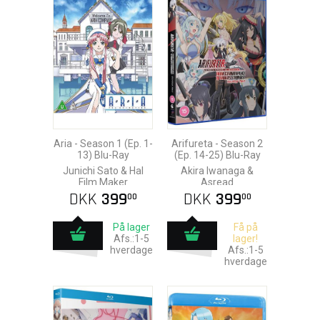
Aria - Season 1 (Ep. 1-
Arifureta - Season 2
13) Blu-Ray
(Ep. 14-25) Blu-Ray
Junichi Sato & Hal
Akira Iwanaga &
Film Maker
Asread
DKK
399
DKK
399
00
00
På lager
Få på
Afs.:1-5
lager!
hverdage
Afs.:1-5
hverdage