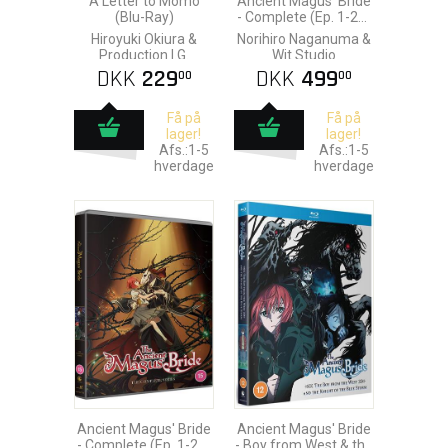
A Letter to Momo
Ancient Magus' Bride
(Blu-Ray)
- Complete (Ep. 1-24)
Blu-Ray
Hiroyuki Okiura &
Norihiro Naganuma &
Production I.G.
Wit Studio
DKK
229
DKK
499
00
00
Få på
Få på
lager!
lager!
Afs.:1-5
Afs.:1-5
hverdage
hverdage
Ancient Magus' Bride
Ancient Magus' Bride
- Complete (Ep. 1-24)
- Boy from West & the