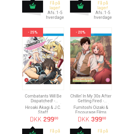
Få på
Få på
lager!
lager!
Afs.:1-5
Afs.:1-5
hverdage
hverdage
- 25%
- 20%
Combatants Will Be
Chillin' In My 30s After
Dispatched! -
Getting Fired -
Complete (Ep. 1-12)
Complete (Ep. 1-12)
Hiroaki Akagi & J.C.
Fumitoshi Oizaki &
Blu-Ray
Blu-Ray
Staff
Encourage Films
DKK
299
DKK
399
00
00
Få på
Få på