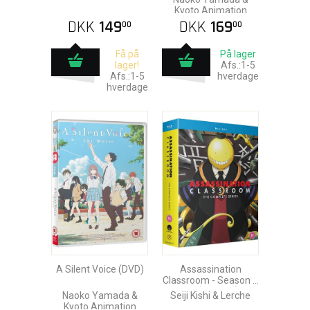
Kyoto Animation
DKK
149
DKK
169
00
00
Få på
På lager
lager!
Afs.:1-5
Afs.:1-5
hverdage
hverdage
A Silent Voice (DVD)
Assassination
Classroom - Season 1
& 2 (Blu-Ray)
Naoko Yamada &
Seiji Kishi & Lerche
Kyoto Animation