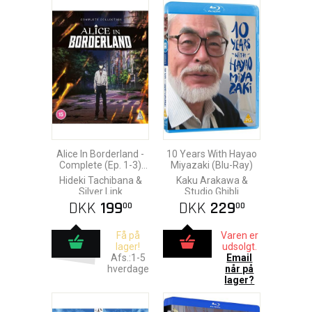
Alice In Borderland -
10 Years With Hayao
Complete (Ep. 1-3)
Miyazaki (Blu-Ray)
Blu-Ray
Hideki Tachibana &
Kaku Arakawa &
Silver Link
Studio Ghibli
DKK
199
DKK
229
00
00
Få på
Varen er
lager!
udsolgt.
Afs.:1-5
Email
hverdage
når på
lager?