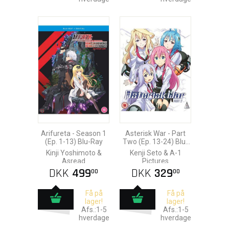
Arifureta - Season 1
Asterisk War - Part
(Ep. 1-13) Blu-Ray
Two (Ep. 13-24) Blu-
Ray
Kinji Yoshimoto &
Kenji Seto & A-1
Asread
Pictures
DKK
499
DKK
329
00
00
Få på
Få på
lager!
lager!
Afs.:1-5
Afs.:1-5
hverdage
hverdage