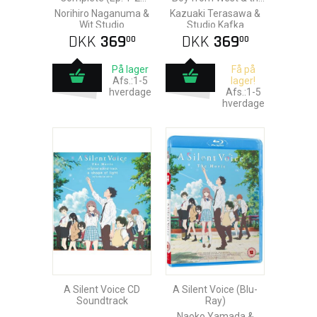
DVD
Knight of Blue Storm
Norihiro Naganuma &
Kazuaki Terasawa &
Ova (Ep. 1-3) Bl
Wit Studio
Studio Kafka
DKK
369
DKK
369
00
00
På lager
Få på
Afs.:1-5
lager!
hverdage
Afs.:1-5
hverdage
A Silent Voice CD
A Silent Voice (Blu-
Soundtrack
Ray)
Naoko Yamada &