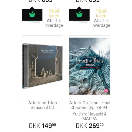
Få på
Få på
lager!
lager!
Afs.:1-5
Afs.:1-5
hverdage
hverdage
Attack on Titan
Attack On Titan - Final
Season 3 CD
Chapters (Ep. 88-94)
Soundtrack
DVD
Yuichiro Hayashi &
MAPPA
DKK
149
DKK
269
00
00