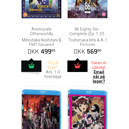
Aristocrats
86 Eighty-Six -
Otherworldly
Complete (Ep. 1-23)
Adventure - Complete
Blu-Ray
Mitsutaka Noshitani &
Toshimasa Ishii & A-1
(Ep. 1-12) Blu-Ray
EMT Squared
Pictures
DKK
499
DKK
569
00
00
Få på
Varen er
lager!
udsolgt.
Afs.:1-5
Email
hverdage
når på
lager?