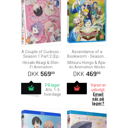
A Couple of Cuckoos -
Ascendance of a
Season 1 Part 2 (Ep.
Bookworm - Season 1
13-24) Blu-Ray
& 2 (Blu-Ray)
Hiroaki Akagi & Shin-
Mitsuru Hongo & Ajia-
Ei Animation
do Animation Works
DKK
569
DKK
469
00
00
På lager
Varen er
Afs.:1-5
udsolgt.
hverdage
Email
når på
lager?