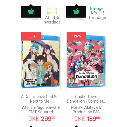
Få på
På lager
lager!
Afs.:1-5
Afs.:1-5
hverdage
hverdage
- 30%
- 26%
A Destructive God Sits
Castle Town
Next to Me -
Dandelion - Complete
Complete (Ep. 1-12)
(Ep. 1-12) Blu-Ray
Atsushi Nigorikawa &
Noriaki Akitaya &
Blu-Ray
EMT Squared
Production IMS
DKK
299
DKK
169
00
00