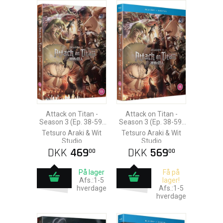
Attack on Titan -
Attack on Titan -
Season 3 (Ep. 38-59)
Season 3 (Ep. 38-59)
DVD
Blu-Ray
Tetsuro Araki & Wit
Tetsuro Araki & Wit
Studio
Studio
DKK
469
DKK
569
00
00
På lager
Få på
Afs.:1-5
lager!
hverdage
Afs.:1-5
hverdage