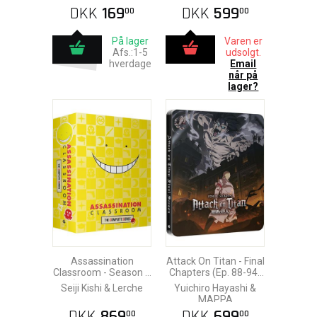
DKK
169
DKK
599
00
00
På lager
Varen er
Afs.:1-5
udsolgt.
hverdage
Email
når på
lager?
Assassination
Attack On Titan - Final
Classroom - Season 1
Chapters (Ep. 88-94)
& 2 (Blu-Ray) Limited
Blu-Ray Steelbook
Seiji Kishi & Lerche
Yuichiro Hayashi &
Edition
MAPPA
DKK
869
DKK
699
00
00