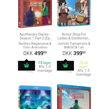
Apothecary Diaries -
Armor Shop For
Season 1 Part 2 (Ep.
Ladies & Gentlemen -
13-24) Blu-Ray
Season 1 & 2 & OVA
Norihiro Naganuma &
Jun'ichi Yamamoto &
(Blu-Ray)
Toho Animation
IMAGICA Lab
Studio
DKK
499
DKK
399
00
00
På lager
Få på
Afs.:1-5
lager!
hverdage
Afs.:1-5
hverdage