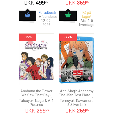
DKK
499
DKK
369
00
00
Forudbestil
Få på
Afsendelse:
lager!
12-09-
Afs.:1-5
2026
hverdage
- 25%
- 27%
Anohana the Flower
Anti-Magic Academy
We Saw That Day -
The 35th Test Platoon
Complete (Ep. 1-11)
- Complete (Ep. 1-12)
Tatsuyuki Nagai & A-1
Tomoyuki Kawamura
Blu-Ray
Blu-Ray
Pictures
& Silver Link
DKK
299
DKK
269
00
00