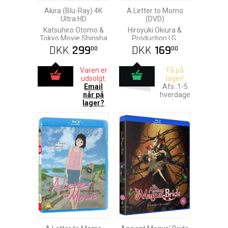
Akira (Blu-Ray) 4K
A Letter to Momo
Ultra HD
(DVD)
Katsuhiro Otomo &
Hiroyuki Okiura &
Tokyo Movie Shinsha
Production I.G.
DKK
299
DKK
169
00
00
Varen er
Få på
udsolgt.
lager!
Email
Afs.:1-5
når på
hverdage
lager?