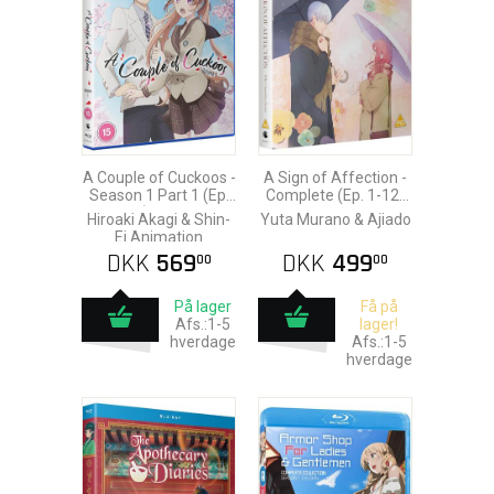
A Couple of Cuckoos -
A Sign of Affection -
Season 1 Part 1 (Ep.
Complete (Ep. 1-12)
1-12) Blu-Ray
Blu-Ray
Hiroaki Akagi & Shin-
Yuta Murano & Ajiado
Ei Animation
DKK
569
DKK
499
00
00
På lager
Få på
Afs.:1-5
lager!
hverdage
Afs.:1-5
hverdage