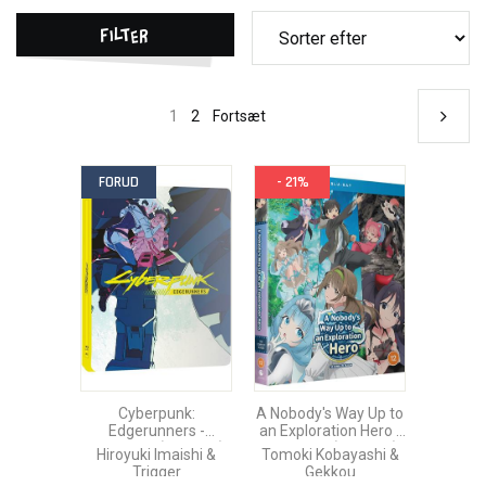
Filter
1
2
Fortsæt
FORUD
- 21%
Cyberpunk:
A Nobody's Way Up to
Edgerunners -
an Exploration Hero -
Complete (Ep. 1-10)
Complete (Ep. 1-12)
Hiroyuki Imaishi &
Tomoki Kobayashi &
Blu-Ray Steelbook
Blu-Ray
Trigger
Gekkou