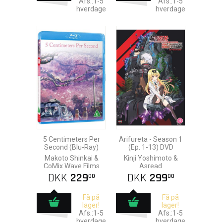
Afs.:1-5
Afs.:1-5
hverdage
hverdage
5 Centimeters Per
Arifureta - Season 1
Second (Blu-Ray)
(Ep. 1-13) DVD
Makoto Shinkai &
Kinji Yoshimoto &
CoMix Wave Films
Asread
DKK
229
DKK
299
00
00
Få på
Få på
lager!
lager!
Afs.:1-5
Afs.:1-5
hverdage
hverdage