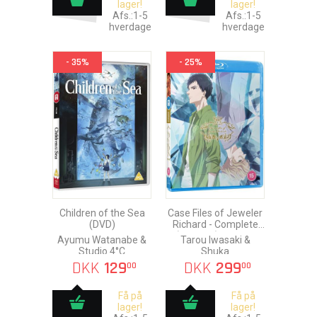
lager!
lager!
Afs.:1-5
Afs.:1-5
hverdage
hverdage
- 35%
- 25%
Children of the Sea
Case Files of Jeweler
(DVD)
Richard - Complete
(Ep. 1-12) Blu-Ray
Ayumu Watanabe &
Tarou Iwasaki &
Studio 4°C
Shuka
DKK
129
DKK
299
00
00
Få på
Få på
lager!
lager!