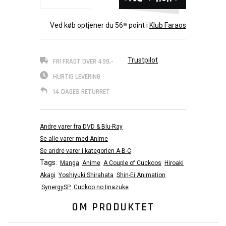
Ved køb optjener du
56
point i
Klub Faraos
90
Trustpilot
FRI FRAGT OVER 499,-
HURTIG LEVERING
14 DAGES RETURRET
Andre varer fra DVD & Blu-Ray
Se alle varer med Anime
Se andre varer i kategorien A-B-C
Tags:
Manga
Anime
A Couple of Cuckoos
Hiroaki
Akagi
Yoshiyuki Shirahata
Shin-Ei Animation
SynergySP
Cuckoo no Iinazuke
OM PRODUKTET