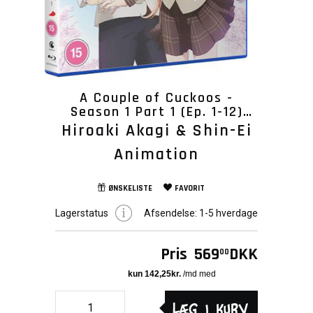
A Couple of Cuckoos -
Season 1 Part 1 (Ep. 1-12)
Blu-Ray
Hiroaki Akagi & Shin-Ei
Animation
ØNSKELISTE
FAVORIT
Lagerstatus
Afsendelse:
1-5 hverdage
Pris
569
DKK
00
Læg i kurv