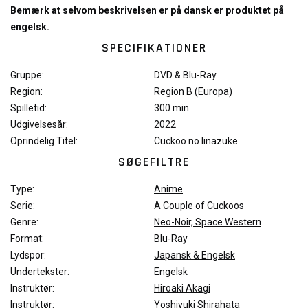
Bemærk at selvom beskrivelsen er på dansk er produktet på
engelsk.
SPECIFIKATIONER
Gruppe:
DVD & Blu-Ray
Region:
Region B (Europa)
Spilletid:
300 min.
Udgivelsesår:
2022
Oprindelig Titel:
Cuckoo no Iinazuke
SØGEFILTRE
Type:
Anime
Serie:
A Couple of Cuckoos
Genre:
Neo-Noir, Space Western
Format:
Blu-Ray
Lydspor:
Japansk & Engelsk
Undertekster:
Engelsk
Instruktør:
Hiroaki Akagi
Instruktør:
Yoshiyuki Shirahata