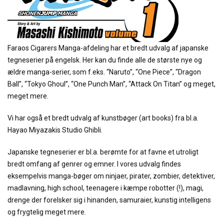
Faraos Cigarers Manga-afdeling har et bredt udvalg af japanske
tegneserier på engelsk. Her kan du finde alle de største nye og
ældre manga-serier, som f.eks. “Naruto”, “One Piece”, “Dragon
Ball”, “Tokyo Ghoul”, “One Punch Man”, “Attack On Titan” og meget,
meget mere.
Vi har også et bredt udvalg af kunstbøger (art books) fra bl.a.
Hayao Miyazakis Studio Ghibli.
Japanske tegneserier er bl.a. berømte for at favne et utroligt
bredt omfang af genrer og emner. I vores udvalg findes
eksempelvis manga-bøger om ninjaer, pirater, zombier, detektiver,
madlavning, high school, teenagere i kæmpe robotter (!), magi,
drenge der forelsker sig i hinanden, samuraier, kunstig intelligens
og frygtelig meget mere.