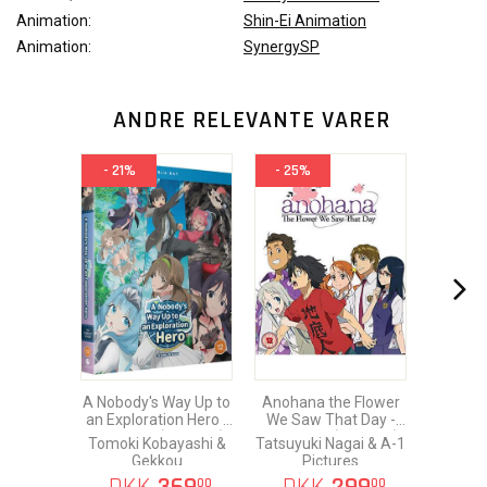
Animation:
Shin-Ei Animation
Animation:
SynergySP
ANDRE RELEVANTE VARER
- 21%
- 25%
A Nobody's Way Up to
Anohana the Flower
an Exploration Hero -
We Saw That Day -
Complete (Ep. 1-12)
Complete (Ep. 1-11)
Tomoki Kobayashi &
Tatsuyuki Nagai & A-1
Blu-Ray
Blu-Ray
Gekkou
Pictures
00
00