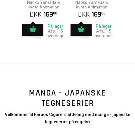
Naoko Yamada &
Naoko Yamada &
Kyoto Animation
Kyoto Animation
DKK
169
DKK
169
00
00
På lager
På lager
Afs.:1-5
Afs.:1-5
hverdage
hverdage
MANGA - JAPANSKE
TEGNESERIER
Velkommen til Faraos Cigarers afdeling med manga - japanske
tegneserier på engelsk