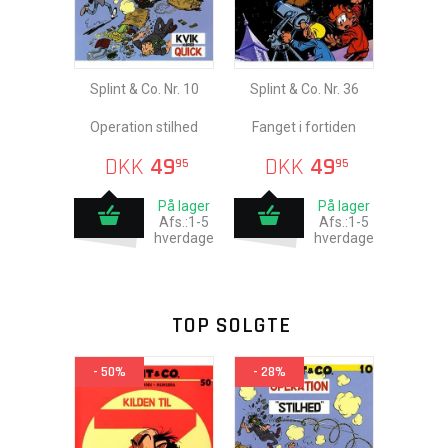
Splint & Co. Nr. 10
Splint & Co. Nr. 36
Operation stilhed
Fanget i fortiden
DKK
49
DKK
49
95
95
På lager
På lager
Afs.:1-5
Afs.:1-5
hverdage
hverdage
TOP SOLGTE
- 50%
- 28%