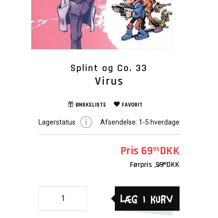
Splint og Co. 33
Virus
ØNSKELISTE
FAVORIT
Lagerstatus
Afsendelse:
1-5 hverdage
Pris
69
DKK
95
Førpris
99
DKK
95
Læg i kurv