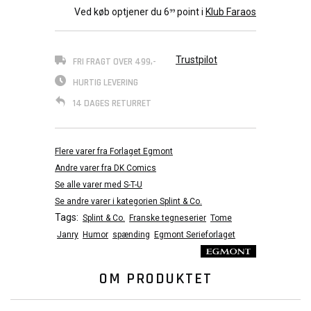
Ved køb optjener du
6
point i
Klub Faraos
99
Trustpilot
FRI FRAGT OVER 499,-
HURTIG LEVERING
14 DAGES RETURRET
Flere varer fra Forlaget Egmont
Andre varer fra DK Comics
Se alle varer med S-T-U
Se andre varer i kategorien Splint & Co.
Tags:
Splint & Co.
Franske tegneserier
Tome
Janry
Humor
spænding
Egmont Serieforlaget
OM PRODUKTET