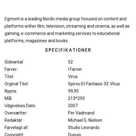
Egmont is a leading Nordic media group focused on content and
platforms within film, television, streaming and cinema, as well as
gaming, e-commerce and marketing services to educational
platforms, magazines and books.
SPECIFIKATIONER
Sideantal:
52
Farver:
I Farver
Titel:
Virus
Orginal Titel:
Spirou Et Fantasio 33: Virus
Nypris:
99,95
Mål:
213*293
Udgivelses Dato:
2007
Oversætter:
Per Vadmand
Redaktør:
Michael G. Nielsen
Farvelagt af:
Studio Leonardo
Copyright:
Dupuis