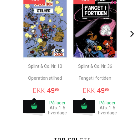
Splint & Co. Nr. 10
Splint & Co. Nr. 36
Operation stilhed
Fanget i fortiden
DKK
49
DKK
49
95
95
På lager
På lager
Afs.:1-5
Afs.:1-5
hverdage
hverdage