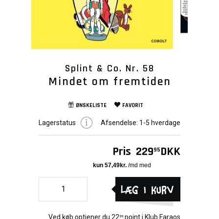
Splint & Co. Nr. 58
Mindet om fremtiden
ØNSKELISTE
FAVORIT
Lagerstatus
Afsendelse:
1-5 hverdage
Pris
229
DKK
95
Læg i kurv
Ved køb optjener du
22
point i
Klub Faraos
99