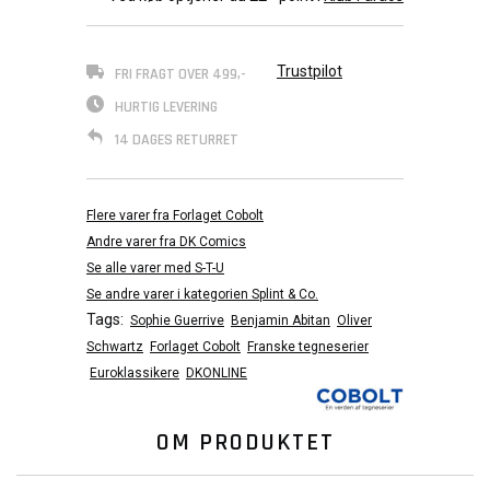
Trustpilot
FRI FRAGT OVER 499,-
HURTIG LEVERING
14 DAGES RETURRET
Flere varer fra Forlaget Cobolt
Andre varer fra DK Comics
Se alle varer med S-T-U
Se andre varer i kategorien Splint & Co.
Tags:
Sophie Guerrive
Benjamin Abitan
Oliver
Schwartz
Forlaget Cobolt
Franske tegneserier
Euroklassikere
DKONLINE
OM PRODUKTET