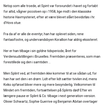
Netop som alle troede, at Spint var forsvundet i havet og fortabt
for altid, vågner piccoloen op i 1958, lige midt i den klassiske
historie Havmysteriet, efter at være blevet slået bevidstløs i hr.
d’Hovs stue.
Fra da af er alle de eventyr, han har oplevet siden, rene
fantasifostre, og undervandsbyen Korallion har aldrig eksisteret.
Her er han tilbage i sin gyldne tidsperiode, året for
Verdensudstillingen i Bruxelles. Fremtiden præsenteres, som man
forestillede sig den i samtiden ...
Men Splint ved, at fremtiden ikke kommer til at se sådan ud, for
han har set den i en drøm. Lidt efter lidt sætter tvivlen ind, mens
Kviks opførsel bliver mere og mere besynderlig. Velkommen til
Mindet om fremtiden, fortsættelsen på Splints død! Efter en
længere pause er Splint & Co. tilbage i next generation-version.
Olivier Schwartz, Sophie Guerrive og Benjamin Abitan overtager