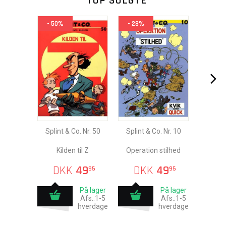
TOP SOLGTE
- 50%
- 28%
Splint & Co. Nr. 50
Splint & Co. Nr. 10
Kilden til Z
Operation stilhed
DKK
49
DKK
49
95
95
På lager
På lager
Afs.:1-5
Afs.:1-5
hverdage
hverdage