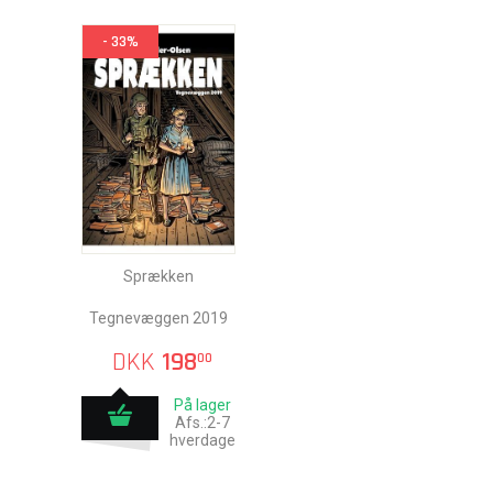
- 33%
Sprækken
Tegnevæggen 2019
DKK
198
00
På lager
Afs.:2-7
hverdage