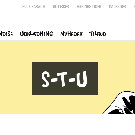
KLUB FARAOS
BUTIKKER
ÅBNINGSTIDER
KALENDER
ndise
Udklædning
Nyheder
Tilbud
S-T-U