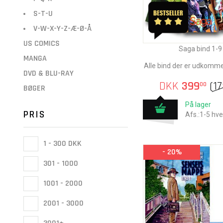
S-T-U
V-W-X-Y-Z-Æ-Ø-Å
US COMICS
Saga bind 1-9
MANGA
Alle bind der er udkomm
DVD & BLU-RAY
DKK
399
(
1
00
BØGER
På lager
PRIS
Afs.:1-5 hv
1 - 300 DKK
- 20%
301 - 1000
1001 - 2000
2001 - 3000