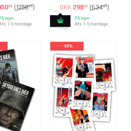
050
(
1258
)
DKK
298
(
634
)
00
00
00
00
På lager
På lager
Afs.:1-5 hverdage
Afs.:1-5 hverdage
- 65%