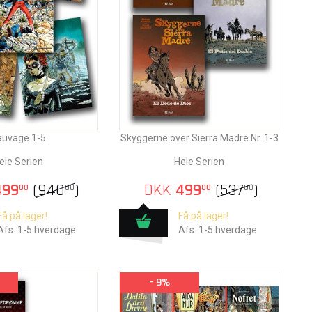
auvage 1-5
Skyggerne over Sierra Madre Nr. 1-3
ele Serien
Hele Serien
99
(
940
)
DKK
499
(
537
)
00
00
00
00
Få på lager!
Få på lager!
Afs.:1-5 hverdage
Afs.:1-5 hverdage
- 9%