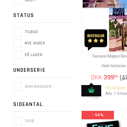
3001+
STATUS
TILBUD
NYE VARER
PÅ LAGER
Senseis Mappe Bin
Hele historien
UNDERSERIE
DKK
399
(
4
00
SAM BRACKEN
Få på lager!
Afs.:1-5 hv
SIDEANTAL
- 54%
1408