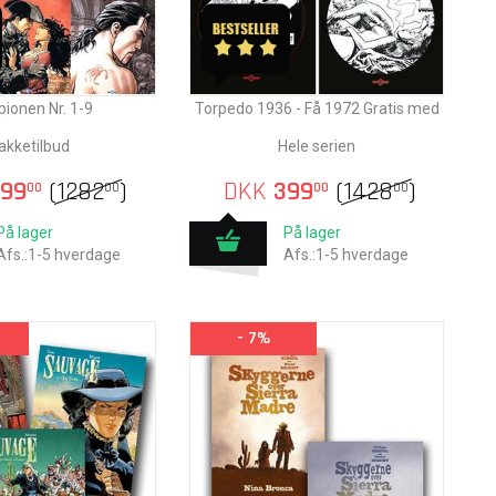
pionen Nr. 1-9
Torpedo 1936 - Få 1972 Gratis med
akketilbud
Hele serien
99
(
1282
)
DKK
399
(
1428
)
00
00
00
00
På lager
På lager
Afs.:1-5 hverdage
Afs.:1-5 hverdage
- 7%