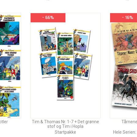
- 66%
- 16%
itler
Tim & Thomas Nr. 1-7 + Det grønne
Tårnene
stof og Tim i Hopla
Startpakke
Hele Serien: