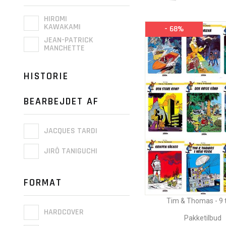
HIROMI
KAWAKAMI
- 68%
JEAN-PATRICK
MANCHETTE
HISTORIE
BEARBEJDET AF
JACQUES TARDI
JIRÔ TANIGUCHI
FORMAT
Tim & Thomas - 9 t
HARDCOVER
Pakketilbud