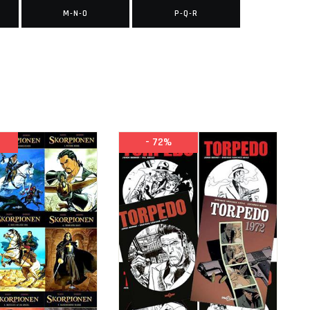
M-N-O
P-Q-R
- 72%