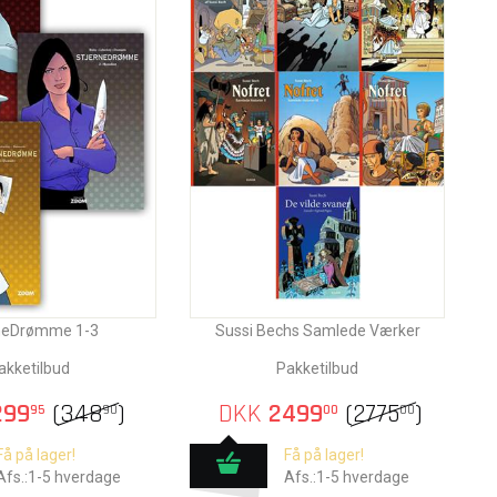
rneDrømme 1-3
Sussi Bechs Samlede Værker
akketilbud
Pakketilbud
99
(
348
)
DKK
2499
(
2775
)
95
90
00
00
Få på lager!
Få på lager!
Afs.:1-5 hverdage
Afs.:1-5 hverdage