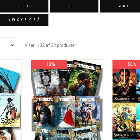
D-E-F
G-H-I
J-K-L
v-W-X-Y-Z-Æ-Ø-Å
Viser 1-32 af 32 produkter
- 10%
- 53%