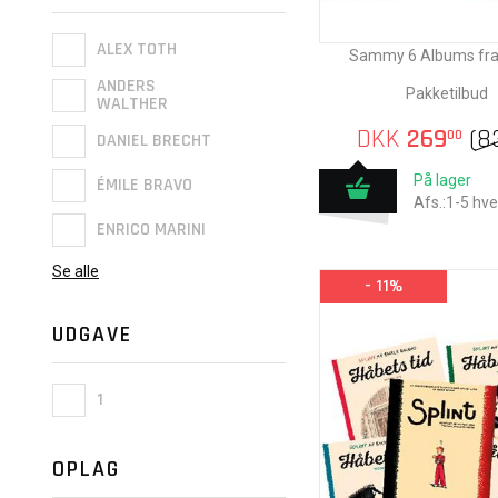
ALEX TOTH
Sammy 6 Albums fr
ANDERS
Pakketilbud
WALTHER
DKK
269
(
8
00
DANIEL BRECHT
På lager
ÉMILE BRAVO
Afs.:1-5 hv
ENRICO MARINI
Se alle
- 11%
UDGAVE
1
OPLAG