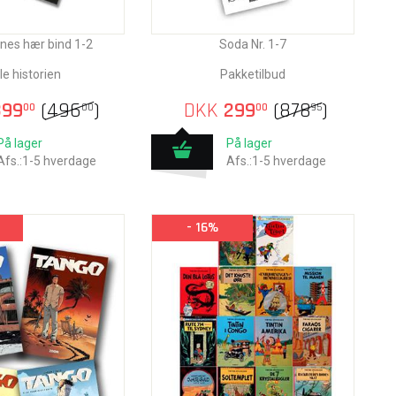
nes hær bind 1-2
Soda Nr. 1-7
le historien
Pakketilbud
99
(
496
)
DKK
299
(
878
)
00
00
00
95
På lager
På lager
Afs.:1-5 hverdage
Afs.:1-5 hverdage
- 16%