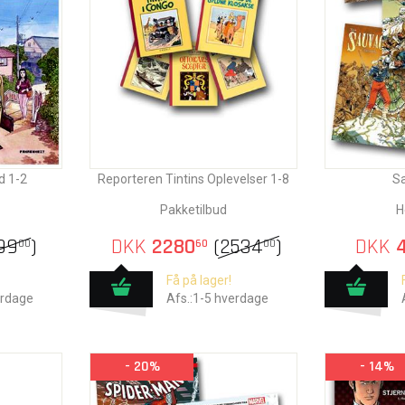
d 1-2
Reporteren Tintins Oplevelser 1-8
S
Pakketilbud
H
99
)
DKK
2280
(
2534
)
DKK
4
00
60
00
Få på lager!
erdage
Afs.:1-5 hverdage
- 20%
- 14%