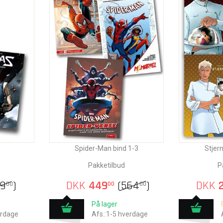
Spider-Man bind 1-3
Stje
Pakketilbud
P
99
)
DKK
449
(
564
)
DKK
2
00
00
00
På lager
erdage
Afs.:1-5 hverdage