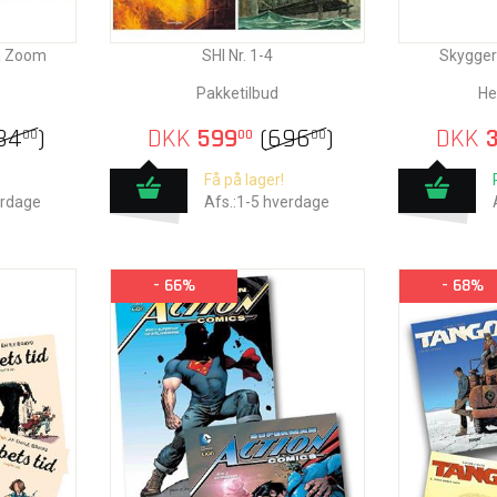
a Zoom
SHI Nr. 1-4
Skygger
Pakketilbud
He
34
)
DKK
599
(
696
)
DKK
3
00
00
00
Få på lager!
erdage
Afs.:1-5 hverdage
- 66%
- 68%