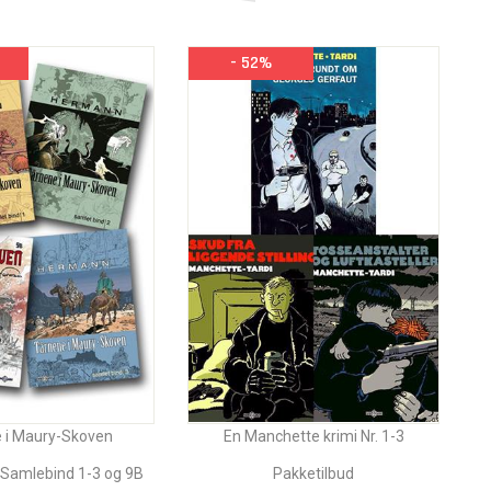
- 52%
 i Maury-Skoven
En Manchette krimi Nr. 1-3
 Samlebind 1-3 og 9B
Pakketilbud