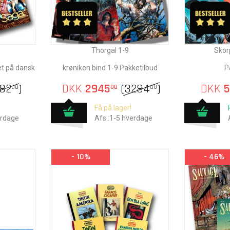
Thorgal 1-9
Skor
et på dansk
krøniken bind 1-9 Pakketilbud
P
782
)
DKK
2945
(
3284
)
DKK
5
00
00
00
Få på lager!
erdage
Afs.:1-5 hverdage
- 10%
- 46%