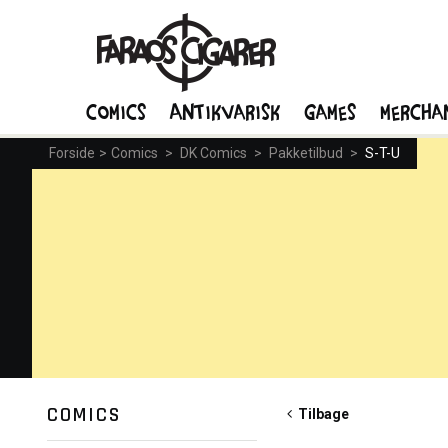
Comics
Antikvarisk
Games
Mercha
Forside
>
Comics
>
DK Comics
>
Pakketilbud
>
S-T-U
COMICS
Tilbage