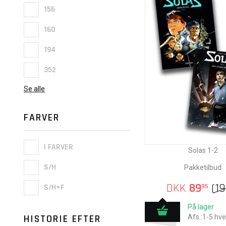
156
160
194
352
Se alle
FARVER
I FARVER
Solas 1-2
S/H
Pakketilbud
DKK
89
(
1
S/H+F
95
På lager
HISTORIE EFTER
Afs.:1-5 hv