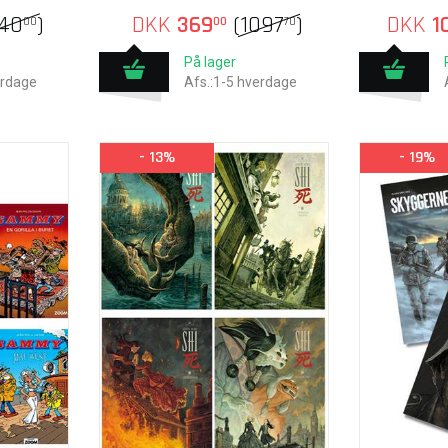
240
)
DKK
369
(
1097
)
DKK
1
00
00
70
På lager
erdage
Afs.:1-5 hverdage
- 13%
- 19%