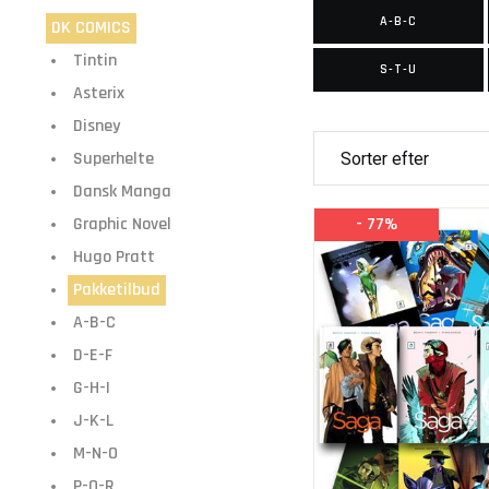
A-B-C
DK COMICS
Tintin
S-T-U
Asterix
Disney
Superhelte
Dansk Manga
Graphic Novel
- 77%
Hugo Pratt
Pakketilbud
A-B-C
D-E-F
G-H-I
J-K-L
M-N-O
P-Q-R