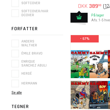
SOFTCOVER
DKK
389
(
1
00
SOFTCOVER/HAR
DCOVER
På lager
Afs.:1-5 hv
FORFATTER
- 67%
ANDERS
WALTHER
ÉMILE BRAVO
ENRIQUE
SANCHEZ ABULI
HERGÉ
HERMANN
Se alle
TEGNER