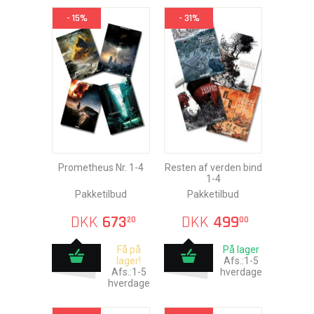
- 15%
- 31%
Prometheus Nr. 1-4
Resten af verden bind
1-4
Pakketilbud
Pakketilbud
DKK
673
DKK
499
20
00
Få på
På lager
lager!
Afs.:1-5
Afs.:1-5
hverdage
hverdage