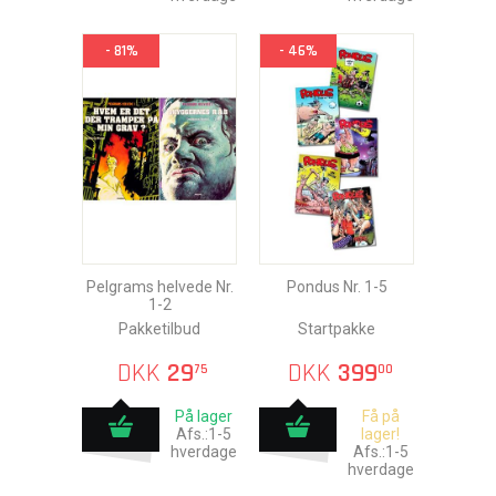
- 81%
- 46%
Pelgrams helvede Nr.
Pondus Nr. 1-5
1-2
Pakketilbud
Startpakke
DKK
29
DKK
399
75
00
På lager
Få på
Afs.:1-5
lager!
hverdage
Afs.:1-5
hverdage