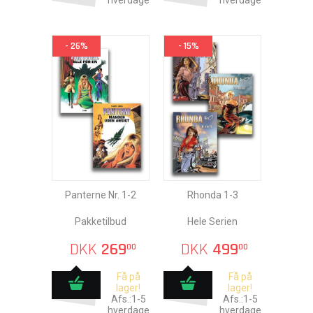
hverdage
hverdage
- 26%
- 15%
Panterne Nr. 1-2
Rhonda 1-3
Pakketilbud
Hele Serien
DKK
269
DKK
499
00
00
Få på
Få på
lager!
lager!
Afs.:1-5
Afs.:1-5
hverdage
hverdage