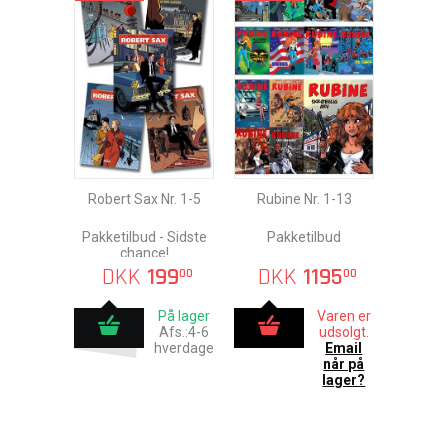
Robert Sax Nr. 1-5
Rubine Nr. 1-13
Pakketilbud - Sidste
Pakketilbud
chance!
DKK
199
DKK
1195
00
00
På lager
Varen er
Afs.:4-6
udsolgt.
hverdage
Email
når på
lager?