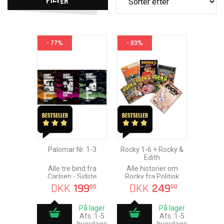
- 77%
- 83%
Palomar Nr. 1-3
Rocky 1-6 + Rocky &
Edith
Alle tre bind fra
Alle historier om
Carlsen - Sidste
Rocky fra Politisk
Chance!
Revy
DKK
199
DKK
249
00
00
På lager
På lager
Afs.:1-5
Afs.:1-5