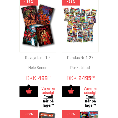
- 34%
- 38%
Rovdyr bind 1-4
Pondus Nr. 1-27
Hele Serien
Pakketilbud
DKK
499
DKK
2495
00
00
Varen er
Varen er
udsolgt.
udsolgt.
Email
Email
når på
når på
lager?
lager?
- 62%
- 36%