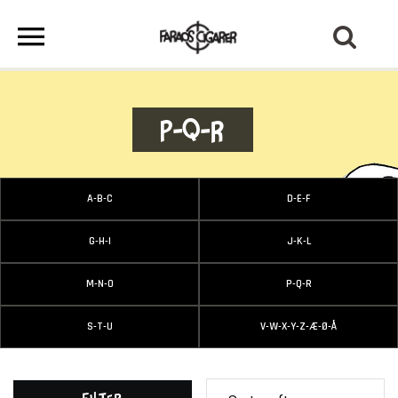
P-Q-R
A-B-C
D-E-F
G-H-I
J-K-L
M-N-O
P-Q-R
S-T-U
V-W-X-Y-Z-Æ-Ø-Å
Filter