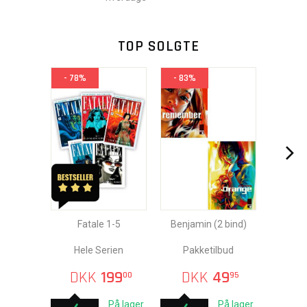
TOP SOLGTE
- 78%
- 83%
Fatale 1-5
Benjamin (2 bind)
Hele Serien
Pakketilbud
DKK
199
DKK
49
00
95
På lager
På lager