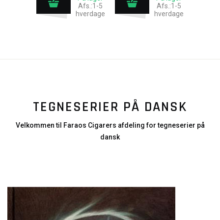
Afs.:1-5
Afs.:1-5
hverdage
hverdage
TEGNESERIER PÅ DANSK
Velkommen til Faraos Cigarers afdeling for tegneserier på
dansk