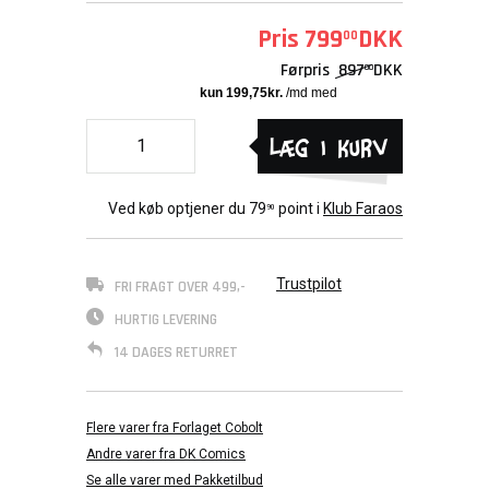
Pris
799
DKK
00
Førpris
897
DKK
00
Læg i kurv
Ved køb optjener du
79
point i
Klub Faraos
90
Trustpilot
FRI FRAGT OVER 499,-
HURTIG LEVERING
14 DAGES RETURRET
Flere varer fra Forlaget Cobolt
Andre varer fra DK Comics
Se alle varer med Pakketilbud