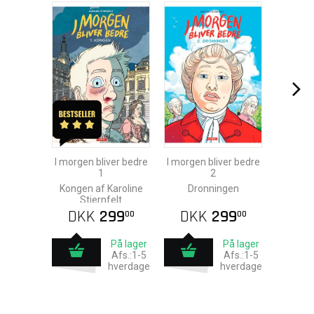
I morgen bliver bedre
I morgen bliver bedre
I morge
1
2
Kongen af Karoline
Dronningen
Stjernfelt
DKK
299
DKK
299
DK
00
00
På lager
På lager
Afs.:1-5
Afs.:1-5
hverdage
hverdage