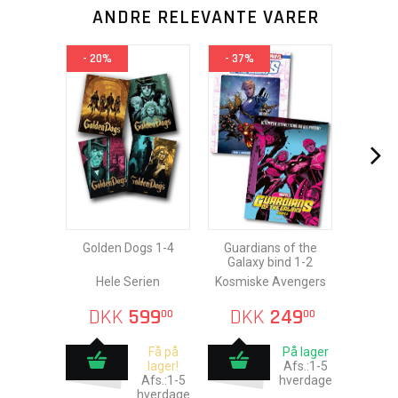
ANDRE RELEVANTE VARER
- 20%
- 37%
Golden Dogs 1-4
Guardians of the
Galaxy bind 1-2
Hele Serien
Kosmiske Avengers
DKK
599
DKK
249
00
00
Få på
På lager
lager!
Afs.:1-5
Afs.:1-5
hverdage
hverdage