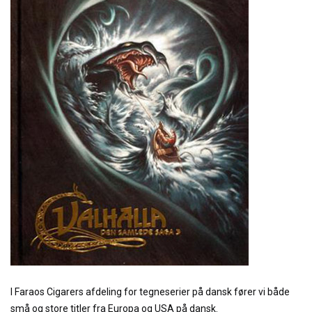
I Faraos Cigarers afdeling for tegneserier på dansk fører vi både
små og store titler fra Europa og USA på dansk.