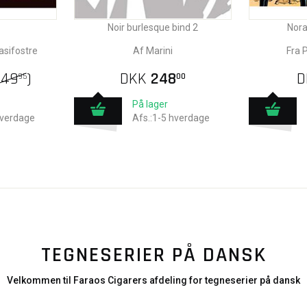
Noir burlesque bind 2
Nora
asifostre
Af Marini
Fra P
149
)
DKK
248
D
95
00
På lager
hverdage
Afs.:1-5 hverdage
TEGNESERIER PÅ DANSK
Velkommen til Faraos Cigarers afdeling for tegneserier på dansk