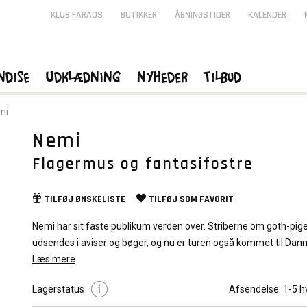
KLUB FARAOS
BUTIKKER
ÅBNINGSTIDER
KALENDER
ndise
Udklædning
Nyheder
Tilbud
mi
Nemi
Flagermus og fantasifostre
TILFØJ
ØNSKELISTE
TILFØJ SOM
FAVORIT
Nemi har sit faste publikum verden over. Striberne om goth-pi
udsendes i aviser og bøger, og nu er turen også kommet til Dan
ny albumserie står klar, og kult-serien er klar til at indtage dans
Læs mere
reoler.
Lagerstatus
Afsendelse:
1-5 h