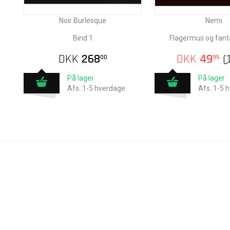
Noir Burlesque
Nemi
Bind 1
Flagermus og fant
DKK
268
DKK
49
(
00
95
På lager
På lager
Afs.:1-5 hverdage
Afs.:1-5 