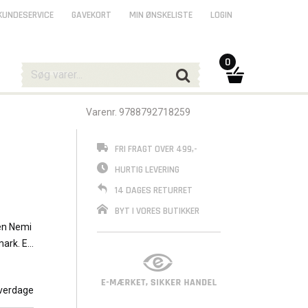
KUNDESERVICE
GAVEKORT
MIN ØNSKELISTE
LOGIN
0
Varenr. 9788792718259
FRI FRAGT OVER 499,-
HURTIG LEVERING
14 DAGES RETURRET
BYT I VORES BUTIKKER
gen Nemi
mark. En
kernes
verdage