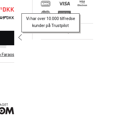
DKK
95
49
DKK
95
Vi har over 10.000 tilfredse
kunder på Trustpilot
Trustpilot
b Faraos