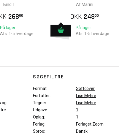
Bind 1
Af Marini
KK
268
DKK
248
00
00
På lager
På lager
Afs.:1-5 hverdage
Afs.:1-5 hverdage
SØGEFILTRE
Format:
Softcover
Forfatter:
Lise Myhre
s og
Tegner:
Lise Myhre
stre
Udgave:
1
Oplag:
1
Forlag:
Forlaget Zoom
Sprog:
Dansk