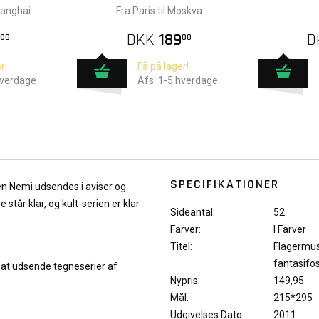
hanghai
Fra Paris til Moskva
DKK
189
D
00
00
r!
Få på lager!
hverdage
Afs.:1-5 hverdage
SPECIFIKATIONER
en Nemi udsendes i aviser og
tår klar, og kult-serien er klar
Sideantal:
52
Farver:
I Farver
Titel:
Flagermu
fantasifo
at udsende tegneserier af
Nypris:
149,95
Mål:
215*295
Udgivelses Dato:
2011