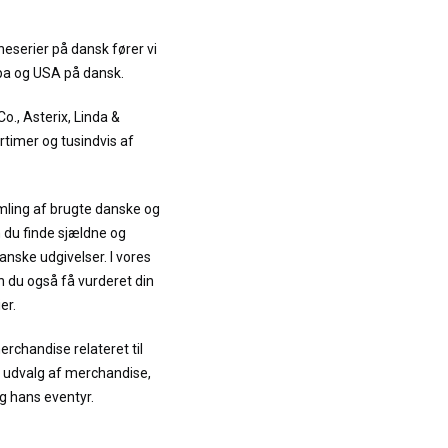
neserier på dansk fører vi
opa og USA på dansk.
 Co., Asterix, Linda &
timer og tusindvis af
mling af brugte danske og
 du finde sjældne og
nske udgivelser. I vores
 du også få vurderet din
er.
erchandise relateret til
rt udvalg af merchandise,
g hans eventyr.