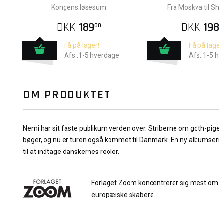
Kongens løsesum
Fra Moskva til S
DKK
189
DKK
198
00
Få på lager!
Få på lage
Afs.:1-5 hverdage
Afs.:1-5 
OM PRODUKTET
Nemi har sit faste publikum verden over. Striberne om goth-pig
bøger, og nu er turen også kommet til Danmark. En ny albumserie s
til at indtage danskernes reoler.
Forlaget Zoom koncentrerer sig mest om 
europæiske skabere.