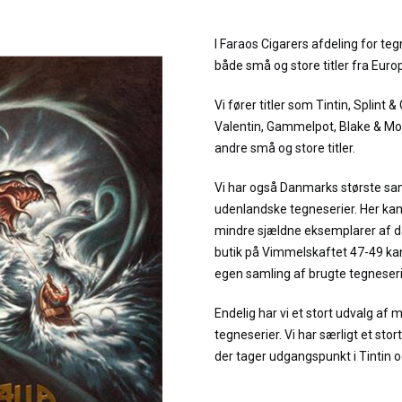
I Faraos Cigarers afdeling for teg
både små og store titler fra Eur
Vi fører titler som Tintin, Splint &
Valentin, Gammelpot, Blake & Mor
andre små og store titler.
Vi har også Danmarks største sa
udenlandske tegneserier. Her kan
mindre sjældne eksemplarer af da
butik på Vimmelskaftet 47-49 kan
egen samling af brugte tegneseri
Endelig har vi et stort udvalg af m
tegneserier. Vi har særligt et sto
der tager udgangspunkt i Tintin o