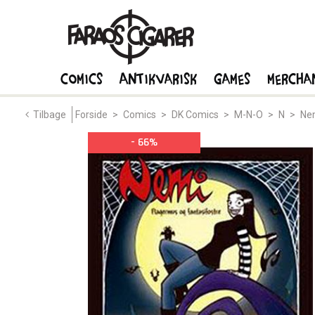
Comics
Antikvarisk
Games
Mercha
Tilbage
Forside
>
Comics
>
DK Comics
>
M-N-O
>
N
>
Ne
- 66%