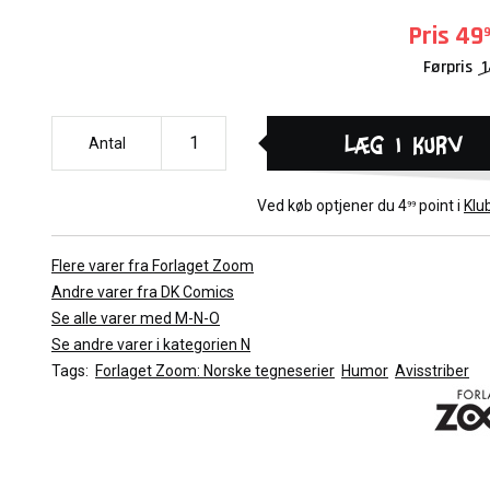
Pris
49
Førpris
1
Læg i kurv
Antal
Ved køb optjener du
4
point i
Klu
99
Flere varer fra Forlaget Zoom
Andre varer fra DK Comics
Se alle varer med M-N-O
Se andre varer i kategorien N
Tags:
Forlaget Zoom: Norske tegneserier
Humor
Avisstriber