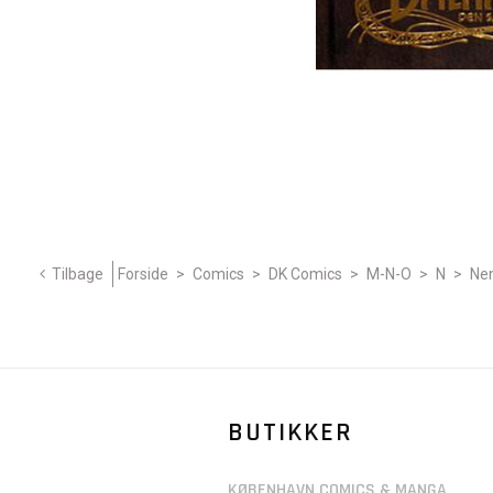
Tilbage
Forside
>
Comics
>
DK Comics
>
M-N-O
>
N
>
Ne
BUTIKKER
KØBENHAVN COMICS & MANGA