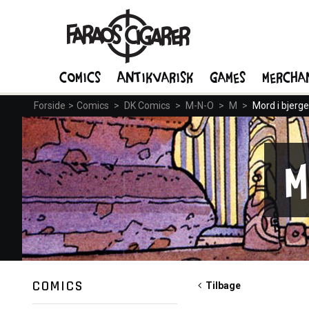
Comics
Antikvarisk
Games
Mercha
Forside
>
Comics
>
DK Comics
>
M-N-O
>
M
>
Mord i bjerg
COMICS
Tilbage