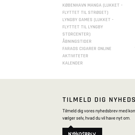
KØBENHAVN MANGA (LUKKET -
FLYTTET TIL STRØGET)
LYNGBY GAMES (LUKKET -
FLYTTET TIL LYNGBY
STORCENTER)
ÅBNINGSTIDER
FARAOS CIGARER ONLINE
AKTIVITETER
KALENDER
TILMELD DIG NYHED
Tilmeld dig vores nyhedsbrev med konk
vælger selv, hvad du vil have nyt om.
Nyhedsbrev