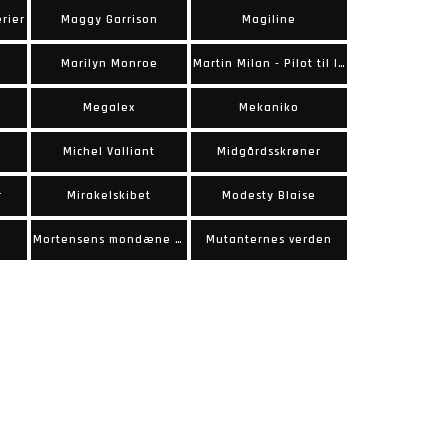
rier
Maggy Garrison
Magiline
Marilyn Monroe
Martin Milan - Pilot til leje
Megalex
Mekaniko
Michel Valliant
Midgårdsskrøner
r
Mirakelskibet
Modesty Blaise
Mortensens mondæne meritter
Mutanternes verden