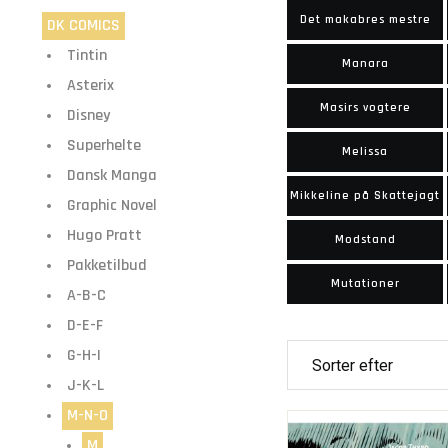
Det makabres mestre
DK COMICS
Tintin
Manara
Asterix
Masirs vogtere
Disney
Superhelte
Melissa
Dansk Manga
Mikkeline på Skattejagt
Graphic Novel
Hugo Pratt
Modstand
Pakketilbud
Mutationer
A-B-C
D-E-F
G-H-I
J-K-L
M-N-O
M