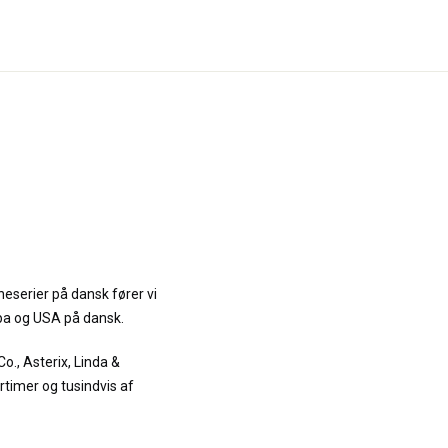
neserier på dansk fører vi
opa og USA på dansk.
 Co., Asterix, Linda &
timer og tusindvis af