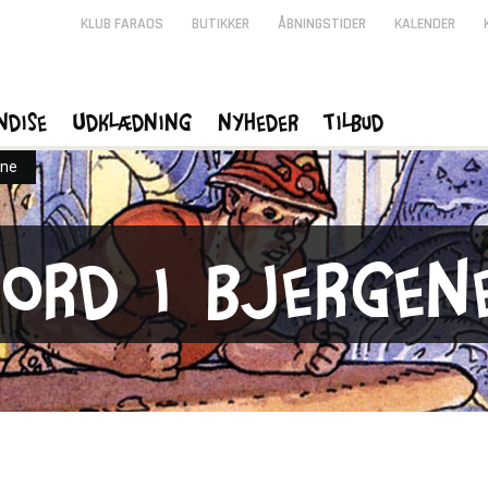
KLUB FARAOS
BUTIKKER
ÅBNINGSTIDER
KALENDER
ndise
Udklædning
Nyheder
Tilbud
ene
Mord i bjergen