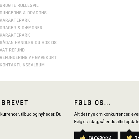
BRUGTE ROLLESPIL
DUNGEONS & DRAGONS
KARAKTERARK
DRAGER & DÆMONER
KARAKTERARK
SÅDAN HANDLER DU HOS OS
VAT REFUND
REFUNDERING AF GAVEKORT
KONTAKTLINSEALBUM
SBREVET
FØLG OS...
urrencer, tilbud og nyheder. Du
Alt det nye om konkurrencer, even
Følg os i dag, så er du altid opdate
Facebook
T