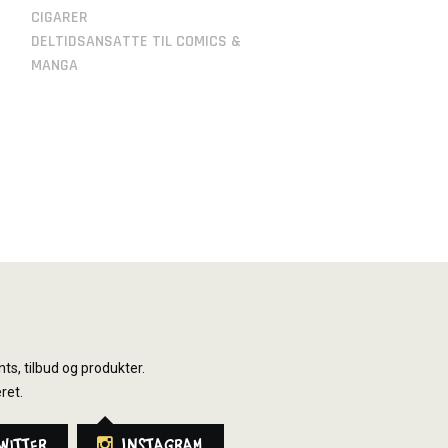
CIGARER
DELTIDSANSATTE TIL COMICS &
MANGA
ts, tilbud og produkter.
ret.
witter
Instagram