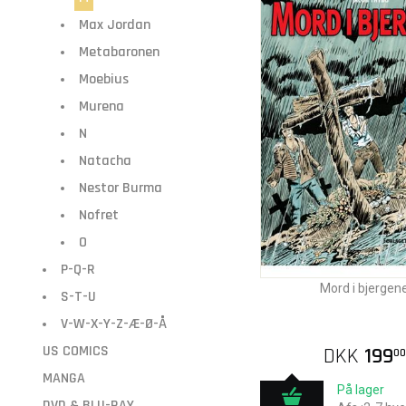
Max Jordan
Metabaronen
Moebius
Murena
N
Natacha
Nestor Burma
Nofret
O
P-Q-R
Mord i bjergen
S-T-U
V-W-X-Y-Z-Æ-Ø-Å
US COMICS
DKK
199
00
MANGA
På lager
DVD & BLU-RAY