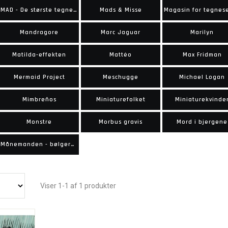
MAD - De største tegnere
Mads & Misse
Magasin for tegnese
Mandragore
Marc Jaguar
Marilyn
Matilda-effekten
Mattéo
Max Fridman
Mermaid Project
Meschugge
Michael Logan
Mimbreños
Miniaturefolket
Miniaturekvinde
Monstre
Morbus gravis
Mord i bjergene
Månemanden - bølgernes behersker
Viser 1-1 af 1 produkter