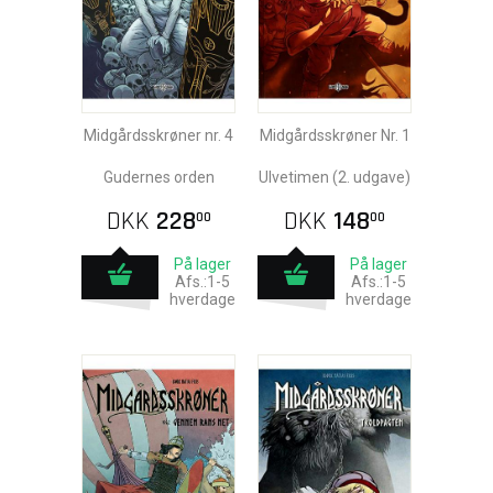
Midgårdsskrøner nr. 4
Midgårdsskrøner Nr. 1
Gudernes orden
Ulvetimen (2. udgave)
DKK
228
DKK
148
00
00
På lager
På lager
Afs.:1-5
Afs.:1-5
hverdage
hverdage