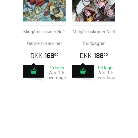
Midgårdsskrøner Nr. 2
Midgårdsskrøner Nr. 3
Gennem Rans net
Troldpagten
DKK
168
DKK
188
00
00
På lager
På lager
Afs.:1-5
Afs.:1-5
hverdage
hverdage