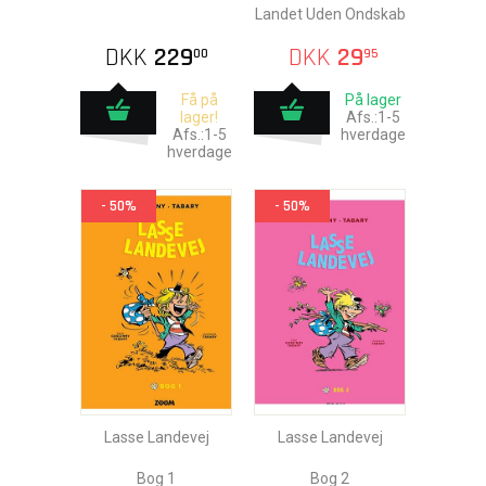
Landet Uden Ondskab
DKK
229
DKK
29
00
95
Få på
På lager
lager!
Afs.:1-5
Afs.:1-5
hverdage
hverdage
- 50%
- 50%
Lasse Landevej
Lasse Landevej
Bog 1
Bog 2