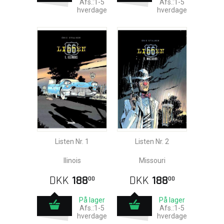
Afs.:1-5
Afs.:1-5
hverdage
hverdage
Listen Nr. 1
Listen Nr. 2
llinois
Missouri
DKK
188
DKK
188
00
00
På lager
På lager
Afs.:1-5
Afs.:1-5
hverdage
hverdage