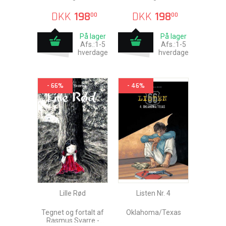
DKK
198
DKK
198
00
00
På lager
På lager
Afs.:1-5
Afs.:1-5
hverdage
hverdage
- 66%
- 46%
Lille Rød
Listen Nr. 4
Tegnet og fortalt af
Oklahoma/Texas
Rasmus Svarre -