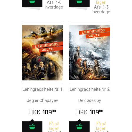
Afs.:4-6
lager!
hverdage
Afs.:1-5
hverdage
Leningrads helte Nr. 1
Leningrads helte Nr. 2
Jeg er Chapayev
De dødes by
DKK
189
DKK
189
00
00
Få på
Få på
lager!
lager!