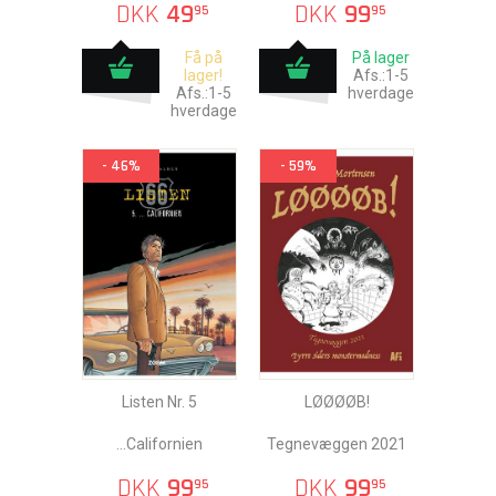
Sidste chance!
DKK
49
DKK
99
95
95
Få på
På lager
lager!
Afs.:1-5
Afs.:1-5
hverdage
hverdage
- 46%
- 59%
Listen Nr. 5
LØØØØB!
...Californien
Tegnevæggen 2021
DKK
99
DKK
99
95
95