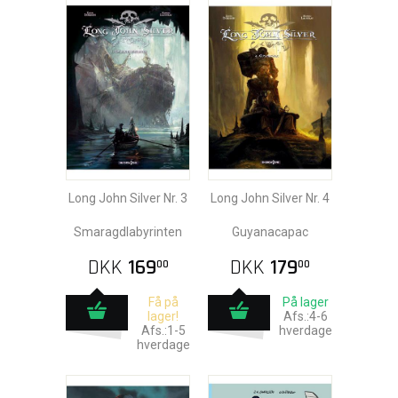
Long John Silver Nr. 3
Long John Silver Nr. 4
Smaragdlabyrinten
Guyanacapac
DKK
169
DKK
179
00
00
Få på
På lager
lager!
Afs.:4-6
Afs.:1-5
hverdage
hverdage