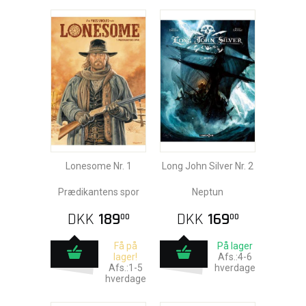
Lonesome Nr. 1
Long John Silver Nr. 2
Prædikantens spor
Neptun
DKK
189
DKK
169
00
00
Få på
På lager
lager!
Afs.:4-6
Afs.:1-5
hverdage
hverdage