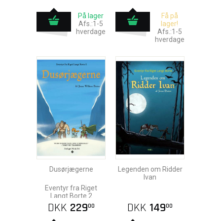
På lager
Få på
Afs.:1-5
lager!
hverdage
Afs.:1-5
hverdage
Dusørjægerne
Legenden om Ridder
Ivan
Eventyr fra Riget
Langt Borte 2
DKK
229
DKK
149
00
00