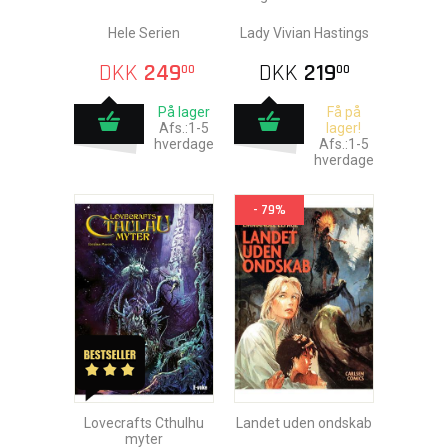
Hele Serien
Lady Vivian Hastings
DKK
249
DKK
219
00
00
På lager
Få på
Afs.:1-5
lager!
hverdage
Afs.:1-5
hverdage
- 79%
Lovecrafts Cthulhu
Landet uden ondskab
myter