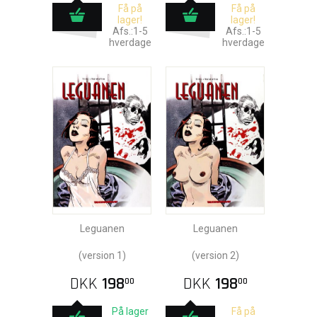
Få på
Få på
lager!
lager!
Afs.:1-5
Afs.:1-5
hverdage
hverdage
Leguanen
Leguanen
(version 1)
(version 2)
DKK
198
DKK
198
00
00
På lager
Få på