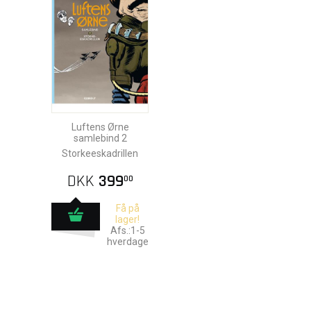
Luftens Ørne
samlebind 2
Storkeeskadrillen
DKK
399
00
Få på
lager!
Afs.:1-5
hverdage