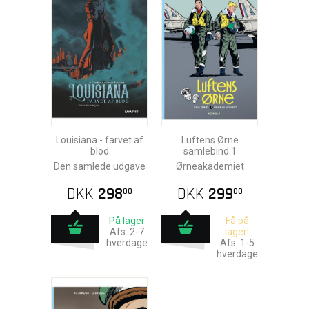
Louisiana - farvet af
Luftens Ørne
blod
samlebind 1
Den samlede udgave
Ørneakademiet
DKK
298
DKK
299
00
00
På lager
Få på
Afs.:2-7
lager!
hverdage
Afs.:1-5
hverdage