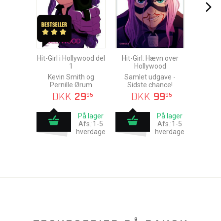
Hit-Girl i Hollywood del
Hit-Girl: Hævn over
1
Hollywood
Kevin Smith og
Samlet udgave -
Pernille Ørum
Sidste chance!
DKK
29
DKK
99
95
95
På lager
På lager
Afs.:1-5
Afs.:1-5
hverdage
hverdage