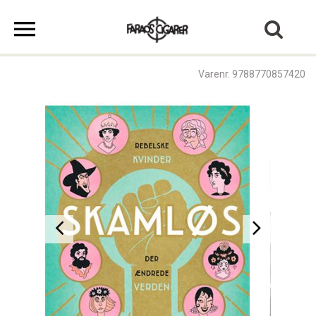
Varenr. 9788770857420