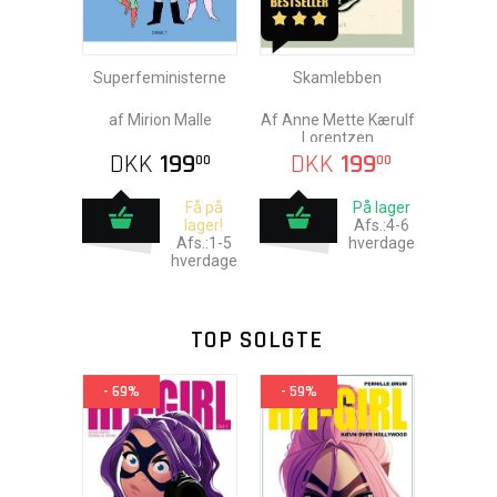
Superfeministerne
Skamlebben
af Mirion Malle
Af Anne Mette Kærulf
Lorentzen
DKK
199
DKK
199
00
00
Få på
På lager
lager!
Afs.:4-6
Afs.:1-5
hverdage
hverdage
TOP SOLGTE
- 69%
- 59%