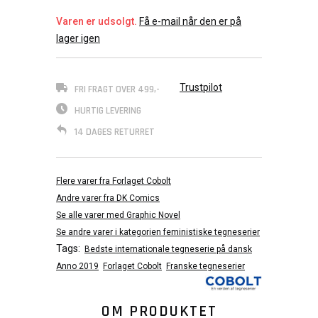
Varen er udsolgt.
Få e-mail når den er på
lager igen
Trustpilot
FRI FRAGT OVER 499,-
HURTIG LEVERING
14 DAGES RETURRET
Flere varer fra Forlaget Cobolt
Andre varer fra DK Comics
Se alle varer med Graphic Novel
Se andre varer i kategorien feministiske tegneserier
Tags:
Bedste internationale tegneserie​ på dansk
Anno 2019
Forlaget Cobolt
Franske tegneserier
OM PRODUKTET