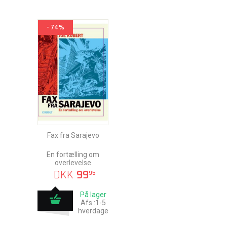
- 74%
Fax fra Sarajevo
En fortælling om
overlevelse
DKK
99
95
På lager
Afs.:1-5
hverdage