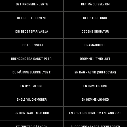
DET KRONEDE HJERTE
DET MÅ DU SELV OM
DET RETTE ELEMENT
DET STORE ONDE
DIN BEDSTEFAR VASJA
DØDENS SIGNATUR
DOSTOJEVSKIJ
DRAMAHOLDET
DRENGENE FRA SANKT PETRI
DRØMME I TYND LUFT
DU MÅ IKKE SLUKKE LYSET!
EN DAG - ALTID (SOFTCOVER)
EN DYNE AF SNE
EN FRIVILLIG DØD
ENGLE VS. DÆMONER
EN HEMME-LIG-HED
EN KONTRAKT MED GUD
EN KORT HISTORIE OM EN LANG KRIG
ET FRISTED PÅ ENGEN
EUDOR VIDENSKABS TEGNESERIER