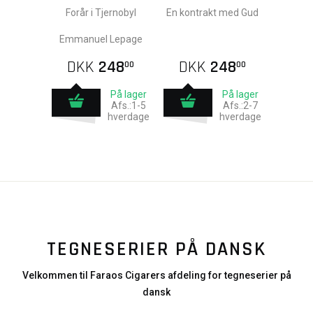
Forår i Tjernobyl
En kontrakt med Gud
Emmanuel Lepage
DKK
248
DKK
248
00
00
På lager
På lager
Afs.:1-5
Afs.:2-7
hverdage
hverdage
TEGNESERIER PÅ DANSK
Velkommen til Faraos Cigarers afdeling for tegneserier på
dansk