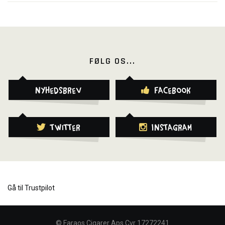
FØLG OS...
Nyhedsbrev
Facebook
Twitter
Instagram
Gå til Trustpilot
©
Faraos Cigarer Aps Cvr 17272241