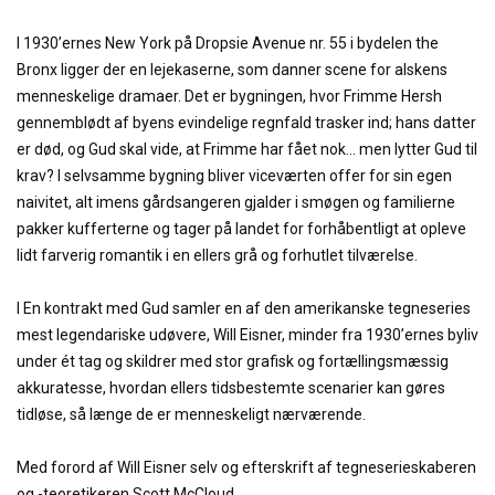
I 1930’ernes New York på Dropsie Avenue nr. 55 i bydelen the
Bronx ligger der en lejekaserne, som danner scene for alskens
menneskelige dramaer. Det er bygningen, hvor Frimme Hersh
gennemblødt af byens evindelige regnfald trasker ind; hans datter
er død, og Gud skal vide, at Frimme har fået nok… men lytter Gud til
krav? I selvsamme bygning bliver viceværten offer for sin egen
naivitet, alt imens gårdsangeren gjalder i smøgen og familierne
pakker kufferterne og tager på landet for forhåbentligt at opleve
lidt farverig romantik i en ellers grå og forhutlet tilværelse.
I En kontrakt med Gud samler en af den amerikanske tegneseries
mest legendariske udøvere, Will Eisner, minder fra 1930’ernes byliv
under ét tag og skildrer med stor grafisk og fortællingsmæssig
akkuratesse, hvordan ellers tidsbestemte scenarier kan gøres
tidløse, så længe de er menneskeligt nærværende.
Med forord af Will Eisner selv og efterskrift af tegneserieskaberen
og -teoretikeren Scott McCloud.