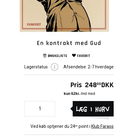
En kontrakt med Gud
ØNSKELISTE
FAVORIT
Lagerstatus
Afsendelse:
2-7 hverdage
Pris
248
DKK
00
Læg i kurv
Ved køb optjener du
24
point i
Klub Faraos
80