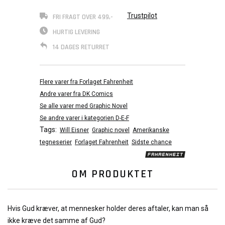
Trustpilot
FRI FRAGT OVER 499,-
HURTIG LEVERING
14 DAGES RETURRET
Flere varer fra Forlaget Fahrenheit
Andre varer fra DK Comics
Se alle varer med Graphic Novel
Se andre varer i kategorien D-E-F
Tags:
Will Eisner
Graphic novel
Amerikanske
tegneserier
Forlaget Fahrenheit
Sidste chance
OM PRODUKTET
Hvis Gud kræver, at mennesker holder deres aftaler, kan man så
ikke kræve det samme af Gud?