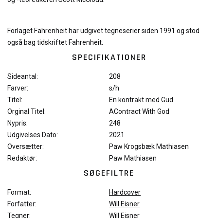
Forlaget Fahrenheit har udgivet tegneserier siden 1991 og stod
også bag tidskriftet Fahrenheit.
SPECIFIKATIONER
Sideantal:
208
Farver:
s/h
Titel:
En kontrakt med Gud
Orginal Titel:
AContract With God
Nypris:
248
Udgivelses Dato:
2021
Oversætter:
Paw Krogsbæk Mathiasen
Redaktør:
Paw Mathiasen
SØGEFILTRE
Format:
Hardcover
Forfatter:
Will Eisner
Tegner:
Will Eisner