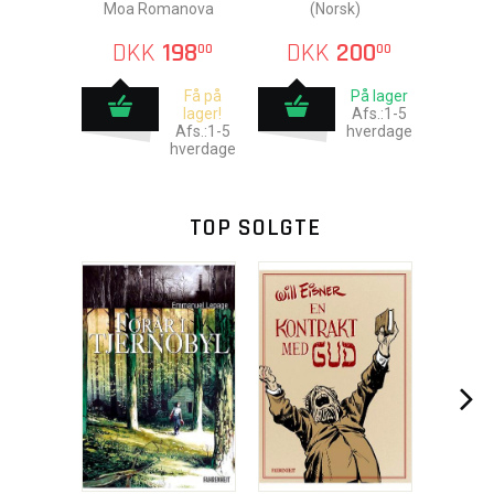
Moa Romanova
(Norsk)
DKK
198
DKK
200
00
00
Få på
På lager
lager!
Afs.:1-5
Afs.:1-5
hverdage
hverdage
TOP SOLGTE