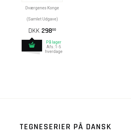
Dværgenes Konge
(Samlet Udgave)
DKK
298
00
På lager
Afs.:1-5
hverdage
TEGNESERIER PÅ DANSK