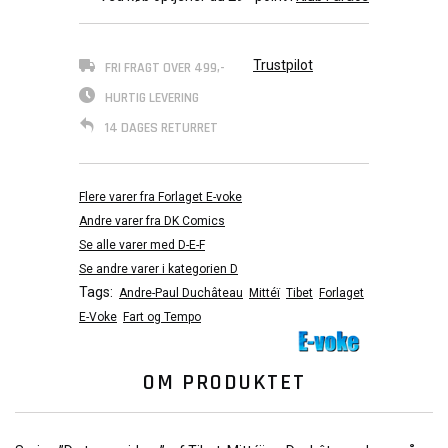
Trustpilot
FRI FRAGT OVER 499,-
HURTIG LEVERING
14 DAGES RETURRET
Flere varer fra Forlaget E-voke
Andre varer fra DK Comics
Se alle varer med D-E-F
Se andre varer i kategorien D
Tags:
Andre-Paul Duchâteau
Mittéï
Tibet
Forlaget
E-Voke
Fart og Tempo
OM PRODUKTET