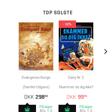
TOP SOLGTE
- 32%
Dværgenes Konge
Dany Nr. 3
(Samlet Udgave)
Skammer du dig ikke?
DKK
298
DKK
99
00
95
På lager
På lager
Afs.:1-5
Afs.:1-5