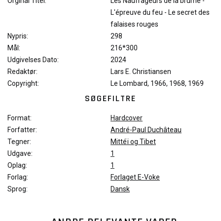
Orginal Titel:
Les Naufrageurs de la brume -
L'épreuve du feu - Le secret des
falaises rouges
Nypris:
298
Mål:
216*300
Udgivelses Dato:
2024
Redaktør:
Lars E. Christiansen
Copyright:
Le Lombard, 1966, 1968, 1969
SØGEFILTRE
Format:
Hardcover
Forfatter:
André-Paul Duchâteau
Tegner:
Mittéï og Tibet
Udgave:
1
Oplag:
1
Forlag:
Forlaget E-Voke
Sprog:
Dansk