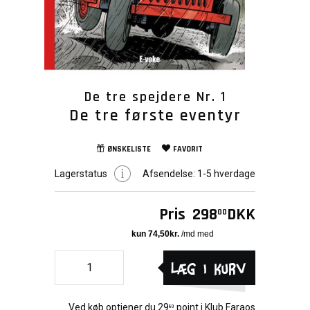
De tre spejdere Nr. 1
De tre første eventyr
ØNSKELISTE
FAVORIT
Lagerstatus
Afsendelse:
1-5 hverdage
Pris
298
DKK
00
Læg i kurv
Ved køb optjener du
29
point i
Klub Faraos
80