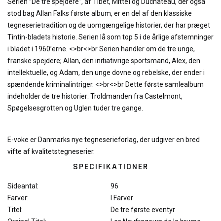
Serien ”De tre spejdere”, af Tibet, Mittéï og Duchâteau, der også
stod bag Allan Falks første album, er en del af den klassiske
tegneserietradition og de uomgængelige historier, der har præget
Tintin-bladets historie. Serien lå som top 5 i de årlige afstemninger
i bladet i 1960’erne. <>br<>br Serien handler om de tre unge,
franske spejdere; Allan, den initiativrige sportsmand, Alex, den
intellektuelle, og Adam, den unge dovne og rebelske, der ender i
spændende kriminalintriger. <>br<>br Dette første samlealbum
indeholder de tre historier: Troldmanden fra Castelmont,
Spøgelsesgrotten og Uglen tuder tre gange.
E-voke
er
Danmarks nye tegneserieforlag,
der udgiver en bred
vifte af kvalitetstegneserier.
SPECIFIKATIONER
Sideantal:
96
Farver:
I Farver
Titel:
De tre første eventyr