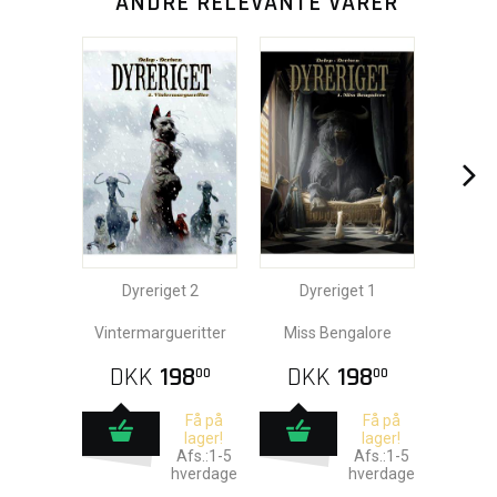
ANDRE RELEVANTE VARER
Dyreriget 2
Dyreriget 1
Vintermargueritter
Miss Bengalore
DKK
198
DKK
198
00
00
Få på
Få på
lager!
lager!
Afs.:1-5
Afs.:1-5
hverdage
hverdage