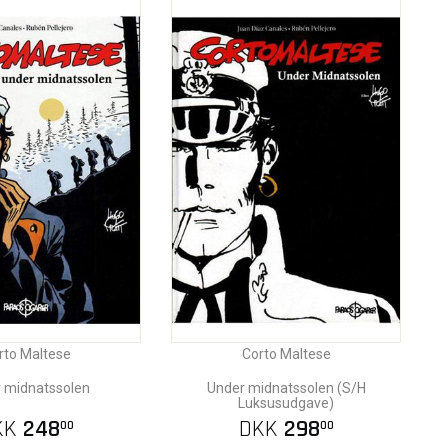
rto Maltese
Corto Maltese
 midnatssolen
Under midnatssolen (S/H
Luksusudgave)
KK
248
DKK
298
00
00