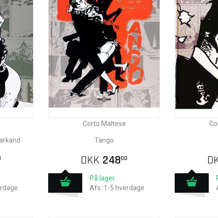
Corto Maltese
Co
markand
Tango
DKK
248
D
0
00
På lager
erdage
Afs.:1-5 hverdage