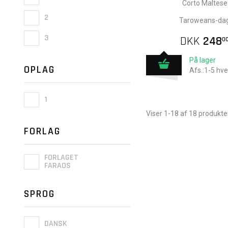
Corto Maltese
2
Taroweans-da
3
DKK
248
0
På lager
OPLAG
Afs.:1-5 hv
1
Viser 1-18 af 18 produkte
FORLAG
FORLAGET
FARAOS
SPROG
DANSK