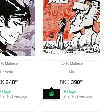
rto Maltese
Corto Maltese
Helvetia
Mu
KK
248
DKK
398
00
00
På lager
På lager
Afs.:1-5 hverdage
Afs.:1-5 hverdage