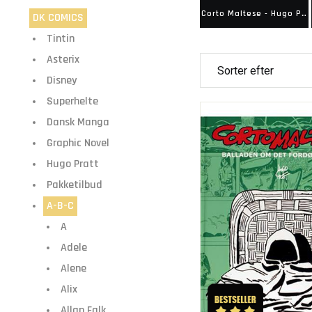
Corto Maltese - Hugo Pratt
DK COMICS
Tintin
Asterix
Disney
Superhelte
Dansk Manga
Graphic Novel
Hugo Pratt
Pakketilbud
A-B-C
A
Adele
Alene
Alix
Allan Falk