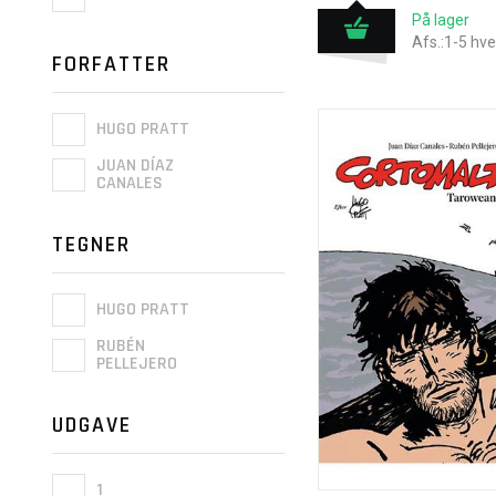
På lager
Afs.:1-5 hv
FORFATTER
HUGO PRATT
JUAN DÍAZ
CANALES
TEGNER
HUGO PRATT
RUBÉN
PELLEJERO
UDGAVE
1