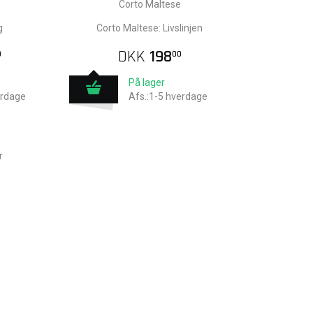
Corto Maltese
g
Corto Maltese: Livslinjen
DKK
198
0
00
På lager
erdage
Afs.:1-5 hverdage
r