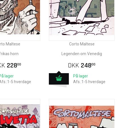
rto Maltese
Corto Maltese
rikas horn
Legenden om Venedig
KK
228
DKK
248
00
00
På lager
På lager
Afs.:1-5 hverdage
Afs.:1-5 hverdage