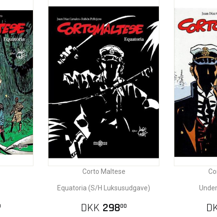
Corto Maltese
Co
Equatoria (S/H Luksusudgave)
Under
DKK
298
D
0
00