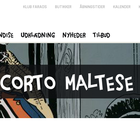
KLUB FARAOS
BUTIKKER
ÅBNINGSTIDER
KALENDER
ndise
Udklædning
Nyheder
Tilbud
Corto Maltese