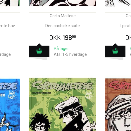
Corto Maltese
Co
ømte hav
Den caribiske suite
I pir
DKK
198
D
0
00
På lager
erdage
Afs.:1-5 hverdage