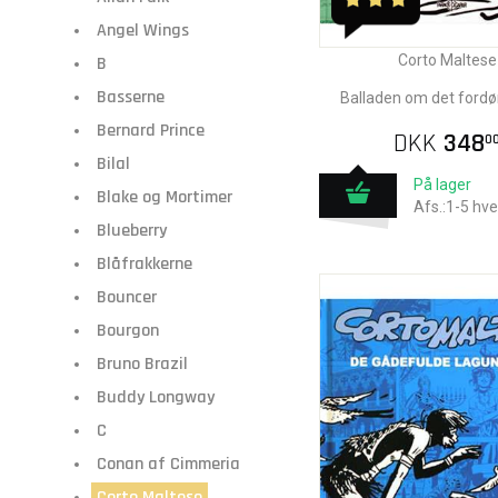
Angel Wings
Corto Maltese
B
Basserne
Balladen om det ford
Bernard Prince
DKK
348
0
Bilal
På lager
Blake og Mortimer
Afs.:1-5 hv
Blueberry
Blåfrakkerne
Bouncer
Bourgon
Bruno Brazil
Buddy Longway
C
Conan af Cimmeria
Corto Maltese