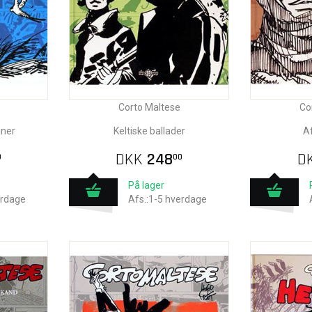
Corto Maltese
Co
uner
Keltiske ballader
Af
DKK
248
D
0
00
På lager
erdage
Afs.:1-5 hverdage