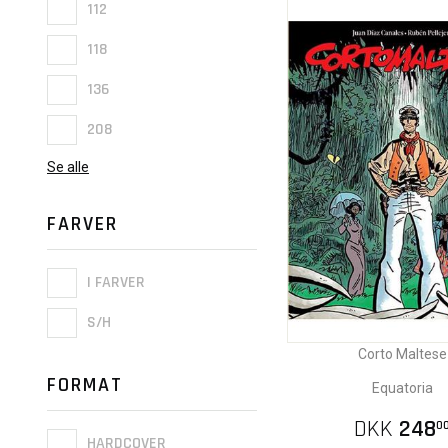
112
118
136
208
Se alle
FARVER
I FARVER
S/H
Corto Maltese
FORMAT
Equatoria
DKK
248
0
HARDCOVER