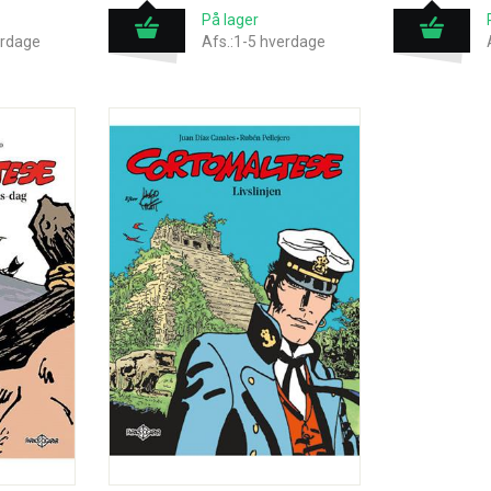
På lager
erdage
Afs.:1-5 hverdage