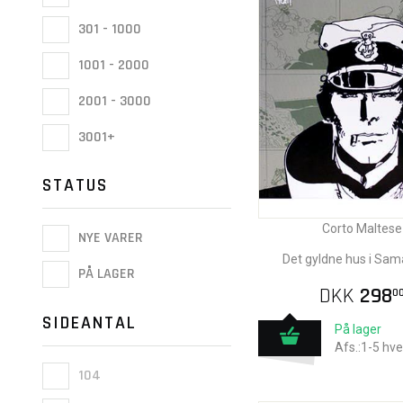
301 - 1000
1001 - 2000
2001 - 3000
3001+
STATUS
Corto Maltese
NYE VARER
Det gyldne hus i Sa
PÅ LAGER
DKK
298
0
SIDEANTAL
På lager
Afs.:1-5 hv
104