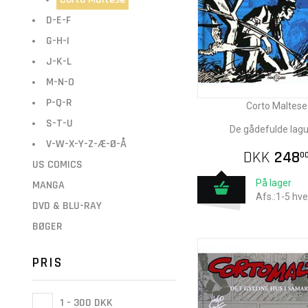
D-E-F
G-H-I
J-K-L
M-N-O
P-Q-R
Corto Maltese
S-T-U
De gådefulde lag
V-W-X-Y-Z-Æ-Ø-Å
DKK
248
0
US COMICS
På lager
MANGA
Afs.:1-5 hv
DVD & BLU-RAY
BØGER
PRIS
1 - 300 DKK