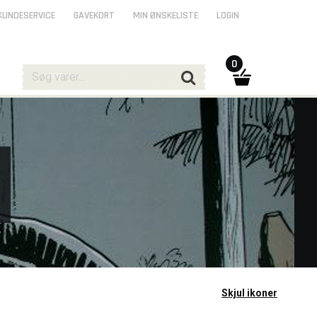
KUNDESERVICE
GAVEKORT
MIN ØNSKELISTE
LOGIN
0
Skjul ikoner