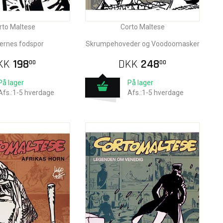
rto Maltese
Corto Maltese
aternes fodspor
Skrumpehoveder og Voodoomasker
KK
198
DKK
248
00
00
På lager
På lager
Afs.:1-5 hverdage
Afs.:1-5 hverdage