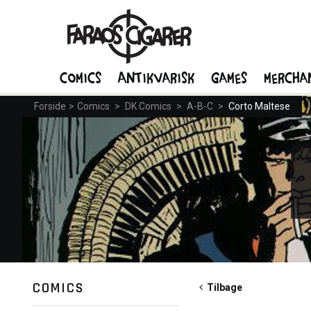
Comics
Antikvarisk
Games
Mercha
Forside
>
Comics
>
DK Comics
>
A-B-C
>
Corto Maltese
COMICS
Tilbage