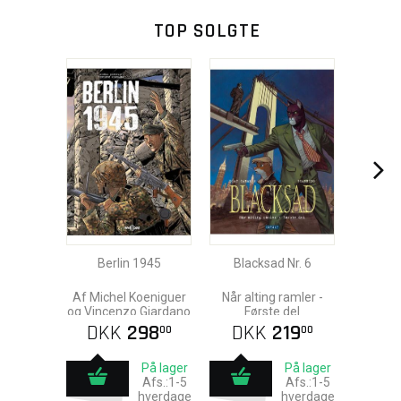
TOP SOLGTE
Berlin 1945
Blacksad Nr. 6
Af Michel Koeniguer
Når alting ramler -
og Vincenzo Giardano
Første del
DKK
298
DKK
219
00
00
På lager
På lager
Afs.:1-5
Afs.:1-5
hverdage
hverdage