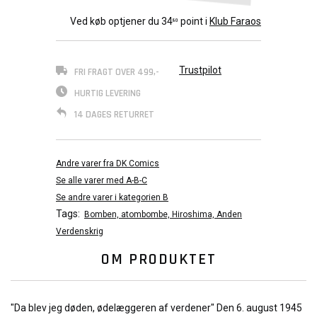
Ved køb optjener du
34
point i
Klub Faraos
80
Trustpilot
FRI FRAGT OVER 499,-
HURTIG LEVERING
14 DAGES RETURRET
Andre varer fra DK Comics
Se alle varer med A-B-C
Se andre varer i kategorien B
Tags:
Bomben, atombombe, Hiroshima, Anden
Verdenskrig
OM PRODUKTET
"Da blev jeg døden, ødelæggeren af verdener" Den 6. august 1945