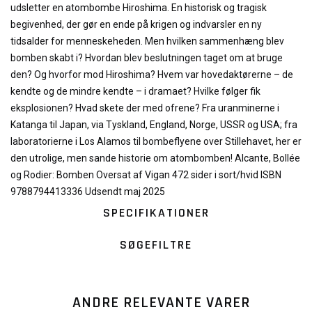
udsletter en atombombe Hiroshima. En historisk og tragisk
begivenhed, der gør en ende på krigen og indvarsler en ny
tidsalder for menneskeheden. Men hvilken sammenhæng blev
bomben skabt i? Hvordan blev beslutningen taget om at bruge
den? Og hvorfor mod Hiroshima? Hvem var hovedaktørerne – de
kendte og de mindre kendte – i dramaet? Hvilke følger fik
eksplosionen? Hvad skete der med ofrene? Fra uranminerne i
Katanga til Japan, via Tyskland, England, Norge, USSR og USA; fra
laboratorierne i Los Alamos til bombeflyene over Stillehavet, her er
den utrolige, men sande historie om atombomben! Alcante, Bollée
og Rodier: Bomben Oversat af Vigan 472 sider i sort/hvid ISBN
9788794413336 Udsendt maj 2025
SPECIFIKATIONER
SØGEFILTRE
ANDRE RELEVANTE VARER