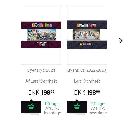
Byens lys: 2024
Byens lys: 2022-2023
Af Lars Kramhøft
Lars Kramhøft
DKK
198
DKK
198
00
00
På lager
På lager
Afs.:1-5
Afs.:1-5
hverdage
hverdage