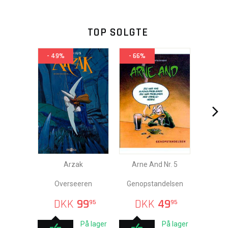
TOP SOLGTE
- 49%
- 66%
Arzak
Arne And Nr. 5
Overseeren
Genopstandelsen
DKK
99
DKK
49
95
95
På lager
På lager