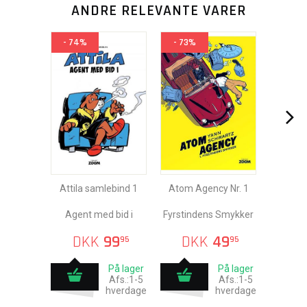
ANDRE RELEVANTE VARER
- 74%
- 73%
Attila samlebind 1
Atom Agency Nr. 1
Agent med bid i
Fyrstindens Smykker
DKK
99
DKK
49
95
95
På lager
På lager
Afs.:1-5
Afs.:1-5
hverdage
hverdage