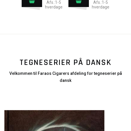
Afs.:1-5
Afs.:1-5
hverdage
hverdage
TEGNESERIER PÅ DANSK
Velkommen til Faraos Cigarers afdeling for tegneserier på
dansk