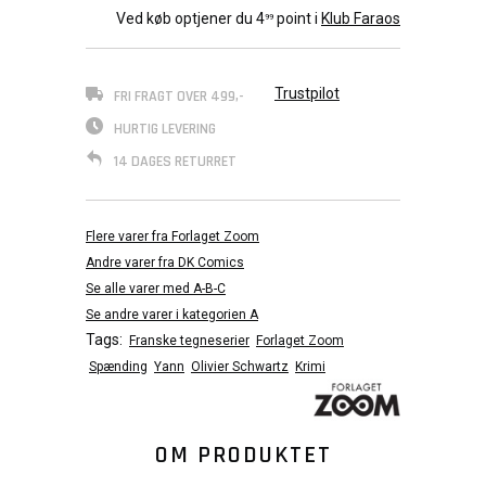
Ved køb optjener du
4
point i
Klub Faraos
99
Trustpilot
FRI FRAGT OVER 499,-
HURTIG LEVERING
14 DAGES RETURRET
Flere varer fra Forlaget Zoom
Andre varer fra DK Comics
Se alle varer med A-B-C
Se andre varer i kategorien A
Tags:
Franske tegneserier
Forlaget Zoom
Spænding
Yann
Olivier Schwartz
Krimi
OM PRODUKTET