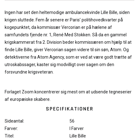
Ingen har set den heltemodige ambulancekvinde Lille Bille, siden
krigen sluttede. Fem år senere er Paris’ politihovedkvarter på
kogepunktet, da kommissær Vercorian er på hælene af
samfundets fjende nr. 1, René Med Stokken. Så da en gammel
krigskammerat fra 2. Division beder kommissæren om hjælp til at
finde Lille Bille, giver Vercorian sagen videre til sin søn, Atom. Og
detektiverne fra Atom Agency, som er ved at være godt trætte af
utroskabssager, kaster sig modvilligt over sagen om den
forsvundne krigsveteran.
Forlaget Zoom koncentrerer sig mest om at udsende tegneserier
af europæiske skabere.
SPECIFIKATIONER
Sideantal:
56
Farver:
I Farver
Titel:
Lille Bille