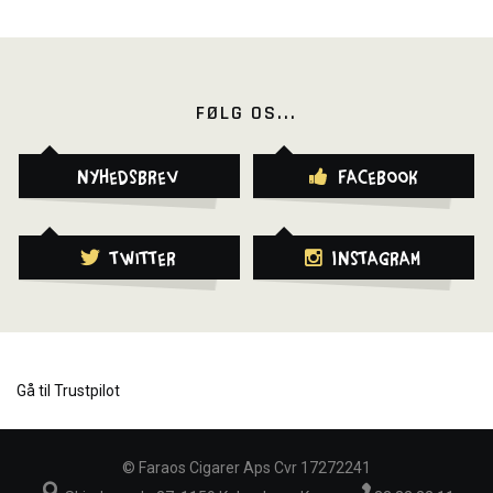
FØLG OS...
Nyhedsbrev
Facebook
Twitter
Instagram
Gå til Trustpilot
©
Faraos Cigarer Aps Cvr 17272241