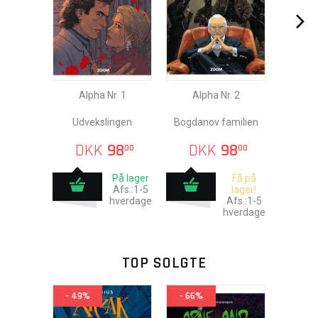
Alpha Nr. 1
Alpha Nr. 2
Udvekslingen
Bogdanov familien
DKK
98
DKK
98
00
00
På lager
Få på
Afs.:1-5
lager!
hverdage
Afs.:1-5
hverdage
TOP SOLGTE
- 49%
- 66%