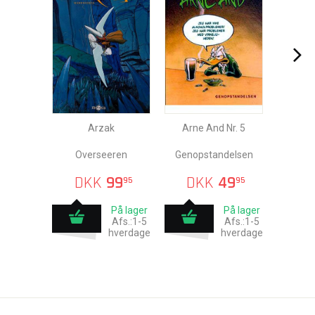
Arzak
Arne And Nr. 5
Overseeren
Genopstandelsen
DKK
99
DKK
49
95
95
På lager
På lager
Afs.:1-5
Afs.:1-5
hverdage
hverdage