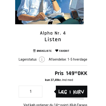
Alpha Nr. 4
Listen
ØNSKELISTE
FAVORIT
Lagerstatus
Afsendelse:
1-5 hverdage
Pris
149
DKK
95
Læg i kurv
Ved køb optjener du
14
point i
Klub Faraos
99