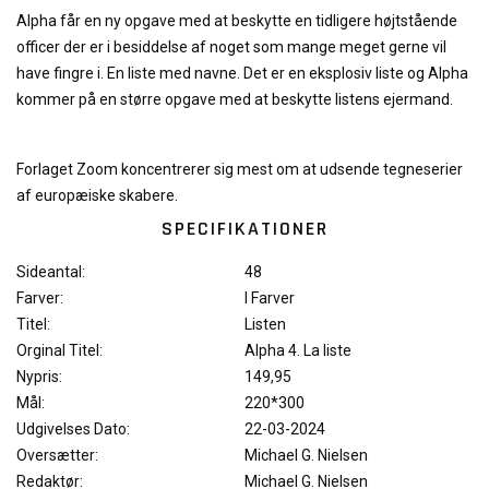
Alpha får en ny opgave med at beskytte en tidligere højtstående
officer der er i besiddelse af noget som mange meget gerne vil
have fingre i. En liste med navne. Det er en eksplosiv liste og Alpha
kommer på en større opgave med at beskytte listens ejermand.
Forlaget Zoom koncentrerer sig mest om at udsende tegneserier
af europæiske skabere.
SPECIFIKATIONER
Sideantal:
48
Farver:
I Farver
Titel:
Listen
Orginal Titel:
Alpha 4. La liste
Nypris:
149,95
Mål:
220*300
Udgivelses Dato:
22-03-2024
Oversætter:
Michael G. Nielsen
Redaktør:
Michael G. Nielsen