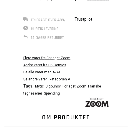
Trustpilot
FRI FRAGT OVER 499,-
HURTIG LEVERING
14 DAGES RETURRET
Flere varer fra Forlaget Zoom
Andre varer fra DK Comics
Se alle varer med A-B-C
Se andre varer i kategorien A
Tags:
Mytic
Jigounov
Forlaget Zoom
Franske
tegneserier
Spænding
OM PRODUKTET