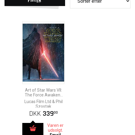
Art of Star Wars VII:
The Force Awakens
(Hardcover)
Lucas Film Ltd & Phil
Szostak
DKK
339
00
Varen er
udsolgt.