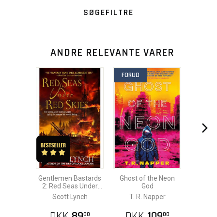
SØGEFILTRE
ANDRE RELEVANTE VARER
FORUD
Gentlemen Bastards
Ghost of the Neon
2: Red Seas Under
God
Red Skies
Scott Lynch
T. R. Napper
DKK
89
DKK
109
00
00