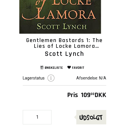
Gentlemen Bastards 1: The
Lies of Locke Lamora
(Gollancz)
Scott Lynch
ØNSKELISTE
FAVORIT
Lagerstatus
Afsendelse:
N/A
Pris
109
DKK
00
Udsolgt