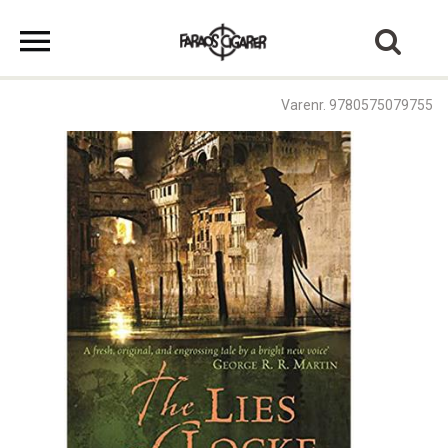
Varenr. 9780575079755