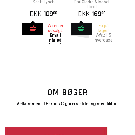
Lamora (Gollancz)
(Paperback)
Scott Lynch
Phil Clarke & Isabel
Lloyd
DKK
109
DKK
169
00
00
Varen er
Få på
udsolgt.
lager!
Email
Afs.:1-5
når på
hverdage
lager?
OM BØGER
Velkommen til Faraos Cigarers afdeling med fiktion