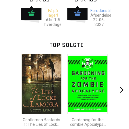
Få på
Forudbestil
lager!
Afsendelse:
Afs.:1-5
22-06-
hverdage
2027
TOP SOLGTE
Gentlemen Bastards
Gardening for the
1: The Lies of Locke
Zombie Apocalypse