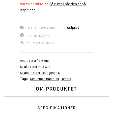
Varen er udsolgt.
Få e-mail når den er på
lager igen
Trustpilot
FRI FRAGT OVER 499,-
HURTIG LEVERING
14 DAGES RETURRET
Andre varer fra Bøger
Se alle varer med G-H-I
Se andre varer i kategorien G
Tags:
Gentlemen Bastards
Lamora
OM PRODUKTET
SPECIFIKATIONER