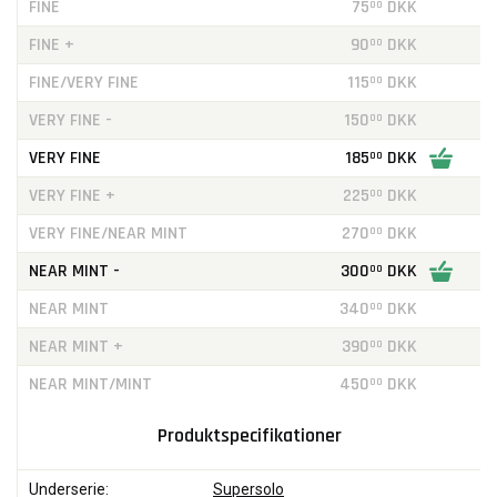
FINE
75
DKK
00
FINE +
90
DKK
00
FINE/VERY FINE
115
DKK
00
VERY FINE -
150
DKK
00
VERY FINE
185
DKK
00
VERY FINE +
225
DKK
00
VERY FINE/NEAR MINT
270
DKK
00
NEAR MINT -
300
DKK
00
NEAR MINT
340
DKK
00
NEAR MINT +
390
DKK
00
NEAR MINT/MINT
450
DKK
00
Produktspecifikationer
Underserie:
Supersolo