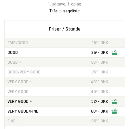
1. udgave, 1. oplag
Tilføj til søgeliste
Priser / Stande
FAIR/GOOD
16
DKK
00
GOOD
26
DKK
00
GOOD +
30
DKK
00
GOOD/VERY GOOD
35
DKK
00
VERY GOOD -
40
DKK
00
VERY GOOD
45
DKK
00
VERY GOOD +
52
DKK
00
VERY GOOD/FINE
60
DKK
00
FINE -
65
DKK
00