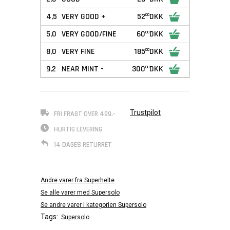
4,5
VERY GOOD +
52
DKK
00
5,0
VERY GOOD/FINE
60
DKK
00
8,0
VERY FINE
185
DKK
00
9,2
NEAR MINT -
300
DKK
00
Trustpilot
FRI FRAGT OVER 499,-
HURTIG LEVERING
14 DAGES RETURRET
Andre varer fra Superhelte
Se alle varer med Supersolo
Se andre varer i kategorien Supersolo
Tags:
Supersolo