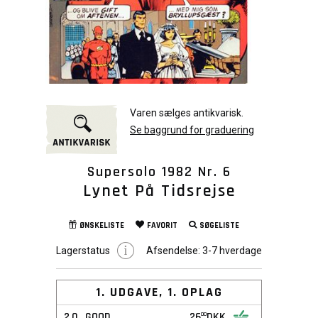
Varen sælges antikvarisk.
Se baggrund for graduering
Supersolo 1982 Nr. 6
Lynet På Tidsrejse
ØNSKELISTE
FAVORIT
SØGELISTE
Lagerstatus
Afsendelse:
3-7 hverdage
1. UDGAVE, 1. OPLAG
2,0
GOOD
26
DKK
00