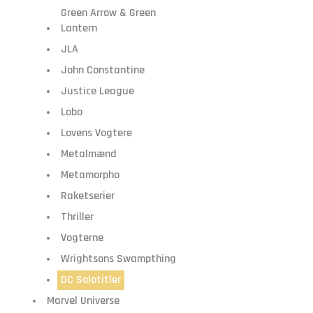
Green Arrow & Green
Lantern
JLA
John Constantine
Justice League
Lobo
Lovens Vogtere
Metalmænd
Metamorpho
Raketserier
Thriller
Vogterne
Wrightsons Swampthing
DC Solotitler
Marvel Universe