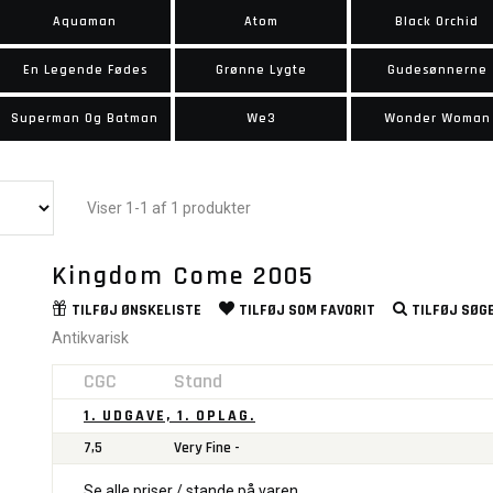
Aquaman
Atom
Black Orchid
En Legende Fødes
Grønne Lygte
Gudesønnerne
Superman Og Batman
We3
Wonder Woman
Viser 1-1 af 1 produkter
Kingdom Come 2005
TILFØJ
ØNSKELISTE
TILFØJ SOM
FAVORIT
TILFØJ
SØGE
Antikvarisk
CGC
Stand
1. UDGAVE, 1. OPLAG.
7,5
Very Fine -
Se alle priser / stande på varen