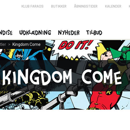
KLUB FARAOS
BUTIKKER
ÅBNINGSTIDER
KALENDER
ndise
Udklædning
Nyheder
Tilbud
tler
>
Kingdom Come
Kingdom Come