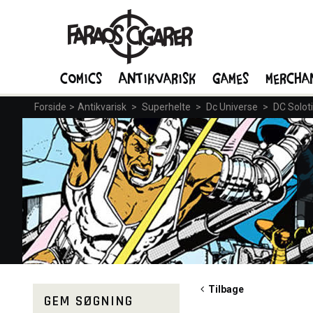
Comics
Antikvarisk
Games
Mercha
Forside
>
Antikvarisk
>
Superhelte
>
Dc Universe
>
DC Soloti
Tilbage
GEM SØGNING