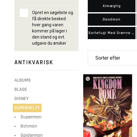
Almægtig
Opret en søgeliste og
få direkte besked
Deadman
hver gang varen
kommer på lager i
Sortefugl Med Grønne Pil
den stand og evt.
udgave du ønsker
ANTIKVARISK
ALBUMS
BLADE
DISNEY
SUPERHELTE
Superman
Batman
Spiderman