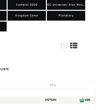
Camelot 3000
DC-universet: Alan Moores historier
Kingdom Come
Planetary
LISTE
Pris
315
DKK
KØB
00