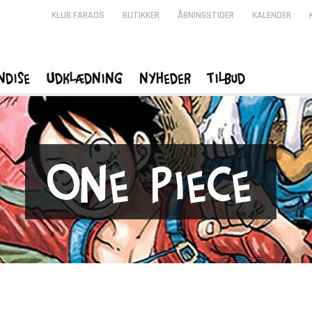
KLUB FARAOS
BUTIKKER
ÅBNINGSTIDER
KALENDER
ndise
Udklædning
Nyheder
Tilbud
One Piece