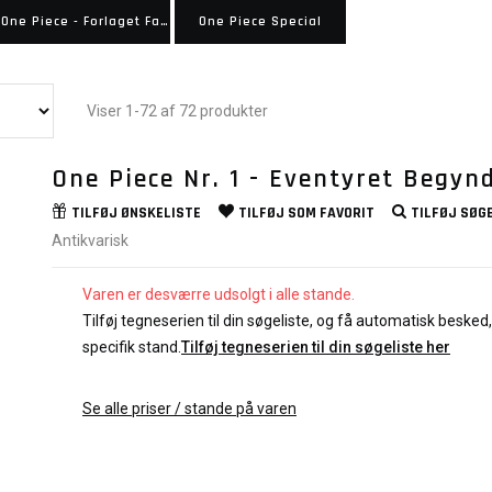
One Piece - Forlaget Faraos
One Piece Special
Viser 1-72 af 72 produkter
One Piece Nr. 1 - Eventyret Begyn
TILFØJ
ØNSKELISTE
TILFØJ SOM
FAVORIT
TILFØJ
SØGE
Antikvarisk
Varen er desværre udsolgt i alle stande.
Tilføj tegneserien til din søgeliste, og få automatisk besked, 
specifik stand.
Tilføj tegneserien til din søgeliste her
Se alle priser / stande på varen