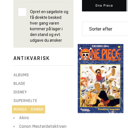
One Piece
Opret en søgeliste og
få direkte besked
hver gang varen
kommer på lager i
den stand og evt.
udgave du ønsker
ANTIKVARISK
ALBUMS
BLADE
DISNEY
SUPERHELTE
MANGA - DANSK
Akira
Conan Mesterdetektiven