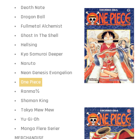
Death Note
Dragon Ball
Fullmetal Alchemist
Ghost In The Shell
Hellsing
Kyo Samurai Deeper
Naruto
Neon Genesis Evangelion
One Piece
Ranma½
Shaman King
Tokyo Mew Mew
Yu-Gi-Oh
Manga Flere Serier
MERCHANDISE