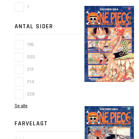
1
ANTAL SIDER
196
200
212
214
228
Se alle
FARVELAGT