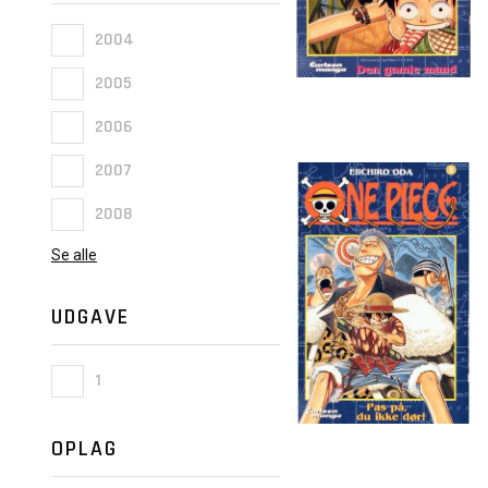
2004
2005
2006
2007
2008
Se alle
UDGAVE
1
OPLAG