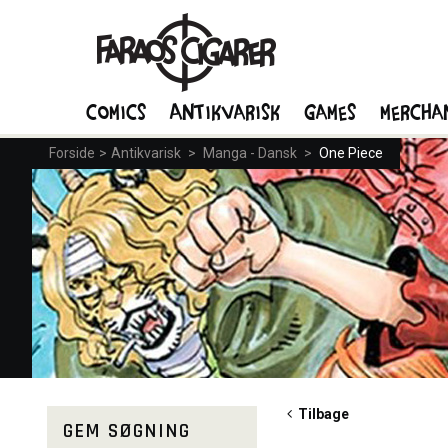
Comics
Antikvarisk
Games
Mercha
Forside
>
Antikvarisk
>
Manga - Dansk
>
One Piece
Tilbage
GEM SØGNING