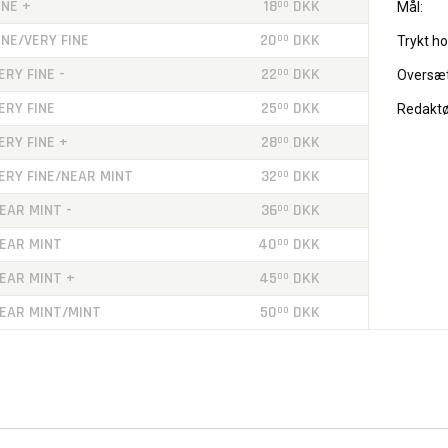
INE +
18
DKK
00
Mål:
INE/VERY FINE
20
DKK
00
Trykt ho
ERY FINE -
22
DKK
00
Oversæt
ERY FINE
25
DKK
00
Redaktø
ERY FINE +
28
DKK
00
ERY FINE/NEAR MINT
32
DKK
00
EAR MINT -
36
DKK
00
EAR MINT
40
DKK
00
EAR MINT +
45
DKK
00
EAR MINT/MINT
50
DKK
00