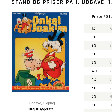
STAND OG PRISER PÅ
1. UDGAVE, 1
Priser / S
1.5
F
2.0
G
2.5
G
3.0
G
3.5
V
4.0
V
4.5
V
5.0
V
5.5
F
1. udgave, 1. oplag
6.0
F
Tilføj til søgeliste