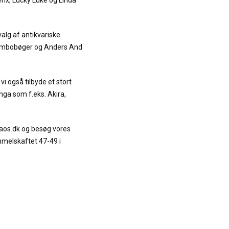
terix, Lucky Luke og Linda
alg af antikvariske
Jumbobøger og Anders And
vi også tilbyde et stort
ga som f.eks. Akira,
.
raos.dk og besøg vores
mmelskaftet 47-49 i