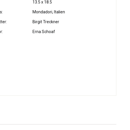
13.5 x 18.5
s:
Mondadori, Italien
ter:
Birgit Treckner
r:
Erna Schoaf