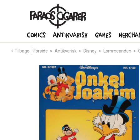
Comics
Antikvarisk
Games
Mercha
Tilbage
Forside
>
Antikvarisk
>
Disney
>
Lommeanden
>