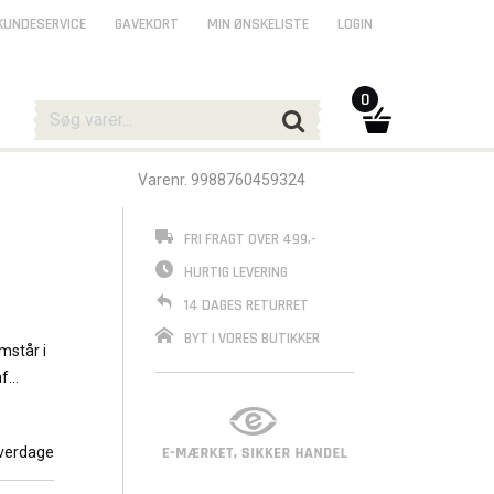
KUNDESERVICE
GAVEKORT
MIN ØNSKELISTE
LOGIN
0
Varenr. 9988760459324
FRI FRAGT OVER 499,-
HURTIG LEVERING
14 DAGES RETURRET
BYT I VORES BUTIKKER
mstår i
af
verdage
 blad,