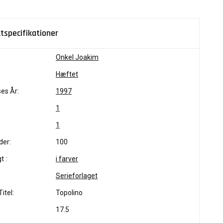
tspecifikationer
Onkel Joakim
Hæftet
es År:
1997
1
1
der:
100
t :
i farver
Serieforlaget
itel:
Topolino
17.5