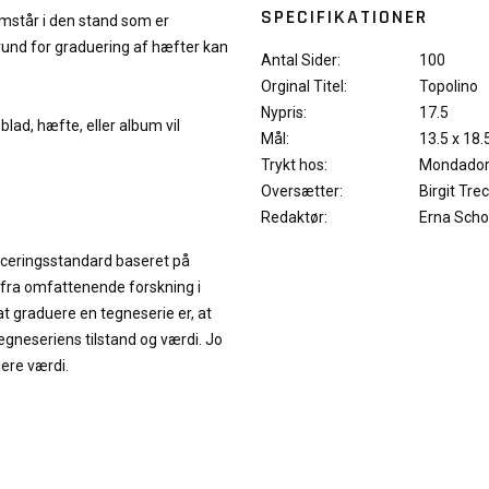
SPECIFIKATIONER
remstår i den stand som er
rund for graduering af hæfter kan
Antal Sider:
100
Orginal Titel:
Topolino
Nypris:
17.5
blad, hæfte, eller album vil
Mål:
13.5 x 18.
Trykt hos:
Mondadori,
Oversætter:
Birgit Tre
Redaktør:
Erna Scho
iceringsstandard baseret på
 fra omfattenende forskning i
at graduere en tegneserie er, at
neseriens tilstand og værdi. Jo
jere værdi.