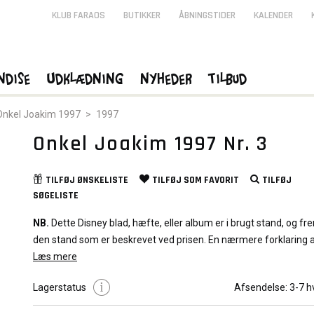
KLUB FARAOS
BUTIKKER
ÅBNINGSTIDER
KALENDER
ndise
Udklædning
Nyheder
Tilbud
Onkel Joakim 1997
>
1997
Onkel Joakim 1997 Nr. 3
TILFØJ
ØNSKELISTE
TILFØJ SOM
FAVORIT
TILFØJ
SØGELISTE
NB.
Dette Disney blad, hæfte, eller album er i brugt stand, og fre
den stand som er beskrevet ved prisen. En nærmere forklaring 
stande og baggrund for graduering af hæfter kan du læse
Læs mere
Her
Lagerstatus
Afsendelse:
3-7 h
Det viste billede er repræsentativt for tegneserien. Kvaliteten af
hæfte, eller album vil variere afhængig af den valgte stand.