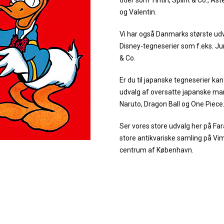
titler som Tintin, Splint & Co., As
og Valentin.
Vi har også Danmarks største udv
Disney-tegneserier som f.eks. 
& Co.
Er du til japanske tegneserier kan 
udvalg af oversatte japanske man
Naruto, Dragon Ball og One Piece
Ser vores store udvalg her på Fa
store antikvariske samling på Vi
centrum af København.