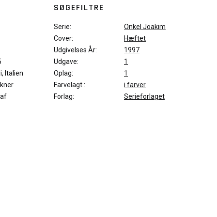
SØGEFILTRE
Serie:
Onkel Joakim
Cover:
Hæftet
Udgivelses År:
1997
5
Udgave:
1
 Italien
Oplag:
1
ckner
Farvelagt :
i farver
af
Forlag:
Serieforlaget