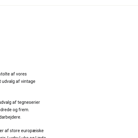
stolte af vores
t udvalg af vintage
udvalg af tegneserier
ndrede og frem.
darbejdere.
er af store europæiske