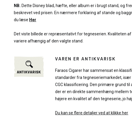
NB.
Dette Disney blad, hæfte, eller album er i brugt stand, og f
beskrevet ved prisen. En nærmere forklaring af stande og bagg
du læse
Her
Det viste billede er repræsentativt for tegneserien. Kvaliteten af 
variere afhængig af den valgte stand.
VAREN ER ANTIKVARISK
Faraos Cigarer har sammensat en klassif
standarder fra tegneseriemarkedet, især
CGC klassificering. Den primære grund til 
der er en direkte sammenhæng mellem teg
højere en kvalitet af den tegneserie, jo hø
Du kan se flere detaljer ved at klikke her