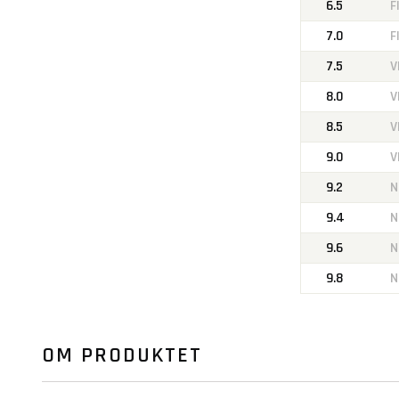
6.5
F
7.0
F
7.5
V
8.0
V
8.5
V
9.0
V
9.2
N
9.4
N
9.6
N
9.8
N
OM PRODUKTET