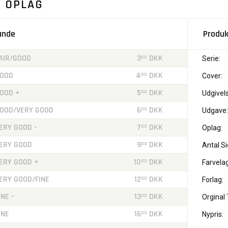
. OPLAG
tande
Produk
AIR/GOOD
3
DKK
00
Serie:
OOD
4
DKK
00
Cover:
OOD +
5
DKK
00
Udgivels
OOD/VERY GOOD
6
DKK
00
Udgave:
ERY GOOD -
7
DKK
00
Oplag:
ERY GOOD
9
DKK
00
Antal Si
ERY GOOD +
10
DKK
00
Farvelag
ERY GOOD/FINE
12
DKK
00
Forlag:
INE -
13
DKK
00
Orginal T
INE
16
DKK
00
Nypris: