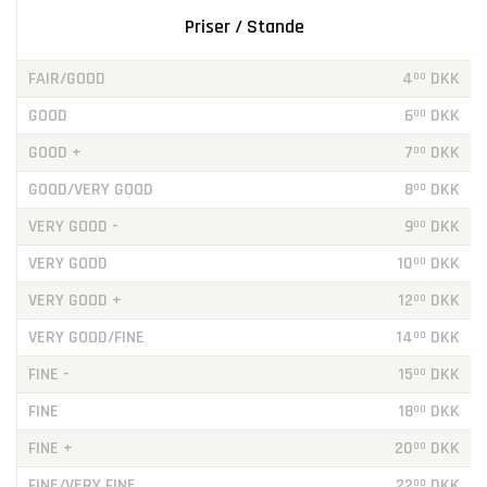
Priser / Stande
FAIR/GOOD
4
DKK
00
GOOD
6
DKK
00
GOOD +
7
DKK
00
GOOD/VERY GOOD
8
DKK
00
VERY GOOD -
9
DKK
00
VERY GOOD
10
DKK
00
VERY GOOD +
12
DKK
00
VERY GOOD/FINE
14
DKK
00
FINE -
15
DKK
00
FINE
18
DKK
00
FINE +
20
DKK
00
FINE/VERY FINE
22
DKK
00