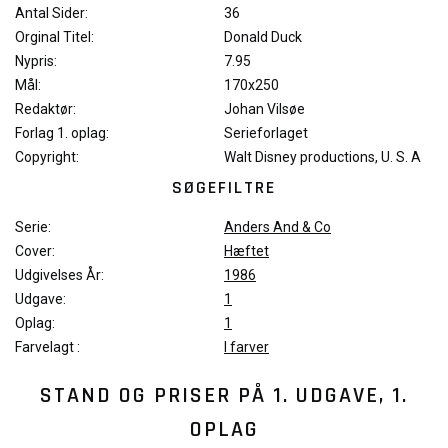
Antal Sider:
36
Orginal Titel:
Donald Duck
Nypris:
7.95
Mål:
170x250
Redaktør:
Johan Vilsøe
Forlag 1. oplag:
Serieforlaget
Copyright:
Walt Disney productions, U. S. A
SØGEFILTRE
Serie:
Anders And & Co
Cover:
Hæftet
Udgivelses År:
1986
Udgave:
1
Oplag:
1
Farvelagt :
I farver
STAND OG PRISER PÅ
1. UDGAVE, 1.
OPLAG