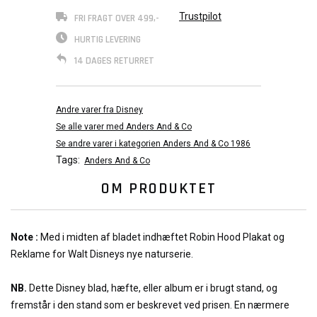
Trustpilot
FRI FRAGT OVER 499,-
HURTIG LEVERING
14 DAGES RETURRET
Andre varer fra Disney
Se alle varer med Anders And & Co
Se andre varer i kategorien Anders And & Co 1986
Tags:
Anders And & Co
OM PRODUKTET
Note :
Med i midten af bladet indhæftet Robin Hood Plakat og
Reklame for Walt Disneys nye naturserie.
NB.
Dette Disney blad, hæfte, eller album er i brugt stand, og
fremstår i den stand som er beskrevet ved prisen. En nærmere