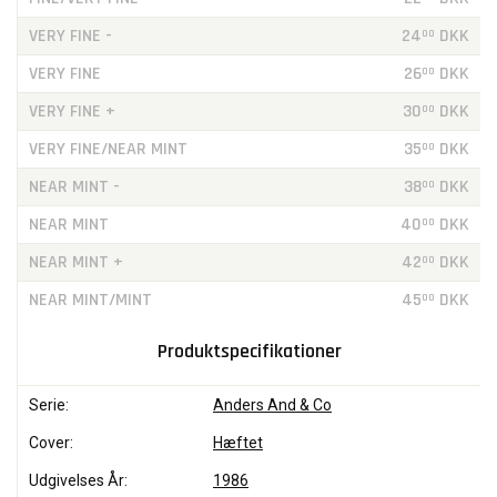
VERY FINE -
24
DKK
00
VERY FINE
26
DKK
00
VERY FINE +
30
DKK
00
VERY FINE/NEAR MINT
35
DKK
00
NEAR MINT -
38
DKK
00
NEAR MINT
40
DKK
00
NEAR MINT +
42
DKK
00
NEAR MINT/MINT
45
DKK
00
Produktspecifikationer
Serie:
Anders And & Co
Cover:
Hæftet
Udgivelses År:
1986