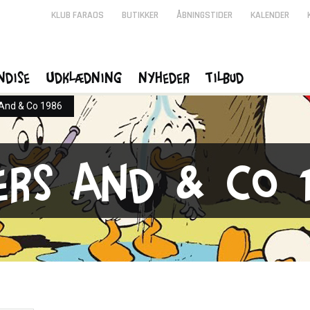
KLUB FARAOS
BUTIKKER
ÅBNINGSTIDER
KALENDER
ndise
Udklædning
Nyheder
Tilbud
And & Co 1986
ers And & Co 