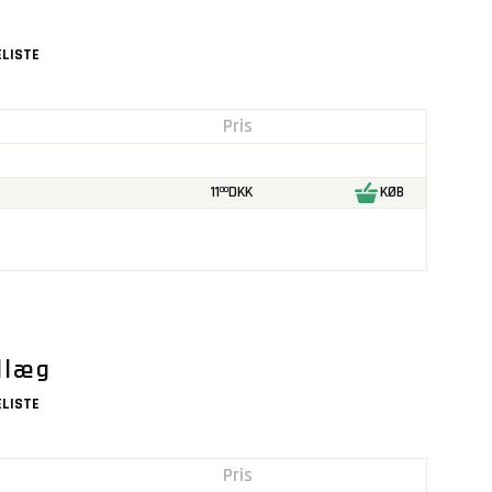
LISTE
Pris
11
DKK
KØB
00
dlæg
LISTE
Pris