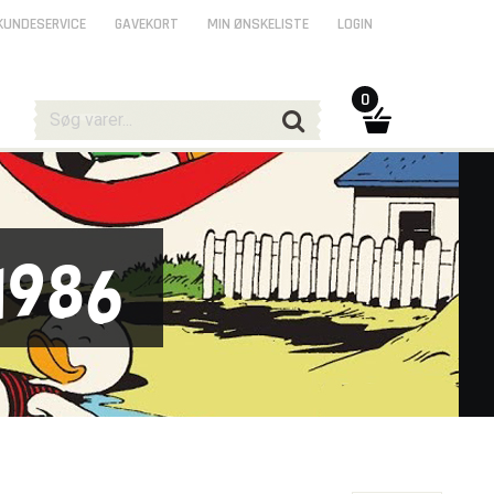
KUNDESERVICE
GAVEKORT
MIN ØNSKELISTE
LOGIN
0
1986