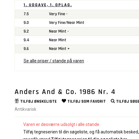
1. UDGAVE, 1. OPLAG.
7.5
Very Fine -
9.0
Very Fine/Near Mint
9.2
Near Mint -
9.4
Near Mint
9.6
Near Mint +
Se alle priser / stande på varen
Anders And & Co. 1986 Nr. 4
TILFØJ
ØNSKELISTE
TILFØJ SOM
FAVORIT
TILFØJ
SØGE
Antikvarisk
Varen er desværre udsolgt i alle stande.
Tilføj tegneserien til din søgeliste, og få automatisk besked, 