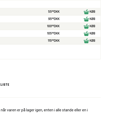
55
DKK
KØB
00
95
DKK
KØB
00
100
DKK
KØB
00
105
DKK
KØB
00
115
DKK
KØB
00
LISTE
når varen er på lager igen, enten i alle stande eller en i