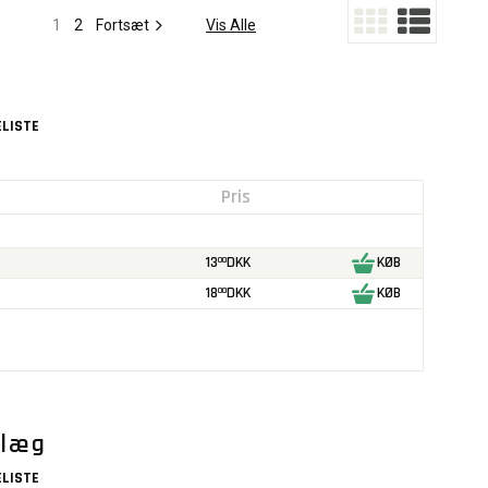
1
2
Fortsæt
Vis Alle
LISTE
Pris
13
DKK
KØB
00
18
DKK
KØB
00
dlæg
LISTE