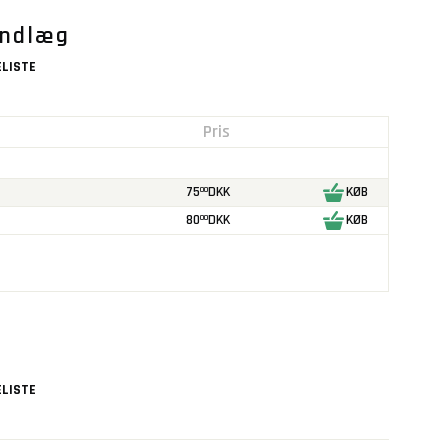
Indlæg
LISTE
Pris
75
DKK
KØB
00
80
DKK
KØB
00
LISTE