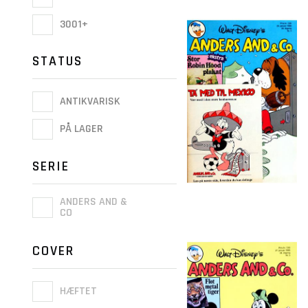
3001+
STATUS
ANTIKVARISK
PÅ LAGER
SERIE
ANDERS AND &
CO
COVER
HÆFTET