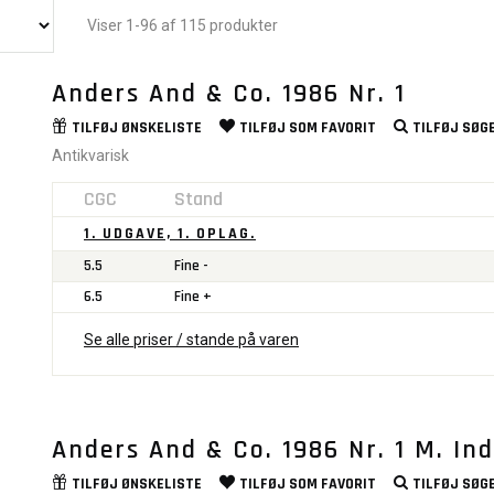
Viser 1-96 af 115 produkter
Anders And & Co. 1986 Nr. 1
TILFØJ
ØNSKELISTE
TILFØJ SOM
FAVORIT
TILFØJ
SØGE
Antikvarisk
CGC
Stand
1. UDGAVE, 1. OPLAG.
5.5
Fine -
6.5
Fine +
Se alle priser / stande på varen
Anders And & Co. 1986 Nr. 1 M. In
TILFØJ
ØNSKELISTE
TILFØJ SOM
FAVORIT
TILFØJ
SØGE