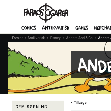
Comics
Antikvarisk
Games
Mercha
Forside
>
Antikvarisk
>
Disney
>
Anders And & Co
>
Anders 
And
Tilbage
GEM SØGNING