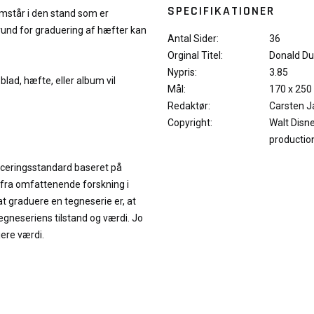
SPECIFIKATIONER
remstår i den stand som er
rund for graduering af hæfter kan
Antal Sider:
36
Orginal Titel:
Donald Du
Nypris:
3.85
blad, hæfte, eller album vil
Mål:
170 x 250
Redaktør:
Carsten 
Copyright:
Walt Disn
production
iceringsstandard baseret på
 fra omfattenende forskning i
at graduere en tegneserie er, at
neseriens tilstand og værdi. Jo
jere værdi.