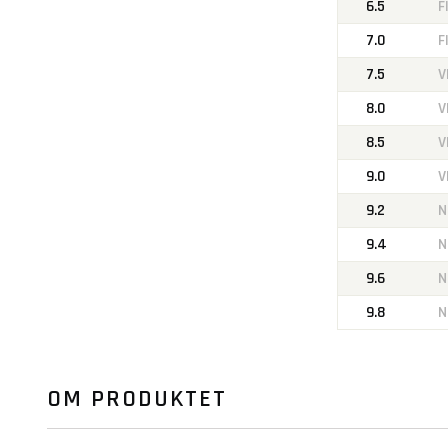
6.5
F
7.0
F
7.5
V
8.0
V
8.5
V
9.0
V
9.2
N
9.4
N
9.6
N
9.8
N
OM PRODUKTET