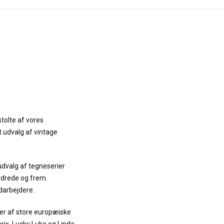
stolte af vores
t udvalg af vintage
udvalg af tegneserier
ndrede og frem.
darbejdere.
er af store europæiske