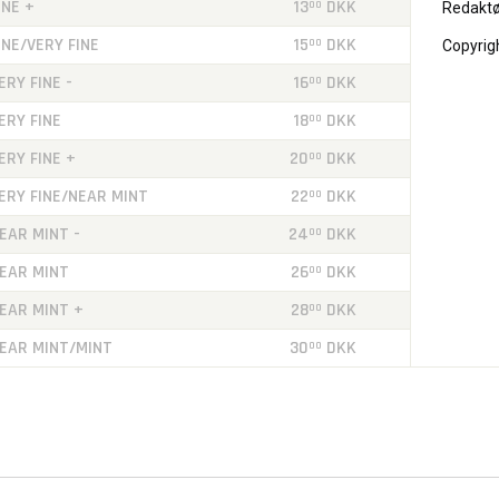
INE +
13
DKK
00
Redaktø
INE/VERY FINE
15
DKK
00
Copyrig
ERY FINE -
16
DKK
00
ERY FINE
18
DKK
00
ERY FINE +
20
DKK
00
ERY FINE/NEAR MINT
22
DKK
00
EAR MINT -
24
DKK
00
EAR MINT
26
DKK
00
EAR MINT +
28
DKK
00
EAR MINT/MINT
30
DKK
00