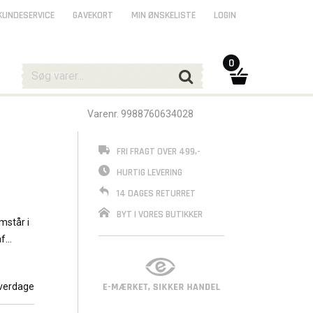
KUNDESERVICE
GAVEKORT
MIN ØNSKELISTE
LOGIN
0
Varenr. 9988760634028
FRI FRAGT OVER 499,-
HURTIG LEVERING
14 DAGES RETURRET
BYT I VORES BUTIKKER
mstår i
af
verdage
 blad,