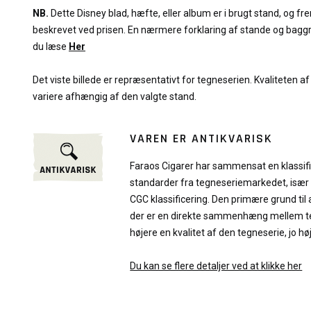
NB.
Dette Disney blad, hæfte, eller album er i brugt stand, og f
beskrevet ved prisen. En nærmere forklaring af stande og bagg
du læse
Her
Det viste billede er repræsentativt for tegneserien. Kvaliteten af 
variere afhængig af den valgte stand.
VAREN ER ANTIKVARISK
Faraos Cigarer har sammensat en klassif
standarder fra tegneseriemarkedet, især
CGC klassificering. Den primære grund til 
der er en direkte sammenhæng mellem teg
højere en kvalitet af den tegneserie, jo hø
Du kan se flere detaljer ved at klikke her