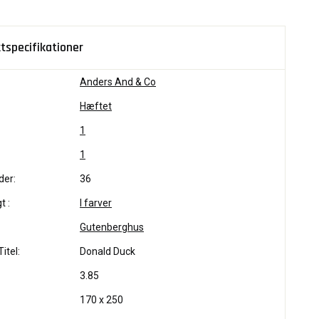
tspecifikationer
Anders And & Co
Hæftet
1
1
der:
36
t :
I farver
Gutenberghus
itel:
Donald Duck
3.85
170 x 250