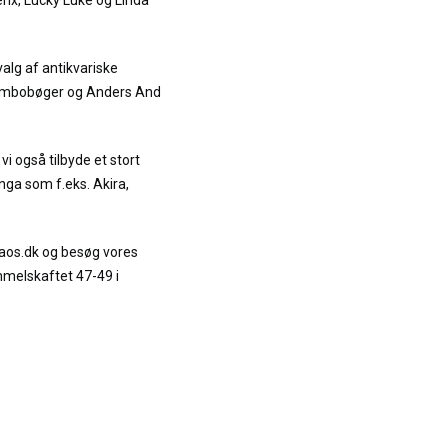
terix, Lucky Luke og Linda
alg af antikvariske
Jumbobøger og Anders And
vi også tilbyde et stort
ga som f.eks. Akira,
.
raos.dk og besøg vores
mmelskaftet 47-49 i