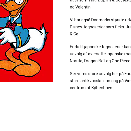
titler som Tintin, Splint & Co., As
og Valentin.
Vi har også Danmarks største udv
Disney-tegneserier som f.eks. 
& Co.
Er du til japanske tegneserier kan 
udvalg af oversatte japanske man
Naruto, Dragon Ball og One Piece
Ser vores store udvalg her på Fa
store antikvariske samling på Vi
centrum af København.