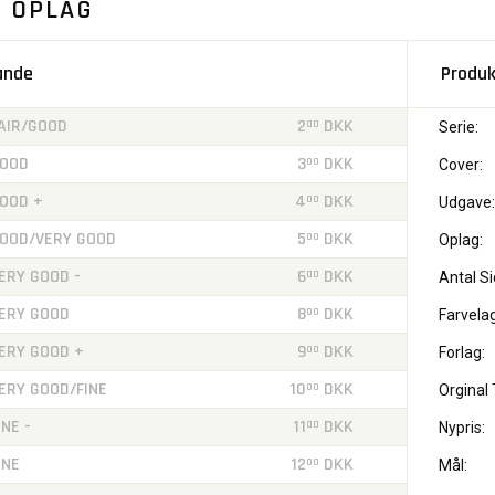
. OPLAG
tande
Produk
AIR/GOOD
2
DKK
00
Serie:
OOD
3
DKK
00
Cover:
OOD +
4
DKK
00
Udgave:
OOD/VERY GOOD
5
DKK
00
Oplag:
ERY GOOD -
6
DKK
00
Antal Si
ERY GOOD
8
DKK
00
Farvelag
ERY GOOD +
9
DKK
00
Forlag:
ERY GOOD/FINE
10
DKK
00
Orginal T
INE -
11
DKK
00
Nypris:
INE
12
DKK
00
Mål: