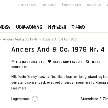
KLUB FARAOS
BUTIKKER
ÅBNINGSTIDER
KALENDER
ndise
Udklædning
Nyheder
Tilbud
>
Anders And & Co 1978
>
Anders And & Co 1978
Anders And & Co. 1978 Nr. 4
TILFØJ
ØNSKELISTE
TILFØJ SOM
FAVORIT
TILFØJ
SØGELISTE
NB.
Dette Disney blad, hæfte, eller album er i brugt stand, og fre
den stand som er beskrevet ved prisen. En nærmere forklaring 
stande og baggrund for graduering af hæfter kan du læse
Læs mere
Her
Lagerstatus
Afsendelse:
3-7 h
Det viste billede er repræsentativt for tegneserien. Kvaliteten af
hæfte, eller album vil variere afhængig af den valgte stand.