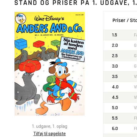
STAND OG PRISER PÅ
1. UDGAVE, 1
Priser / S
1.5
F
2.0
G
2.5
G
3.0
G
3.5
V
4.0
V
4.5
V
5.0
V
5.5
F
1. udgave, 1. oplag
6.0
F
Tilføj til søgeliste