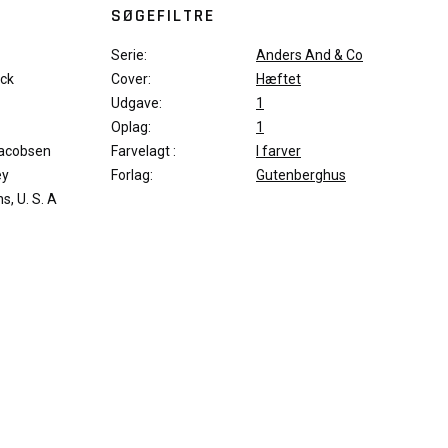
SØGEFILTRE
Serie:
Anders And & Co
ck
Cover:
Hæftet
Udgave:
1
Oplag:
1
Jacobsen
Farvelagt :
I farver
ey
Forlag:
Gutenberghus
s, U. S. A