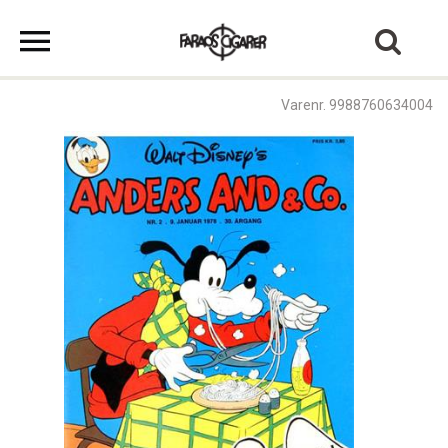
Varenr. 9988760634004