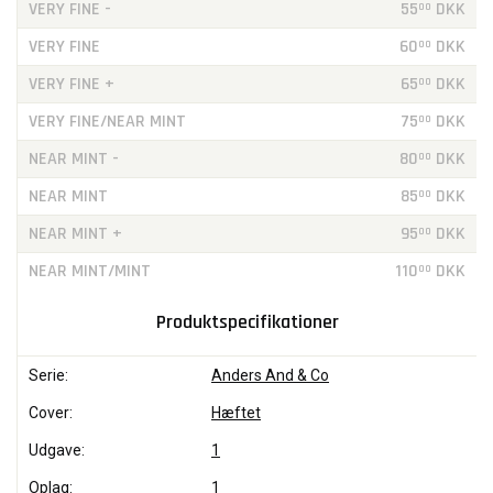
VERY FINE -
55
DKK
00
VERY FINE
60
DKK
00
VERY FINE +
65
DKK
00
VERY FINE/NEAR MINT
75
DKK
00
NEAR MINT -
80
DKK
00
NEAR MINT
85
DKK
00
NEAR MINT +
95
DKK
00
NEAR MINT/MINT
110
DKK
00
Produktspecifikationer
Serie:
Anders And & Co
Cover:
Hæftet
Udgave:
1
Oplag:
1