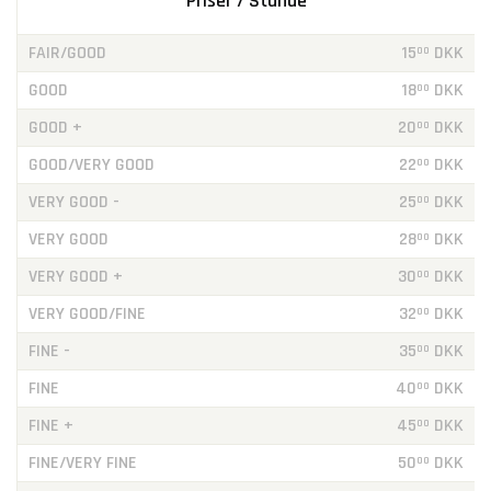
Priser / Stande
FAIR/GOOD
15
DKK
00
GOOD
18
DKK
00
GOOD +
20
DKK
00
GOOD/VERY GOOD
22
DKK
00
VERY GOOD -
25
DKK
00
VERY GOOD
28
DKK
00
VERY GOOD +
30
DKK
00
VERY GOOD/FINE
32
DKK
00
FINE -
35
DKK
00
FINE
40
DKK
00
FINE +
45
DKK
00
FINE/VERY FINE
50
DKK
00