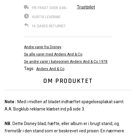
Trustpilot
FRI FRAGT OVER 499,-
HURTIG LEVERING
14 DAGES RETURRET
Andre varer fra Disney
Se alle varer med Anders And & Co
Se andre varer i kategorien Anders And & Co 1978
Tags:
Anders And & Co
OM PRODUKTET
Note :
Med i midten af bladet indhæftet spøgelsesplakat samt
A.A. Bogklub reklame klæbet ind på side 3.
NB.
Dette Disney blad, hæfte, eller album er i brugt stand, og
fremstår i den stand som er beskrevet ved prisen. En nærmere