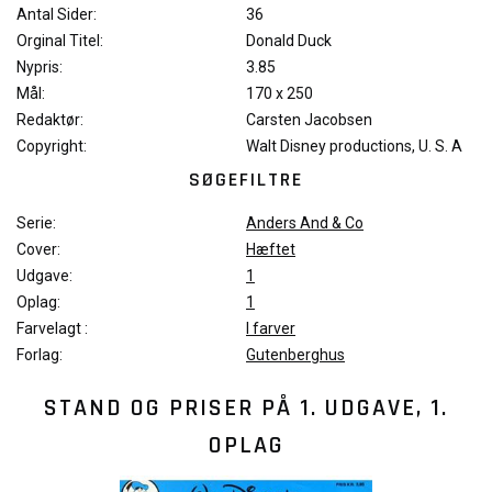
Antal Sider:
36
Orginal Titel:
Donald Duck
Nypris:
3.85
Mål:
170 x 250
Redaktør:
Carsten Jacobsen
Copyright:
Walt Disney productions, U. S. A
SØGEFILTRE
Serie:
Anders And & Co
Cover:
Hæftet
Udgave:
1
Oplag:
1
Farvelagt :
I farver
Forlag:
Gutenberghus
STAND OG PRISER PÅ
1. UDGAVE, 1.
OPLAG