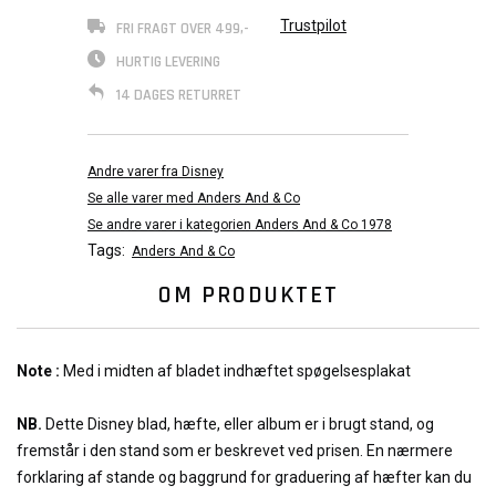
Trustpilot
FRI FRAGT OVER 499,-
HURTIG LEVERING
14 DAGES RETURRET
Andre varer fra Disney
Se alle varer med Anders And & Co
Se andre varer i kategorien Anders And & Co 1978
Tags:
Anders And & Co
OM PRODUKTET
Note :
Med i midten af bladet indhæftet spøgelsesplakat
NB.
Dette Disney blad, hæfte, eller album er i brugt stand, og
fremstår i den stand som er beskrevet ved prisen. En nærmere
forklaring af stande og baggrund for graduering af hæfter kan du