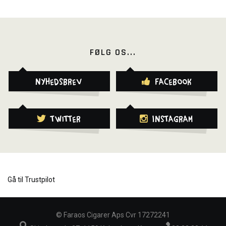
FØLG OS...
Nyhedsbrev
Facebook
Twitter
Instagram
Gå til Trustpilot
©
Faraos Cigarer Aps Cvr 17272241