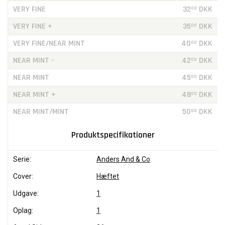
VERY FINE
32
DKK
00
VERY FINE +
35
DKK
00
VERY FINE/NEAR MINT
40
DKK
00
NEAR MINT -
42
DKK
00
NEAR MINT
45
DKK
00
NEAR MINT +
48
DKK
00
NEAR MINT/MINT
50
DKK
00
Produktspecifikationer
Serie:
Anders And & Co
Cover:
Hæftet
Udgave:
1
Oplag:
1