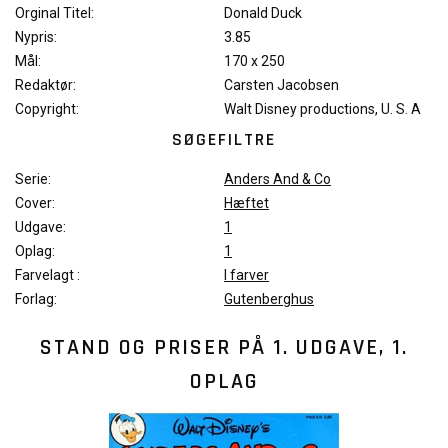
Orginal Titel:
Donald Duck
Nypris:
3.85
Mål:
170 x 250
Redaktør:
Carsten Jacobsen
Copyright:
Walt Disney productions, U. S. A
SØGEFILTRE
Serie:
Anders And & Co
Cover:
Hæftet
Udgave:
1
Oplag:
1
Farvelagt :
I farver
Forlag:
Gutenberghus
STAND OG PRISER PÅ
1. UDGAVE, 1.
OPLAG