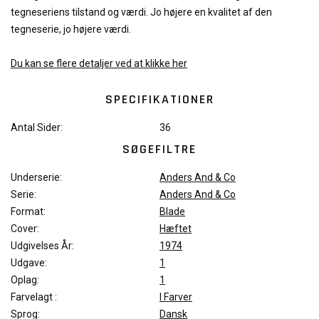
tegneseriens tilstand og værdi. Jo højere en kvalitet af den
tegneserie, jo højere værdi.
Du kan se flere detaljer ved at klikke her
SPECIFIKATIONER
Antal Sider:
36
SØGEFILTRE
Underserie:
Anders And & Co
Serie:
Anders And & Co
Format:
Blade
Cover:
Hæftet
Udgivelses År:
1974
Udgave:
1
Oplag:
1
Farvelagt :
I Farver
Sprog:
Dansk