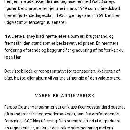
herhjemme udelukkende med tegneserier med Walt Disneys
figurer. Det startede herhjemme i marts 1949 som månedsblad,
blev et fjortendedagesblad i 1956 og et ugeblad i 1959. Det blev
udgivet af Gutenberghus, senere E
NB.
Dette Disney blad, hæfte, eller album er i brugt stand, og
fremstår i den stand som er beskrevet ved prisen. En nærmere
forklaring af stande og baggrund for graduering af hæfter kan du
læse
Her
Det viste billede er repræsentativt for tegneserien. Kvaliteten af
blad, hæfte, eller album vil variere afhængig af den valgte stand.
VAREN ER ANTIKVARISK
Faraos Cigarer har sammensat en klassificeringsstandard baseret
på standarder fra tegneseriemarkedet, især fra omfattenende
forskning i CGC klassificering. Den primære grund til at graduere
en tegneserie er, at der er en direkte sammenhæng mellem