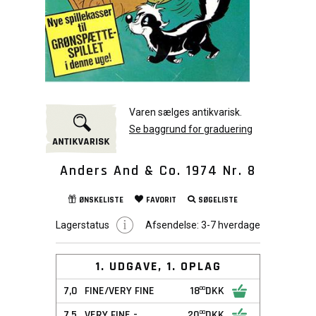
Varen sælges antikvarisk.
Se baggrund for graduering
Anders And & Co. 1974 Nr. 8
ØNSKELISTE
FAVORIT
SØGELISTE
Lagerstatus
Afsendelse:
3-7 hverdage
1. UDGAVE, 1. OPLAG
7,0
FINE/VERY FINE
18
DKK
00
7,5
VERY FINE -
20
DKK
00