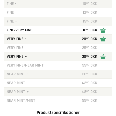
FINE -
10
DKK
00
FINE
12
DKK
00
FINE +
15
DKK
00
FINE/VERY FINE
18
DKK
00
VERY FINE -
20
DKK
00
VERY FINE
25
DKK
00
VERY FINE +
30
DKK
00
VERY FINE/NEAR MINT
35
DKK
00
NEAR MINT -
38
DKK
00
NEAR MINT
42
DKK
00
NEAR MINT +
48
DKK
00
NEAR MINT/MINT
55
DKK
00
Produktspecifikationer