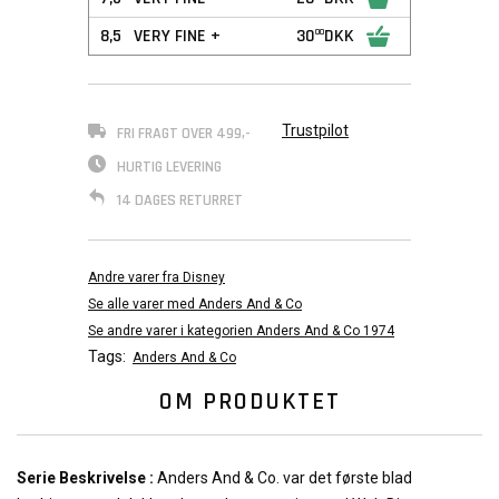
8,5
VERY FINE +
30
DKK
00
Trustpilot
FRI FRAGT OVER 499,-
HURTIG LEVERING
14 DAGES RETURRET
Andre varer fra Disney
Se alle varer med Anders And & Co
Se andre varer i kategorien Anders And & Co 1974
Tags:
Anders And & Co
OM PRODUKTET
Serie Beskrivelse :
Anders And & Co. var det første blad