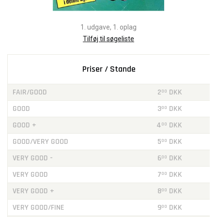
1. udgave, 1. oplag
Tilføj til søgeliste
Priser / Stande
FAIR/GOOD
2
DKK
00
GOOD
3
DKK
00
GOOD +
4
DKK
00
GOOD/VERY GOOD
5
DKK
00
VERY GOOD -
6
DKK
00
VERY GOOD
7
DKK
00
VERY GOOD +
8
DKK
00
VERY GOOD/FINE
9
DKK
00