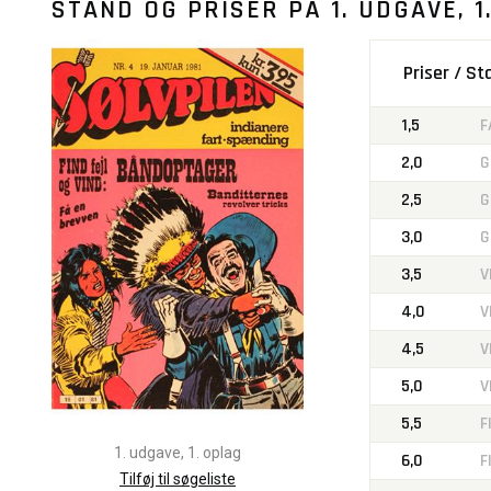
STAND OG PRISER PÅ
1. UDGAVE, 1
Priser / S
1,5
F
2,0
G
2,5
G
3,0
G
3,5
V
4,0
V
4,5
V
5,0
V
5,5
F
1. udgave, 1. oplag
6,0
F
Tilføj til søgeliste