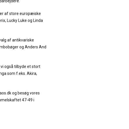
darbejdere.
er af store europæiske
terix, Lucky Luke og Linda
alg af antikvariske
Jumbobøger og Anders And
vi også tilbyde et stort
ga som f.eks. Akira,
.
raos.dk og besøg vores
mmelskaftet 47-49 i