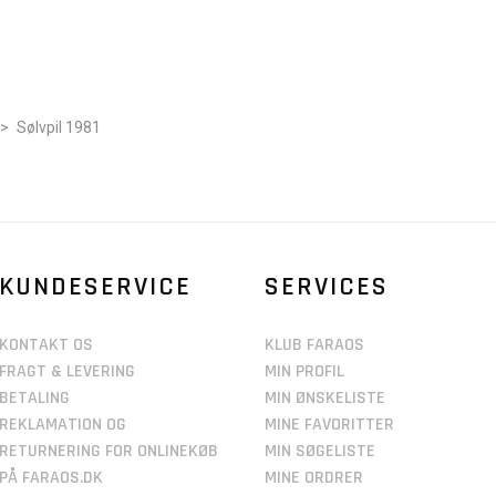
>
Sølvpil 1981
KUNDESERVICE
SERVICES
KONTAKT OS
KLUB FARAOS
FRAGT & LEVERING
MIN PROFIL
BETALING
MIN ØNSKELISTE
REKLAMATION OG
MINE FAVORITTER
RETURNERING FOR ONLINEKØB
MIN SØGELISTE
PÅ FARAOS.DK
MINE ORDRER