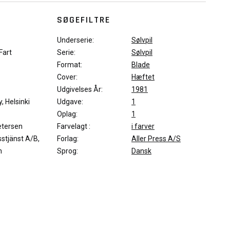
SØGEFILTRE
Underserie:
Sølvpil
Fart
Serie:
Sølvpil
Format:
Blade
Cover:
Hæftet
Udgivelses År:
1981
, Helsinki
Udgave:
1
Oplag:
1
etersen
Farvelagt :
i farver
sstjänst A/B,
Forlag:
Aller Press A/S
m
Sprog:
Dansk