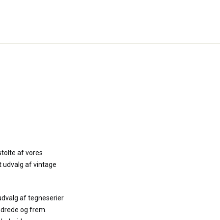
stolte af vores
t udvalg af vintage
udvalg af tegneserier
ndrede og frem.