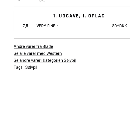
beskrevet ved prisen. En nærmere forklaring af stande og bagg
graduering af blade kan du læse
Her
1. UDGAVE, 1. OPLAG
Det viste billede er repræsentativt for bladet. Kvaliteten af bladet
7,5
VERY FINE -
20
DKK
00
variere afhængig af den valgte stand.
Andre varer fra Blade
Se alle varer med Western
Se andre varer i kategorien Sølvpil
Tags:
Sølvpil