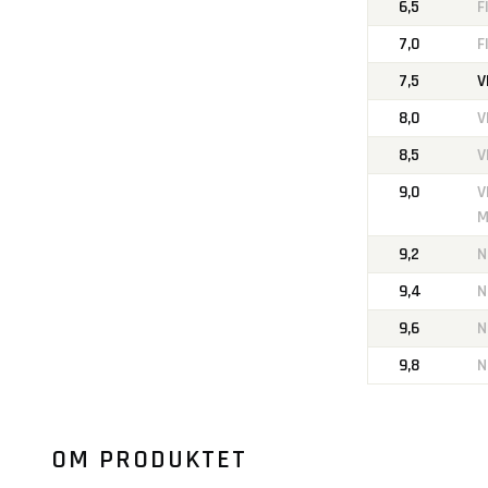
6,5
F
7,0
F
7,5
V
8,0
V
8,5
V
9,0
V
M
9,2
N
9,4
N
9,6
N
9,8
N
OM PRODUKTET