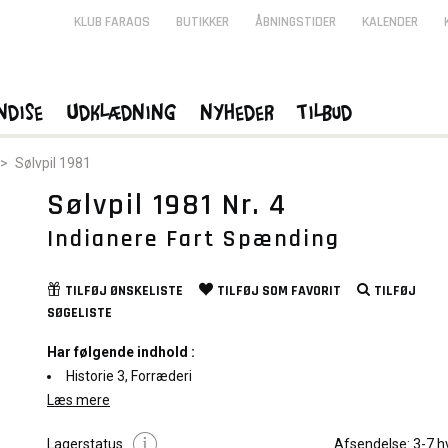
KLUB FARAOS
BUTIKKER
ÅBNINGSTIDER
KALENDER
ndise
Udklædning
Nyheder
Tilbud
>
Sølvpil 1981
Sølvpil 1981 Nr. 4
Indianere Fart Spænding
TILFØJ
ØNSKELISTE
TILFØJ SOM
FAVORIT
TILFØJ
SØGELISTE
Har følgende indhold :
Historie 3, Forræderi
Læs mere
NB.
Dette blad er i brugt stand, og fremstår i den stand som er
Lagerstatus
Afsendelse:
3-7 h