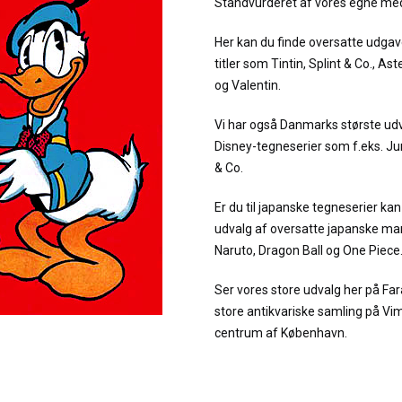
Standvurderet af vores egne me
Her kan du finde oversatte udgav
titler som Tintin, Splint & Co., As
og Valentin.
Vi har også Danmarks største udv
Disney-tegneserier som f.eks. 
& Co.
Er du til japanske tegneserier kan 
udvalg af oversatte japanske man
Naruto, Dragon Ball og One Piece
Ser vores store udvalg her på Fa
store antikvariske samling på Vi
centrum af København.