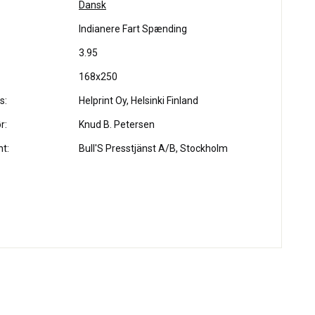
Dansk
Indianere Fart Spænding
3.95
168x250
s:
Helprint Oy, Helsinki Finland
r:
Knud B. Petersen
ht:
Bull'S Presstjänst A/B, Stockholm