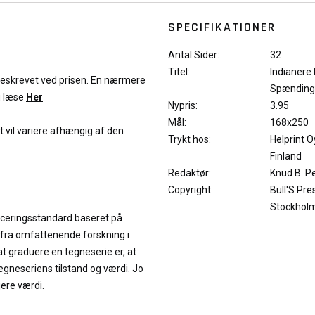
SPECIFIKATIONER
Antal Sider:
32
Titel:
Indianere 
 beskrevet ved prisen. En nærmere
Spænding
u læse
Her
Nypris:
3.95
Mål:
168x250
et vil variere afhængig af den
Trykt hos:
Helprint Oy
Finland
Redaktør:
Knud B. P
Copyright:
Bull'S Pre
Stockhol
iceringsstandard baseret på
 fra omfattenende forskning i
at graduere en tegneserie er, at
neseriens tilstand og værdi. Jo
jere værdi.