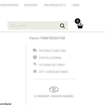
KUNDESERVICE
GAVEKORT
MIN ØNSKELISTE
LOGIN
0
Varenr. 9988760064108
FRI FRAGT OVER 499,-
HURTIG LEVERING
14 DAGES RETURRET
BYT I VORES BUTIKKER
verdage