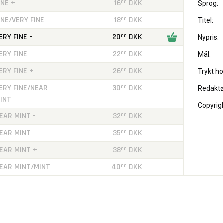
INE +
16
DKK
00
Sprog:
INE/VERY FINE
18
DKK
00
Titel:
ERY FINE -
20
DKK
00
Nypris:
ERY FINE
22
DKK
00
Mål:
ERY FINE +
26
DKK
00
Trykt ho
ERY FINE/NEAR
30
DKK
00
Redaktø
INT
Copyrig
EAR MINT -
32
DKK
00
EAR MINT
35
DKK
00
EAR MINT +
38
DKK
00
EAR MINT/MINT
40
DKK
00