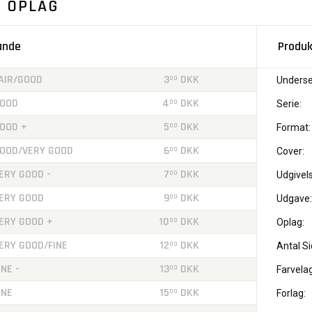
. OPLAG
tande
Produk
AIR/GOOD
3
DKK
00
Underse
OOD
4
DKK
00
Serie:
OOD +
5
DKK
00
Format:
OOD/VERY GOOD
6
DKK
00
Cover:
ERY GOOD -
7
DKK
00
Udgivels
ERY GOOD
9
DKK
00
Udgave:
ERY GOOD +
10
DKK
00
Oplag:
ERY GOOD/FINE
12
DKK
00
Antal Si
INE -
13
DKK
00
Farvelag
INE
15
DKK
00
Forlag: