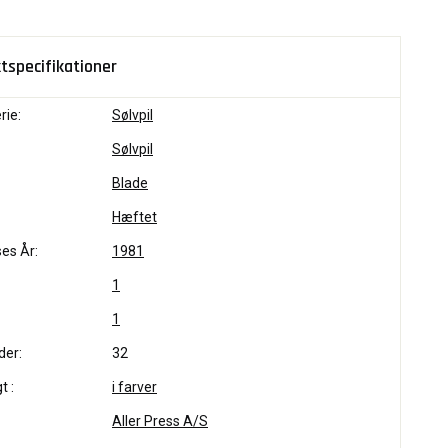
tspecifikationer
rie:
Sølvpil
Sølvpil
Blade
Hæftet
es År:
1981
1
1
der:
32
t :
i farver
Aller Press A/S