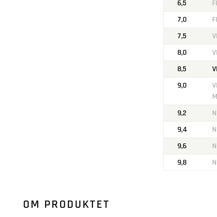
6,5
F
7,0
F
7,5
V
8,0
V
8,5
V
9,0
V
M
9,2
N
9,4
N
9,6
N
9,8
N
OM PRODUKTET