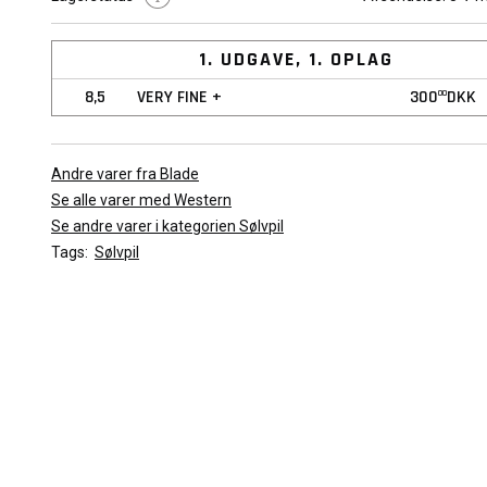
Det viste billede er repræsentativt for bladet. Kvaliteten af bladet
variere afhængig af den valgte stand.
1. UDGAVE, 1. OPLAG
8,5
VERY FINE +
300
DKK
00
Andre varer fra Blade
Se alle varer med Western
Se andre varer i kategorien Sølvpil
Tags:
Sølvpil