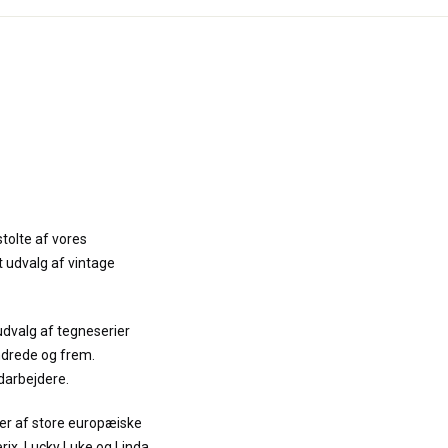
stolte af vores
t udvalg af vintage
udvalg af tegneserier
ndrede og frem.
darbejdere.
er af store europæiske
terix, Lucky Luke og Linda