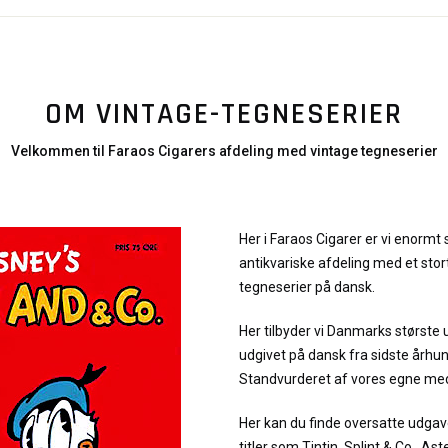
OM VINTAGE-TEGNESERIER
Velkommen til Faraos Cigarers afdeling med vintage tegneserier
Her i Faraos Cigarer er vi enormt 
antikvariske afdeling med et stor
tegneserier på dansk.
Her tilbyder vi Danmarks største 
udgivet på dansk fra sidste århu
Standvurderet af vores egne me
Her kan du finde oversatte udgav
titler som Tintin, Splint & Co., As