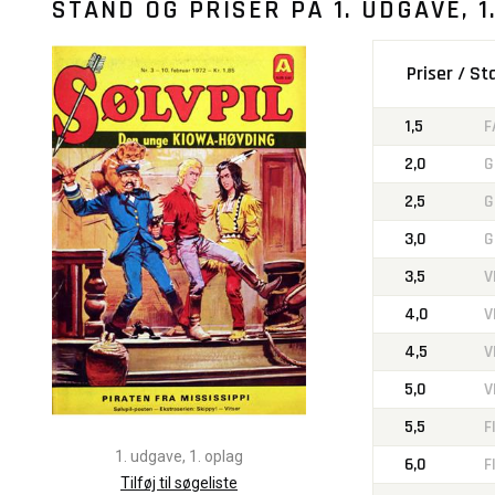
STAND OG PRISER PÅ
1. UDGAVE, 1
Priser / S
1,5
F
2,0
G
2,5
G
3,0
G
3,5
V
4,0
V
4,5
V
5,0
V
5,5
F
1. udgave, 1. oplag
6,0
F
Tilføj til søgeliste