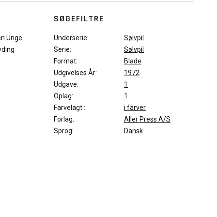
SØGEFILTRE
Den Unge
Underserie:
Sølvpil
vding
Serie:
Sølvpil
Format:
Blade
Udgivelses År:
1972
Udgave:
1
Oplag:
1
Farvelagt :
i farver
Forlag:
Aller Press A/S
Sprog:
Dansk