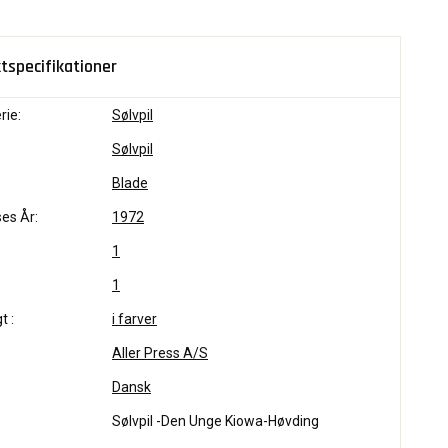
tspecifikationer
rie:
Sølvpil
Sølvpil
Blade
es År:
1972
1
1
t :
i farver
Aller Press A/S
Dansk
Sølvpil -Den Unge Kiowa-Høvding