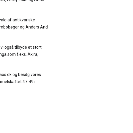
alg af antikvariske
Jumbobøger og Anders And
vi også tilbyde et stort
ga som f.eks. Akira,
.
raos.dk og besøg vores
mmelskaftet 47-49 i