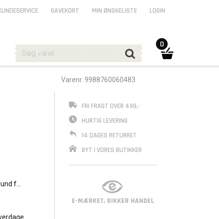
KUNDESERVICE
GAVEKORT
MIN ØNSKELISTE
LOGIN
0
Varenr. 9988760060483
FRI FRAGT OVER 499,-
HURTIG LEVERING
14 DAGES RETURRET
BYT I VORES BUTIKKER
rund for
verdage