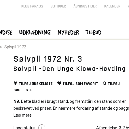
KLUB FARAOS
BUTIKKER
ÅBNINGSTIDER
KALENDER
ndise
Udklædning
Nyheder
Tilbud
>
Sølvpil 1972
Sølvpil 1972 Nr. 3
Sølvpil -Den Unge Kiowa-Høvding
TILFØJ
ØNSKELISTE
TILFØJ SOM
FAVORIT
TILFØJ
SØGELISTE
NB.
Dette blad er i brugt stand, og fremstår i den stand som er
beskrevet ved prisen. En nærmere forklaring af stande og bagg
graduering af blade kan du læse
Læs mere
Her
Lagerstatus
Afsendelse:
3-7 h