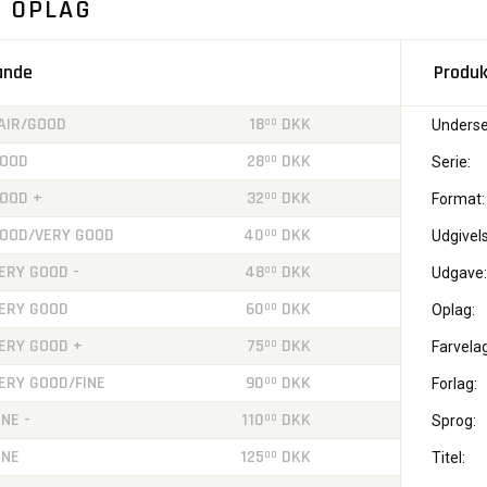
. OPLAG
tande
Produk
AIR/GOOD
18
DKK
00
Underse
OOD
28
DKK
00
Serie:
OOD +
32
DKK
00
Format:
OOD/VERY GOOD
40
DKK
00
Udgivels
ERY GOOD -
48
DKK
00
Udgave:
ERY GOOD
60
DKK
00
Oplag:
ERY GOOD +
75
DKK
00
Farvelag
ERY GOOD/FINE
90
DKK
00
Forlag:
INE -
110
DKK
00
Sprog:
INE
125
DKK
00
Titel: