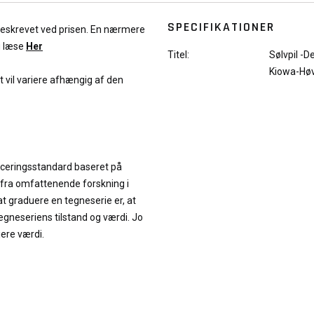
SPECIFIKATIONER
 beskrevet ved prisen. En nærmere
u læse
Her
Titel:
Sølvpil -
Kiowa-Hø
et vil variere afhængig af den
iceringsstandard baseret på
 fra omfattenende forskning i
at graduere en tegneserie er, at
neseriens tilstand og værdi. Jo
jere værdi.