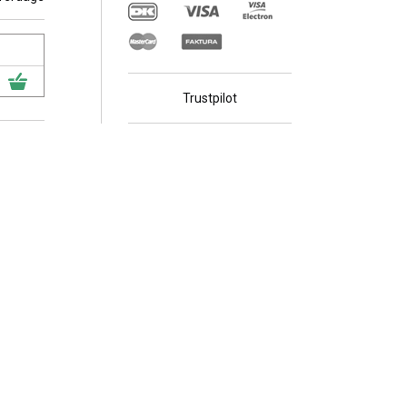
 vil
Trustpilot