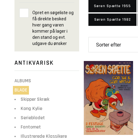
Søren Spætte 1955
Opret en søgeliste og
få direkte besked
Søren Spætte 1982
hver gang varen
kommer på lager i
den stand og evt.
udgave du ønsker
ANTIKVARISK
ALBUMS
BLADE
Skipper Skræk
Kong Kylie
Seriebladet
Fantomet
Illustrerede Klassikere