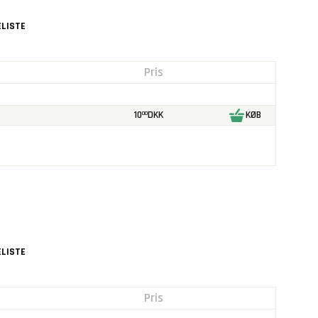
LISTE
Pris
10
DKK
KØB
00
LISTE
Pris