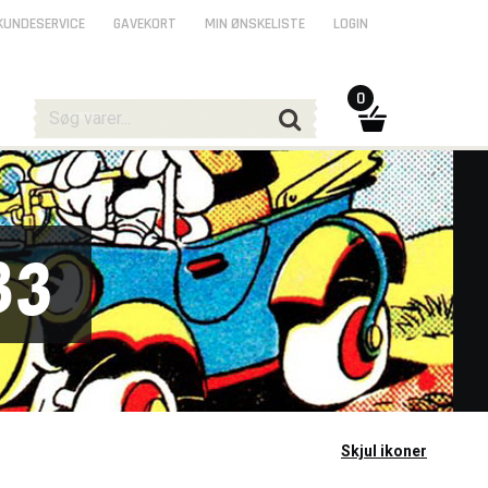
KUNDESERVICE
GAVEKORT
MIN ØNSKELISTE
LOGIN
0
83
Skjul ikoner