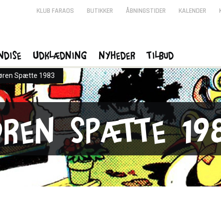
KLUB FARAOS
BUTIKKER
ÅBNINGSTIDER
KALENDER
ndise
Udklædning
Nyheder
Tilbud
øren Spætte 1983
øren Spætte 19