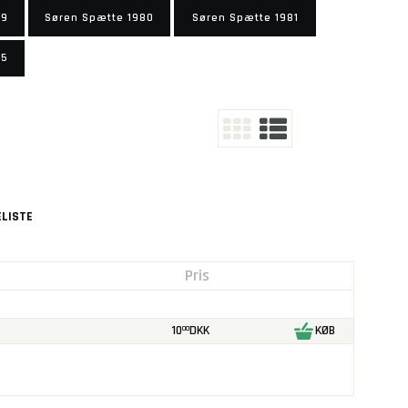
79
Søren Spætte 1980
Søren Spætte 1981
85
LISTE
Pris
10
DKK
KØB
00