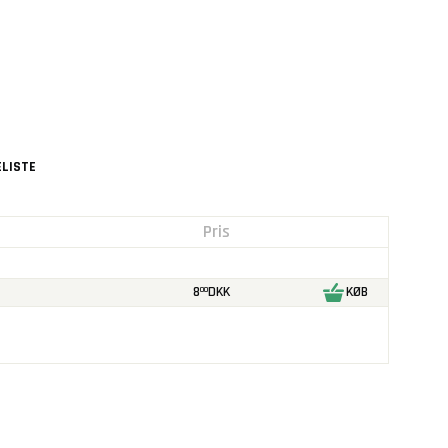
LISTE
Pris
8
DKK
KØB
00