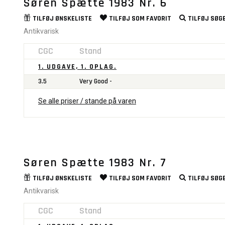
Søren Spætte 1983 Nr. 6
TILFØJ
ØNSKELISTE
TILFØJ SOM
FAVORIT
TILFØJ
SØGE
Antikvarisk
CGC
Stand
1. UDGAVE, 1. OPLAG.
3.5
Very Good -
Se alle priser / stande på varen
Søren Spætte 1983 Nr. 7
TILFØJ
ØNSKELISTE
TILFØJ SOM
FAVORIT
TILFØJ
SØGE
Antikvarisk
CGC
Stand