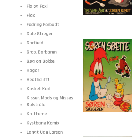
Fix og Foxi
Flax
Fodring Forbudt
Gale Streger
Garfield
Groo. Barbaren
Gøg og Gokke
Hagar
Heathcliff!
Kasket Karl
Kisser. Mads og Misses
Solstråle
Krutterne
Kystbane Komix
Langt Ude Larson