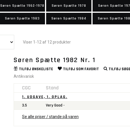
Søren Spætte 1962-1978
Søren Spætte 1978
Søren Spætte 19
Søren Spætte 1983
Søren Spætte 1984
Søren Spætte 19
Viser 1-12 af 12 produkter
Søren Spætte 1982 Nr. 1
TILFØJ
ØNSKELISTE
TILFØJ SOM
FAVORIT
TILFØJ
SØGE
Antikvarisk
CGC
Stand
1. UDGAVE, 1. OPLAG.
3.5
Very Good -
Se alle priser / stande på varen