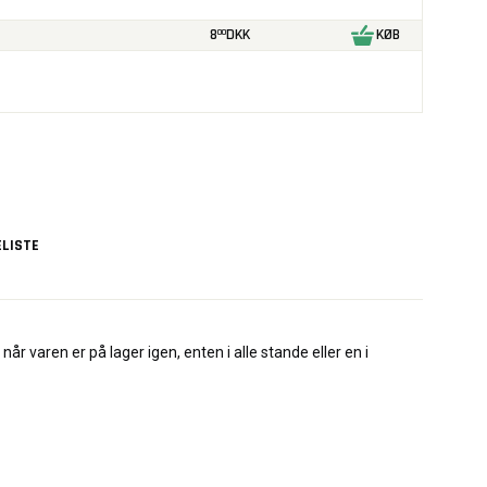
8
DKK
KØB
00
LISTE
når varen er på lager igen, enten i alle stande eller en i