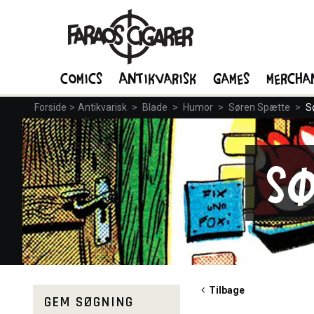
Comics
Antikvarisk
Games
Mercha
Forside
>
Antikvarisk
>
Blade
>
Humor
>
Søren Spætte
>
S
S
Tilbage
GEM SØGNING