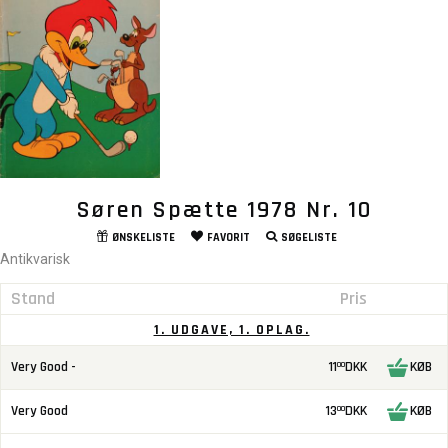
Søren Spætte 1978 Nr. 10
ØNSKELISTE
FAVORIT
SØGELISTE
Antikvarisk
Stand
Pris
1. UDGAVE, 1. OPLAG.
Very Good -
11
DKK
KØB
00
Very Good
13
DKK
KØB
00