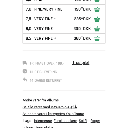
7,0
FINE/VERY FINE
190
DKK
00
7,5
VERY FINE -
235
DKK
00
8,0
VERY FINE
300
DKK
00
8,5
VERY FINE +
360
DKK
00
Trustpilot
FRI FRAGT OVER 499,-
HURTIG LEVERING
14 DAGES RETURRET
Andre varer fra Albums
Se alle varer med V-W-X-Y-Z-Æ-Ø-Å
Se andre varer i kategorien Yoko Tsuno
Tags:
Interpresse
Euroklassikere
Sci-Fi
Roger
Leloup
Ligne claire