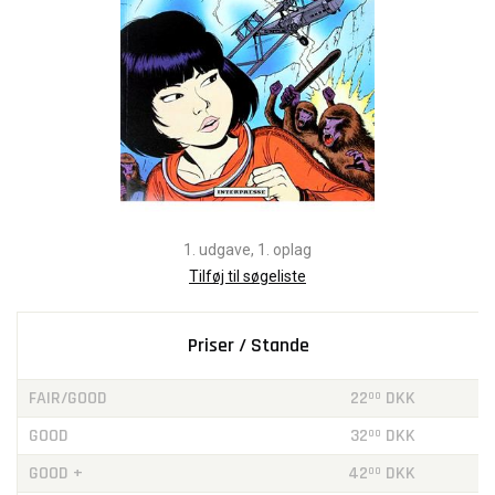
1. udgave, 1. oplag
Tilføj til søgeliste
Priser / Stande
FAIR/GOOD
22
DKK
00
GOOD
32
DKK
00
GOOD +
42
DKK
00