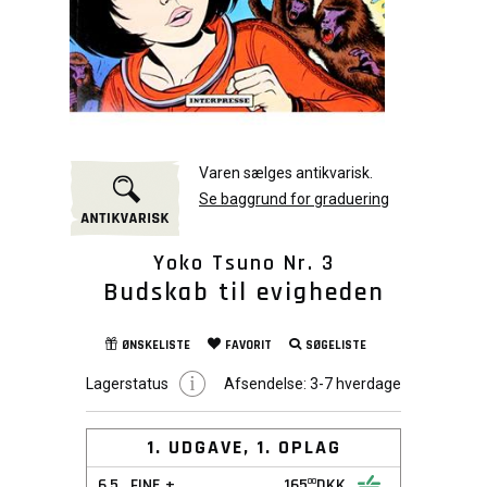
Varen sælges antikvarisk.
Se baggrund for graduering
Yoko Tsuno Nr. 3
Budskab til evigheden
ØNSKELISTE
FAVORIT
SØGELISTE
Lagerstatus
Afsendelse:
3-7 hverdage
1. UDGAVE, 1. OPLAG
6,5
FINE +
165
DKK
00