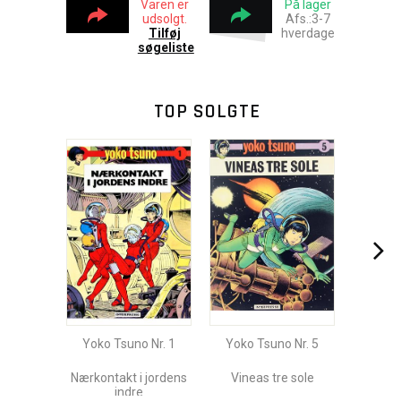
Varen er
På lager
udsolgt.
Afs.:3-7
Tilføj
hverdage
søgeliste
TOP SOLGTE
Yoko Tsuno Nr. 1
Yoko Tsuno Nr. 5
Nærkontakt i jordens
Vineas tre sole
indre