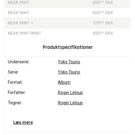
NEAR MINT -
460
DKK
00
NEAR MINT
500
DKK
00
NEAR MINT +
575
DKK
00
NEAR MINT/MINT
650
DKK
00
Produktspecifikationer
Underserie:
Yoko Tsuno
Serie:
Yoko Tsuno
Format:
Album
Forfatter:
Roger Leloup
Tegner:
Roger Leloup
Læs mere